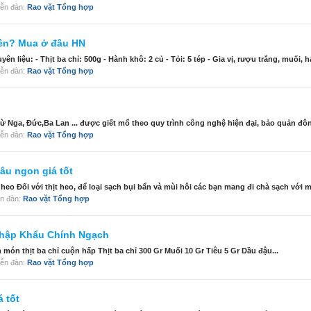
diễn đàn:
Rao vặt Tổng hợp
tiền? Mua ở đâu HN
liệu: - Thịt ba chỉ: 500g - Hành khô: 2 củ - Tỏi: 5 tép - Gia vị, rượu trắng, muối, hạ
diễn đàn:
Rao vặt Tổng hợp
 từ Nga, Đức,Ba Lan ... được giết mổ theo quy trình công nghệ hiện đại, bảo quản đôn
diễn đàn:
Rao vặt Tổng hợp
âu ngon giá tốt
heo Đối với thịt heo, để loại sạch bụi bẩn và mùi hôi các bạn mang đi chà sạch với mu
iễn đàn:
Rao vặt Tổng hợp
 Nhập Khẩu Chính Ngạch
ện món thịt ba chỉ cuộn hấp Thịt ba chỉ 300 Gr Muối 10 Gr Tiêu 5 Gr Dầu đậu...
diễn đàn:
Rao vặt Tổng hợp
 tốt