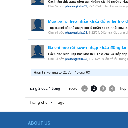
Cách làm thịt quay giòn tan không cần lò nướng Nguyên 
Chủ đề bởi:
phuongkaka03
,
22/12/24
, 0 lần trả lời, tron
Mua ba rọi heo nhập khẩu đông lạnh ở đ
Thịt ba chỉ có thể được coi là phần ngon nhất của th
Chủ đề bởi:
phuongkaka03
,
6/12/24
, 0 lần trả lời, trong 
Ba chỉ heo rút sườn nhập khẩu đông lạ
Cách chế biến Thịt nạc kho tiêu 1 Sơ chế và ướp thịt 
Chủ đề bởi:
phuongkaka03
,
10/11/24
, 0 lần trả lời, tron
Hiển thị kết quả từ 21 đến 40 của 63
Trang 2 của 4 trang
Trước
1
2
3
4
Tiếp
Trang chủ
Tags
ABOUT US