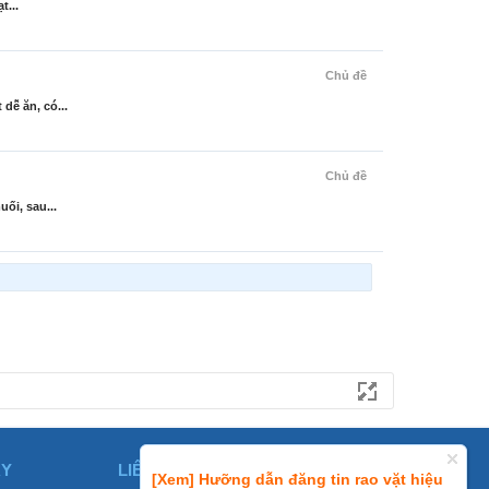
t...
Chủ đề
dễ ăn, có...
Chủ đề
ối, sau...
ÀY
LIÊN HỆ
[Xem] Hưỡng dẫn đăng tin rao vặt hiệu