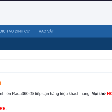
DỊCH VỤ ĐỊNH CƯ
RAO VẶT
I
ình lên Rada360 để tiếp cận hàng triệu khách hàng:
Mọi thứ
HO
RE.