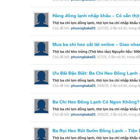
Hàng đông lạnh nhập khẩu – Có sẵn thịt
Thịt ba chỉ lợn đông lạnh, thịt lợn ba chỉ nhập khẩu
Chủ đề bởi:
phuongkaka03
,
12/7/25
, 0 lần trả lời, trong 
Mua ba chỉ heo cắt lát online – Giao nh
Thịt ba chỉ kho trứng (Thịt kho tàu) Nguyên liệu: 500
Chủ đề bởi:
phuongkaka03
,
5/7/25
, 0 lần trả lời, trong d
Ưu Đãi Đặc Biệt: Ba Chỉ Heo Đông Lạnh 
Thịt ba chỉ lợn đông lạnh, thịt lợn ba chỉ nhập khẩu
Chủ đề bởi:
phuongkaka03
,
24/6/25
, 0 lần trả lời, trong 
Ba Chỉ Heo Đông Lạnh Có Ngon Không?
Thịt ba chỉ lợn đông lạnh, thịt lợn ba chỉ nhập khẩu
Chủ đề bởi:
phuongkaka03
,
29/5/25
, 0 lần trả lời, trong 
Ba Rọi Heo Rút Sườn Đông Lạnh – Tiện
Thịt ba chỉ lợn đông lạnh, thịt lợn ba chỉ nhập khẩu