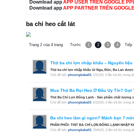
Download app
APP USER TRÊN GOOGLE PP
Download app
APP PARTNER TRÊN GOOGLE
ba chỉ heo cắt lát
Trang 2 của 4 trang
Trước
1
2
3
4
Tiếp
Thịt ba chỉ lợn nhập khẩu – Nguyên liệ
Thịt ba chỉ lợn nhập khẩu từ Nga, Đức, Ba Lan được 
Chủ đề bởi:
phuongkaka03
,
2/11/25
, 0 lần trả lời, trong 
Mua Thịt Ba Rọi Heo Ở Đâu Uy Tín? Gợi 
Thịt Ba Chỉ Lợn Đông Lạnh - Sản phẩm chất lượng cao
Chủ đề bởi:
phuongkaka03
,
6/10/25
, 0 lần trả lời, trong 
Ba chỉ heo làm gì ngon? Mách bạn 7 mó
PHÂN PHỐI: THỊT BA CHỈ LỢN ĐÔNG LẠNH NHẬP KHẨU 
Chủ đề bởi:
phuongkaka03
,
29/9/25
, 0 lần trả lời, trong 