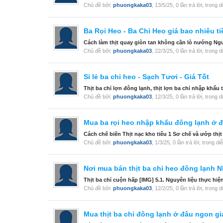
Chủ đề bởi:
phuongkaka03
,
13/5/25
, 0 lần trả lời, trong 
Ba Rọi Heo - Ba Chỉ Heo giá bao nhiêu 
Cách làm thịt quay giòn tan không cần lò nướng Nguyên 
Chủ đề bởi:
phuongkaka03
,
22/3/25
, 0 lần trả lời, trong 
Sỉ lẻ ba chỉ heo - Sạch Tươi - Giá Tốt
Thịt ba chỉ lợn đông lạnh, thịt lợn ba chỉ nhập khẩu
Chủ đề bởi:
phuongkaka03
,
12/3/25
, 0 lần trả lời, trong 
Mua ba rọi heo nhập khẩu đông lạnh ở đ
Cách chế biến Thịt nạc kho tiêu 1 Sơ chế và ướp thịt 
Chủ đề bởi:
phuongkaka03
,
1/3/25
, 0 lần trả lời, trong d
Nơi mua bán thịt ba chỉ heo đông lạnh
Thịt ba chỉ cuộn hấp [IMG] 5.1. Nguyên liệu thực hi
Chủ đề bởi:
phuongkaka03
,
12/2/25
, 0 lần trả lời, trong 
Mua thịt ba chỉ đông lạnh ở đâu ngon giá