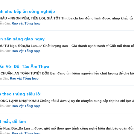
nh cho bếp ăn công nghiệp
– NGON MỀM, TIỆN LỢI, GIÁ TỐT Thịt ba chỉ lợn đông lạnh được nhập khẩu từ cá
diễn đàn:
Rao vặt Tổng hợp
ườn sẵn sàng giao ngay
Nga, Đức,Ba Lan.. ✅ Chất lượng cao – Giá thành cạnh tranh ✅ Giết mổ theo công
diễn đàn:
Rao vặt Tổng hợp
Dài Với Đối Tác Ẩm Thực
ẨN, AN TOÀN TUYỆT ĐỐI! Bạn đang tìm kiếm nguyên liệu chất lượng để chế biế
iễn đàn:
Rao vặt Tổng hợp
 theo thùng siêu lời
 LẠNH NHẬP KHẨU Chúng tôi là đơn vị uy tín chuyên cung cấp thịt ba chỉ lợn đô
diễn đàn:
Rao vặt Tổng hợp
t mắt, dễ làm
 từ Nga, Đức,Ba Lan ... được giết mổ theo quy trình công nghệ hiện đại, bảo quản đôn
diễn đàn:
Rao vặt Tổng hợp