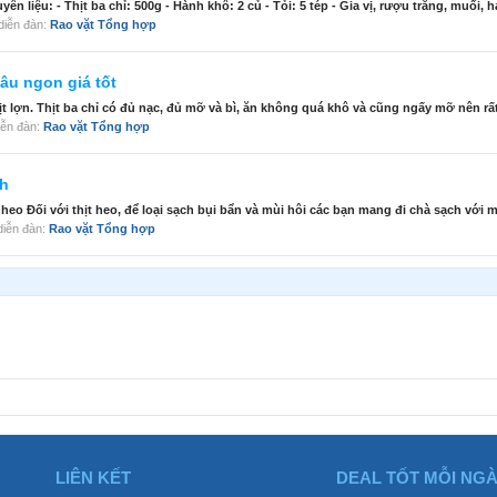
liệu: - Thịt ba chỉ: 500g - Hành khô: 2 củ - Tỏi: 5 tép - Gia vị, rượu trắng, muối, hạ
g diễn đàn:
Rao vặt Tổng hợp
âu ngon giá tốt
ịt lợn. Thịt ba chỉ có đủ nạc, đủ mỡ và bì, ăn không quá khô và cũng ngấy mỡ nên rất 
diễn đàn:
Rao vặt Tổng hợp
nh
heo Đối với thịt heo, để loại sạch bụi bẩn và mùi hôi các bạn mang đi chà sạch với mu
g diễn đàn:
Rao vặt Tổng hợp
LIÊN KẾT
DEAL TỐT MỖI NG