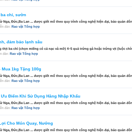
 ba chỉ, sườn
 từ Nga, Đức,Ba Lan ... được giết mổ theo quy trình công nghệ hiện đại, bảo quản đôn
diễn đàn:
Rao vặt Tổng hợp
anh, đảm bảo lạnh sâu
g thịt ba chỉ (chọn miếng có cả nạc và mỡ) 4–5 quả trứng gà hoặc trứng vịt (luộc chín,
iễn đàn:
Rao vặt Tổng hợp
- Mua 1kg Tặng 100g
 từ Nga, Đức,Ba Lan ... được giết mổ theo quy trình công nghệ hiện đại, bảo quản đôn
diễn đàn:
Rao vặt Tổng hợp
 Ưu Điểm Khi Sử Dụng Hàng Nhập Khẩu
 từ Nga, Đức,Ba Lan ... được giết mổ theo quy trình công nghệ hiện đại, bảo quản đôn
diễn đàn:
Rao vặt Tổng hợp
 Lợi Cho Món Quay, Nướng
 từ Nga, Đức,Ba Lan ... được giết mổ theo quy trình công nghệ hiện đại, bảo quản đôn