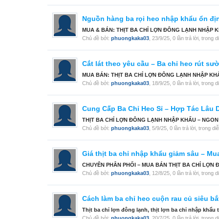
Nguồn hàng ba rọi heo nhập khẩu ổn đị
MUA & BÁN: THỊT BA CHỈ LỢN ĐÔNG LẠNH NHẬP KHẨU 
Chủ đề bởi:
phuongkaka03
,
23/9/25
, 0 lần trả lời, trong 
Cắt lát theo yêu cầu – Ba chỉ heo rút s
MUA BÁN: THỊT BA CHỈ LỢN ĐÔNG LẠNH NHẬP KHẨU TỪ 
Chủ đề bởi:
phuongkaka03
,
18/9/25
, 0 lần trả lời, trong 
Cung Cấp Ba Chỉ Heo Sỉ – Hợp Tác Lâu 
THỊT BA CHỈ LỢN ĐÔNG LẠNH NHẬP KHẨU – NGON CHU
Chủ đề bởi:
phuongkaka03
,
5/9/25
, 0 lần trả lời, trong d
Giá thịt ba chỉ nhập khẩu giảm sâu – Mua
CHUYÊN PHÂN PHỐI – MUA BÁN THỊT BA CHỈ LỢN ĐÔNG
Chủ đề bởi:
phuongkaka03
,
12/8/25
, 0 lần trả lời, trong 
Cách làm ba chỉ heo cuộn rau củ siêu bắ
Thịt ba chỉ lợn đông lạnh, thịt lợn ba chỉ nhập khẩu
Chủ đề bởi:
phuongkaka03
,
20/7/25
, 0 lần trả lời, trong 