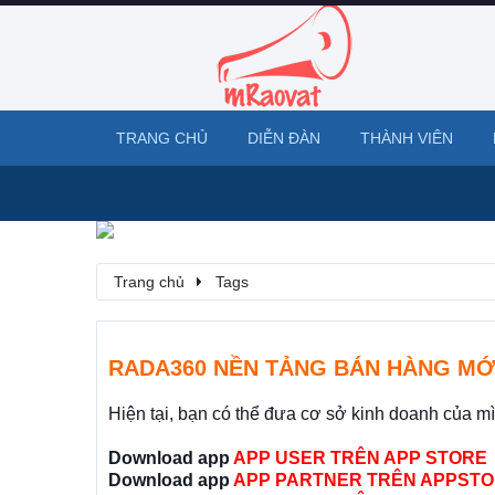
TRANG CHỦ
DIỄN ĐÀN
THÀNH VIÊN
Trang chủ
Tags
RADA360 NỀN TẢNG BÁN HÀNG MỚ
Hiện tại, bạn có thể đưa cơ sở kinh doanh của m
Download app
APP USER TRÊN APP STORE
Download app
APP PARTNER TRÊN APPSTO