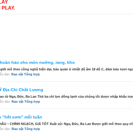
LAY
 PLAY.
u hoàn hảo cho món nướng, rang, kho
giết mổ theo công nghệ hiện đại, bảo quản ở nhiệt độ âm 18 độ C, đảm bảo tươi ngon
diễn đàn:
Rao vặt Tổng hợp
Ý Địa Chỉ Chất Lượng
 từ Nga, Đức, Ba Lan Thịt ba chỉ lợn đông lạnh của chúng tôi được nhập khẩu trực 
diễn đàn:
Rao vặt Tổng hợp
n “hết cơm” mỗi tuần
– CHÍNH NGẠCH, GIÁ TỐT Xuất xứ: Nga, Đức, Ba Lan Được giết mổ theo quy trình
diễn đàn:
Rao vặt Tổng hợp