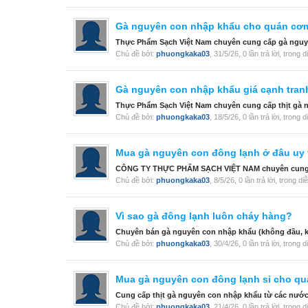
Gà nguyên con nhập khẩu cho quán cơ
Thực Phẩm Sạch Việt Nam chuyên cung cấp gà nguyên
Chủ đề bởi:
phuongkaka03
,
31/5/26
, 0 lần trả lời, trong 
Gà nguyên con nhập khẩu giá cạnh tran
Thực Phẩm Sạch Việt Nam chuyên cung cấp thịt gà 
Chủ đề bởi:
phuongkaka03
,
18/5/26
, 0 lần trả lời, trong 
Mua gà nguyên con đông lạnh ở đâu uy 
CÔNG TY THỰC PHẨM SẠCH VIỆT NAM chuyên cung cấp
Chủ đề bởi:
phuongkaka03
,
8/5/26
, 0 lần trả lời, trong d
Vì sao gà đông lạnh luôn cháy hàng?
Chuyên bán gà nguyên con nhập khẩu (không đầu, khô
Chủ đề bởi:
phuongkaka03
,
30/4/26
, 0 lần trả lời, trong 
Mua gà nguyên con đông lạnh sỉ cho qu
Cung cấp thịt gà nguyên con nhập khẩu từ các nước:
Chủ đề bởi:
phuongkaka03
,
21/4/26
, 0 lần trả lời, trong 