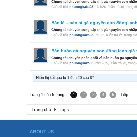
Chúng tôi chuyên cung cấp thịt gà nguyên con nhập
Chủ đề bởi:
phuongkaka03
,
11/1/26
, 0 lần trả lời, trong 
Bán lẻ – bán sỉ gà nguyên con đông lạn
Chúng tôi chuyên cung cấp thịt gà nguyên con nhập
Chủ đề bởi:
phuongkaka03
,
7/1/26
, 0 lần trả lời, trong d
Bán buôn gà nguyên con đông lạnh giá 
Chúng tôi chuyên phân phối và bán buôn gà nguyên 
Chủ đề bởi:
phuongkaka03
,
28/12/25
, 0 lần trả lời, tron
Hiển thị kết quả từ 1 đến 20 của 87
Trang 1 của 5 trang
1
2
3
4
5
Tiếp
Trang chủ
Tags
ABOUT US