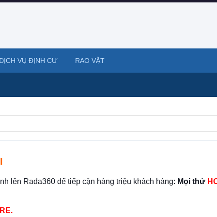
DỊCH VỤ ĐỊNH CƯ
RAO VẶT
I
ình lên Rada360 để tiếp cận hàng triệu khách hàng:
Mọi thứ
HO
RE.