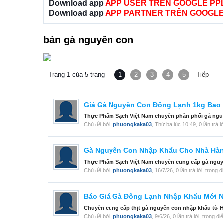
Download app
APP USER TRÊN GOOGLE PP
Download app
APP PARTNER TRÊN GOOGLE
bán gà nguyên con
Trang 1 của 5 trang
1
2
3
4
5
Tiếp
Giá Gà Nguyên Con Đông Lạnh 1kg Bao
Thực Phẩm Sạch Việt Nam chuyên phân phối gà nguyên
Chủ đề bởi:
phuongkaka03
,
Thứ ba lúc 10:49
, 0 lần trả 
Gà Nguyên Con Nhập Khẩu Cho Nhà Hàn
Thực Phẩm Sạch Việt Nam chuyên cung cấp gà nguyên
Chủ đề bởi:
phuongkaka03
,
16/7/26
, 0 lần trả lời, trong 
Báo Giá Gà Đông Lạnh Nhập Khẩu Mới N
Chuyên cung cấp thịt gà nguyên con nhập khẩu từ Hà
Chủ đề bởi:
phuongkaka03
,
9/6/26
, 0 lần trả lời, trong d