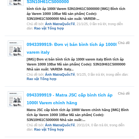
S3N10H61CS000000
bình tích áp 1000l Varem S3N10H61CS000000 [IMG] Bình tích
áp Varem 1000l 10Bar Mã sản phẩm( Code):
S3N10H61CS000000 Nhà sản xuất: VAREM-...
Chủ đề bởi:
Ánh MatraQuôcTế
,
21/1/25
, 0 lần trả lời, trong diễn
đàn:
Rao vặt Tổng hợp
Chủ đề
0943399919- Đơn vị bán bình tích áp 1000l
varem italy
[IMG] Đơn vị bán bình tích áp 1000l varem italy Bình tích áp
Varem 1000l 10Bar Mã sản phẩm( Code): S3N10H61CS000000
Nhà sản xuất: VAREM- Italy...
Chủ đề bởi:
Ánh MatraQuôcTế
,
9/1/25
, 0 lần trả lời, trong diễn đàn:
Rao vặt Tổng hợp
Chủ đề
0943399919 - Matra JSC cấp bình tích áp
1000l Varem chính hãng
Matra JSC cấp bình tích áp 1000l Varem chính hãng [IMG] Bình
tích áp Varem 1000l 10Bar Mã sản phẩm( Code):
S3N10H61CS000000 Nhà sản xuất:...
Chủ đề bởi:
Ánh MatraQuôcTế
,
20/11/24
, 0 lần trả lời, trong diễn
đàn:
Rao vặt Tổng hợp