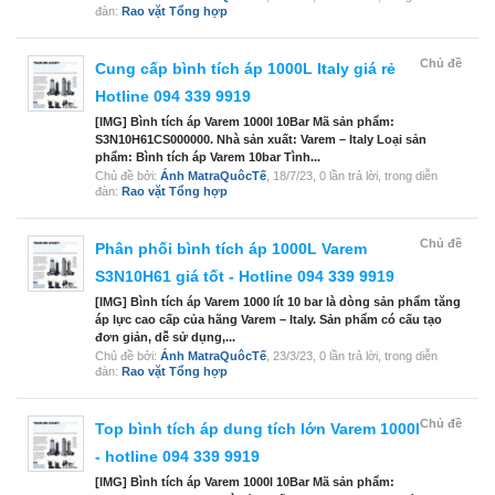
đàn:
Rao vặt Tổng hợp
Chủ đề
Cung cấp bình tích áp 1000L Italy giá rẻ
Hotline 094 339 9919
[IMG] Bình tích áp Varem 1000l 10Bar Mã sản phẩm:
S3N10H61CS000000. Nhà sản xuất: Varem – Italy Loại sản
phẩm: Bình tích áp Varem 10bar Tình...
Chủ đề bởi:
Ánh MatraQuôcTế
,
18/7/23
, 0 lần trả lời, trong diễn
đàn:
Rao vặt Tổng hợp
Chủ đề
Phân phối bình tích áp 1000L Varem
S3N10H61 giá tốt - Hotline 094 339 9919
[IMG] Bình tích áp Varem 1000 lít 10 bar là dòng sản phẩm tăng
áp lực cao cấp của hãng Varem – Italy. Sản phẩm có cấu tạo
đơn giản, dễ sử dụng,...
Chủ đề bởi:
Ánh MatraQuôcTế
,
23/3/23
, 0 lần trả lời, trong diễn
đàn:
Rao vặt Tổng hợp
Chủ đề
Top bình tích áp dung tích lớn Varem 1000l
- hotline 094 339 9919
[IMG] Bình tích áp Varem 1000l 10Bar Mã sản phẩm: