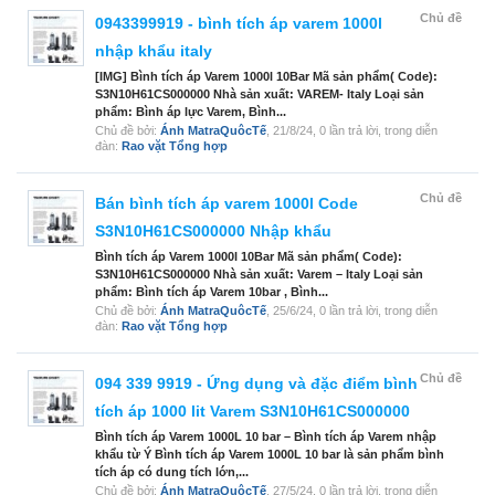
Chủ đề
0943399919 - bình tích áp varem 1000l
nhập khẩu italy
[IMG] Bình tích áp Varem 1000l 10Bar Mã sản phẩm( Code):
S3N10H61CS000000 Nhà sản xuất: VAREM- Italy Loại sản
phẩm: Bình áp lực Varem, Bình...
Chủ đề bởi:
Ánh MatraQuôcTế
,
21/8/24
, 0 lần trả lời, trong diễn
đàn:
Rao vặt Tổng hợp
Chủ đề
Bán bình tích áp varem 1000l Code
S3N10H61CS000000 Nhập khẩu
Bình tích áp Varem 1000l 10Bar Mã sản phẩm( Code):
S3N10H61CS000000 Nhà sản xuất: Varem – Italy Loại sản
phẩm: Bình tích áp Varem 10bar , Bình...
Chủ đề bởi:
Ánh MatraQuôcTế
,
25/6/24
, 0 lần trả lời, trong diễn
đàn:
Rao vặt Tổng hợp
Chủ đề
094 339 9919 - Ứng dụng và đặc điểm bình
tích áp 1000 lit Varem S3N10H61CS000000
Bình tích áp Varem 1000L 10 bar – Bình tích áp Varem nhập
khẩu từ Ý Bình tích áp Varem 1000L 10 bar là sản phẩm bình
tích áp có dung tích lớn,...
Chủ đề bởi:
Ánh MatraQuôcTế
,
27/5/24
, 0 lần trả lời, trong diễn