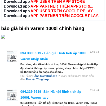
Download app
APP USER TRÊN APP STORE
Download app
APP PARTNER TRÊN APPSTORE.
Download app
APP USER TRÊN GOOGLE PPLAY
Download app
APP PARTNER TRÊN GOOGLE PLAY.
báo giá bình varem 1000l chính hãng
Chủ đề
094.339.9919 - Báo giá Bình tích áp 1000L
Varem nhập khẩu
Bạn đang tìm kiếm bình tích áp 1000L Varem nhập khẩu để lắp
đặt cho hệ thống cấp nước, phòng cháy chữa cháy (PCCC),
hệ thống tăng áp hoặc các công...
Chủ đề bởi:
Ánh MatraQuôcTế
,
29/6/26
, 0 lần trả lời, trong diễn
đàn:
Rao vặt Tổng hợp
Chủ đề
094.339.9919- Sẵn Hà nội Bình tích áp
1000L Varem italy
094.339.9919- Sẵn Hà nội Bình tích áp 1000L Varem italy [IMG]