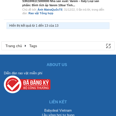
S3N10H61CS000000 Nhà sản xuất: Varem – Italy Loại sản
phẩm: Bình tích áp Varem 10bar Tình...
Chủ đề bởi:
Ánh MatraQuôcTế
,
31/12/22
, 0 lần trả lời, trong diễn
đàn:
Rao vặt Tổng hợp
Hiển thị kết quả từ 1 đến 13 của 13
Trang chủ
Tags
ABOUT US
Diễn đàn rao vặt miễn phí
LIÊN KẾT
Babydeal Vietnam
Lều xông hơi tự bung