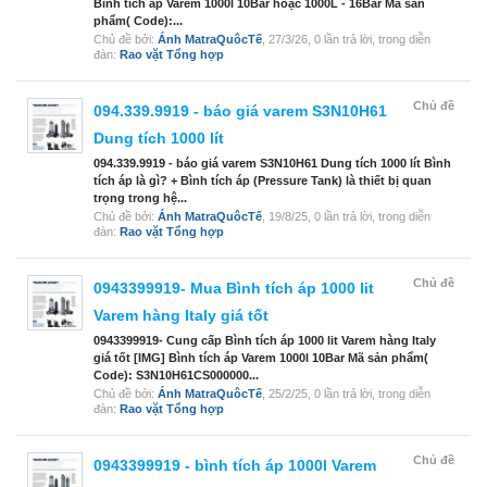
Bình tích áp Varem 1000l 10Bar hoặc 1000L - 16Bar Mã sản
phẩm( Code):...
Chủ đề bởi:
Ánh MatraQuôcTế
,
27/3/26
, 0 lần trả lời, trong diễn
đàn:
Rao vặt Tổng hợp
Chủ đề
094.339.9919 - báo giá varem S3N10H61
Dung tích 1000 lít
094.339.9919 - báo giá varem S3N10H61 Dung tích 1000 lít Bình
tích áp là gì? + Bình tích áp (Pressure Tank) là thiết bị quan
trọng trong hệ...
Chủ đề bởi:
Ánh MatraQuôcTế
,
19/8/25
, 0 lần trả lời, trong diễn
đàn:
Rao vặt Tổng hợp
Chủ đề
0943399919- Mua Bình tích áp 1000 lit
Varem hàng Italy giá tốt
0943399919- Cung cấp Bình tích áp 1000 lit Varem hàng Italy
giá tốt [IMG] Bình tích áp Varem 1000l 10Bar Mã sản phẩm(
Code): S3N10H61CS000000...
Chủ đề bởi:
Ánh MatraQuôcTế
,
25/2/25
, 0 lần trả lời, trong diễn
đàn:
Rao vặt Tổng hợp
Chủ đề
0943399919 - bình tích áp 1000l Varem