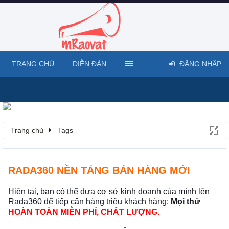
TRANG CHỦ
DIỄN ĐÀN
ĐĂNG NHẬP
Trang chủ
Tags
RADA360 NỀN TẢNG BÁN HÀNG MỚI
Hiện tại, bạn có thể đưa cơ sở kinh doanh của mình lên
Rada360 để tiếp cận hàng triệu khách hàng:
Mọi thứ
HOÀN TOÀN MIỄN PHÍ, CHẤT LƯỢNG.