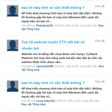
Chủ đề
bao trì máy tính có cần thiết không ?
HP triển khai chương trình bảo trì máy tính đặc biệt I. Những
lỗi thường gặp khi bảo trì máy tính Windows Bên cạnh đó,
ngoài việc chi bảo trì...
Chủ đề bởi:
Phibaby1234
,
30/5/18
, 0 lần trả lời, trong diễn đàn:
Rao
vặt Tổng hợp
Chủ đề
Top 10 website tuyển CTV viết bài có
nhuận bút
Website cho di động vẫn chưa được chú trọng I. CyStack
Platform tích hợp tính năng quét mã độc đào tiền ảo trên các
website Nhận thức được vấn...
Chủ đề bởi:
vipweb21498
,
26/5/18
, 1 lần trả lời, trong diễn đàn:
Rao
vặt Tổng hợp
Chủ đề
bao trì máy tính có cần thiết không ?
HP khai triển chương trình bảo trì máy tính đặc biệt I. Những
lỗi thường gặp khi bảo trì máy tính Windows Bên cạnh đó,
ngoài việc chi bảo trì...
Chủ đề bởi:
Long baby123
,
24/5/18
, 0 lần trả lời, trong diễn đàn:
Rao vặt Tổng hợp