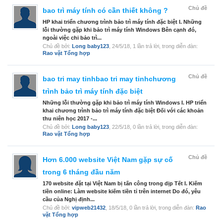
Chủ đề
bao trì máy tính có cần thiết không ?
HP khai triển chương trình bảo trì máy tính đặc biệt I. Những
lỗi thường gặp khi bảo trì máy tính Windows Bên cạnh đó,
ngoài việc chi bảo trì...
Chủ đề bởi:
Long baby123
,
24/5/18
, 1 lần trả lời, trong diễn đàn:
Rao vặt Tổng hợp
Chủ đề
bao tri may tinhbao tri may tinhchương
trình bảo trì máy tính đặc biệt
Những lỗi thường gặp khi bảo trì máy tính Windows I. HP triển
khai chương trình bảo trì máy tính đặc biệt Đối với các khoản
thu niên học 2017 -...
Chủ đề bởi:
Long baby123
,
22/5/18
, 0 lần trả lời, trong diễn đàn:
Rao vặt Tổng hợp
Chủ đề
Hơn 6.000 website Việt Nam gặp sự cố
trong 6 tháng đầu năm
170 website đặt tại Việt Nam bị tấn công trong dịp Tết I. Kiếm
tiền online: Làm website kiếm tiền tỉ trên internet Do đó, yêu
cầu của Nghị định...
Chủ đề bởi:
vipweb21432
,
18/5/18
, 0 lần trả lời, trong diễn đàn:
Rao
vặt Tổng hợp