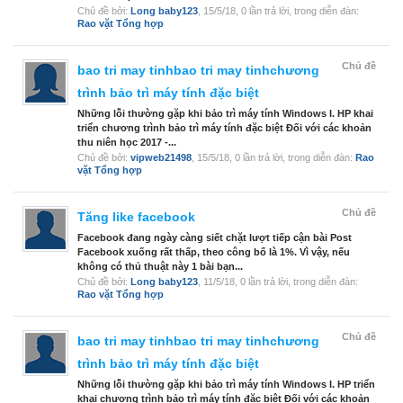
Chủ đề bởi:
Long baby123
,
15/5/18
, 0 lần trả lời, trong diễn đàn:
Rao vặt Tổng hợp
Chủ đề
bao tri may tinhbao tri may tinhchương
trình bảo trì máy tính đặc biệt
Những lỗi thường gặp khi bảo trì máy tính Windows I. HP khai
triển chương trình bảo trì máy tính đặc biệt Đối với các khoản
thu niên học 2017 -...
Chủ đề bởi:
vipweb21498
,
15/5/18
, 0 lần trả lời, trong diễn đàn:
Rao
vặt Tổng hợp
Chủ đề
Tăng like facebook
Facebook đang ngày càng siết chặt lượt tiếp cận bài Post
Facebook xuống rất thấp, theo công bố là 1%. Vì vậy, nếu
không có thủ thuật này 1 bài bạn...
Chủ đề bởi:
Long baby123
,
11/5/18
, 0 lần trả lời, trong diễn đàn:
Rao vặt Tổng hợp
Chủ đề
bao tri may tinhbao tri may tinhchương
trình bảo trì máy tính đặc biệt
Những lỗi thường gặp khi bảo trì máy tính Windows I. HP triển
khai chương trình bảo trì máy tính đặc biệt Đối với các khoản