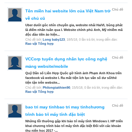
Chủ đề
Tên miền hai website lớn của Việt Nam trở
về chủ cũ
Uber dưới góc nhìn chuyên gia, website nhái HaiVL bùng phát
là điểm nhấn tuần qua I. Website chính phủ Anh, Mỹ nhiễm mã
độc đào tiền ảo hiện...
Chủ đề bởi:
Long baby123
,
18/5/18
, 0 lần trả lời, trong diễn đàn:
Rao vặt Tổng hợp
Chủ đề
VCCorp tuyển dụng nhân lực công nghệ
mảng website/mobile
Quỹ Dân số Liên Hợp Quốc gỡ hình ảnh Phạm Anh Khoa trên
facebook và website I. Ra mắt tiện ích lục vấn số dư sổ/thẻ
tiện tặn trên website...
Chủ đề bởi:
Philongtaithien90
,
15/5/18
, 0 lần trả lời, trong diễn đàn:
Rao vặt Tổng hợp
Chủ đề
bao tri may tinhbao tri may tinhchương
trình bảo trì máy tính đặc biệt
Những lỗi thường gặp khi bảo trì máy tính Windows I. HP triển
khai chương trình bảo trì máy tính đặc biệt Đối với các khoản
thu niên học 2017 -...