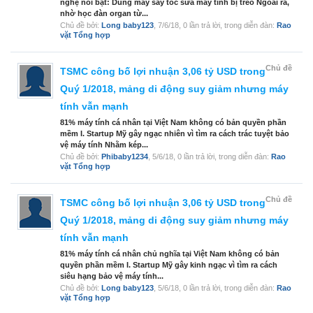
nghệ nổi bật: Dùng máy sấy tóc sửa máy tính bị treo Ngoài ra,
nhờ học đàn organ từ...
Chủ đề bởi:
Long baby123
,
7/6/18
, 0 lần trả lời, trong diễn đàn:
Rao
vặt Tổng hợp
Chủ đề
TSMC công bố lợi nhuận 3,06 tỷ USD trong
Quý 1/2018, mảng di động suy giảm nhưng máy
tính vẫn mạnh
81% máy tính cá nhân tại Việt Nam không có bản quyền phần
mềm I. Startup Mỹ gây ngạc nhiên vì tìm ra cách trác tuyệt bảo
vệ máy tính Nhằm kép...
Chủ đề bởi:
Phibaby1234
,
5/6/18
, 0 lần trả lời, trong diễn đàn:
Rao
vặt Tổng hợp
Chủ đề
TSMC công bố lợi nhuận 3,06 tỷ USD trong
Quý 1/2018, mảng di động suy giảm nhưng máy
tính vẫn mạnh
81% máy tính cá nhân chủ nghĩa tại Việt Nam không có bản
quyền phần mềm I. Startup Mỹ gây kinh ngạc vì tìm ra cách
siêu hạng bảo vệ máy tính...
Chủ đề bởi:
Long baby123
,
5/6/18
, 0 lần trả lời, trong diễn đàn:
Rao
vặt Tổng hợp