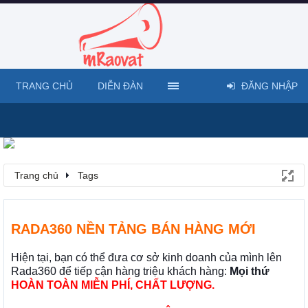
TRANG CHỦ
DIỄN ĐÀN
ĐĂNG NHẬP
Trang chủ
Tags
RADA360 NỀN TẢNG BÁN HÀNG MỚI
Hiện tại, bạn có thể đưa cơ sở kinh doanh của mình lên
Rada360 để tiếp cận hàng triệu khách hàng:
Mọi thứ
HOÀN TOÀN MIỄN PHÍ, CHẤT LƯỢNG.