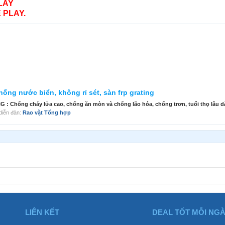
LAY
 PLAY.
 chống nước biển, không rỉ sét, sàn frp grating
G : Chống cháy lửa cao, chống ăn mòn và chống lão hóa, chống trơn, tuổi thọ lâu dà
g diễn đàn:
Rao vặt Tổng hợp
LIÊN KẾT
DEAL TỐT MỖI NG