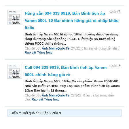
Chủ đề
Hàng sẵn 094 339 9919, Bán Bình tích áp
Varem 500L 10 Bar chính hãng giá rẻ nhập khẩu
Italia
Bình tích áp Varem 500 lít áp lực 10bar thường được sử dụng
rộng rãi trong các hệ thống PCCC. Giới thiệu sơ lược về hệ
thống PCCC thì hệ thống...
Chủ đề bởi:
Ánh MatraQuôcTế
,
2/4/22
, 0 lần trả lời, trong diễn đàn:
Rao vặt Tổng hợp
Chủ đề
Call 094 339 9919, Bán bình tích áp Varem
500L chính hãng giá rẻ
Bình tích áp Varem 500L 10Bar Mã sản phẩm: Varem US500461
Nhà sản xuất: VAREM- Italy Loại sản phẩm: Bình tích áp Varem
10bar Bảo hành: 12 tháng...
Chủ đề bởi:
Ánh MatraQuôcTế
,
27/2/22
, 0 lần trả lời, trong diễn
đàn:
Rao vặt Tổng hợp
Hiển thị kết quả từ 1 đến 9 của 9