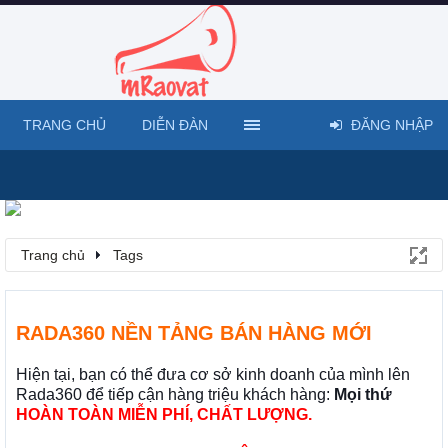
TRANG CHỦ
DIỄN ĐÀN
ĐĂNG NHẬP
Trang chủ
Tags
RADA360 NỀN TẢNG BÁN HÀNG MỚI
Hiện tại, bạn có thể đưa cơ sở kinh doanh của mình lên
Rada360 để tiếp cận hàng triệu khách hàng:
Mọi thứ
HOÀN TOÀN MIỄN PHÍ, CHẤT LƯỢNG.