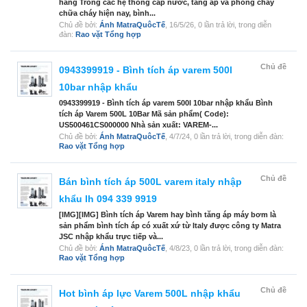
hãng Trong các hệ thống cấp nước, tăng áp và phòng cháy
chữa cháy hiện nay, bình...
Chủ đề bởi:
Ánh MatraQuôcTế
,
16/5/26
, 0 lần trả lời, trong diễn
đàn:
Rao vặt Tổng hợp
Chủ đề
0943399919 - Bình tích áp varem 500l
10bar nhập khẩu
0943399919 - Bình tích áp varem 500l 10bar nhập khẩu Bình
tích áp Varem 500L 10Bar Mã sản phẩm( Code):
US500461CS000000 Nhà sản xuất: VAREM-...
Chủ đề bởi:
Ánh MatraQuôcTế
,
4/7/24
, 0 lần trả lời, trong diễn đàn:
Rao vặt Tổng hợp
Chủ đề
Bán bình tích áp 500L varem italy nhập
khẩu lh 094 339 9919
[IMG][IMG] Bình tích áp Varem hay bình tăng áp máy bơm là
sản phẩm bình tích áp có xuất xứ từ Italy được công ty Matra
JSC nhập khẩu trực tiếp và...
Chủ đề bởi:
Ánh MatraQuôcTế
,
4/8/23
, 0 lần trả lời, trong diễn đàn:
Rao vặt Tổng hợp
Chủ đề
Hot bình áp lực Varem 500L nhập khẩu