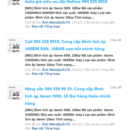
italia giá siêu ưu đãi Hotline 094 339 9919
[IMG] Bình tích áp Varem 500L 10Bar Mã sản phẩm:
US500461CS000000 Nhà sản xuất: VAREM- Italy Loại sản
phẩm: Bình tích áp Varem 10bar Tình trạng:...
Chủ đề bởi:
Ánh MatraQuôcTế
,
13/1/23
, 0 lần trả lời, trong diễn
đàn:
Rao vặt Tổng hợp
Chủ đề
Call 094 339 9919, Cung cấp Bình tích áp
VAREM 500L 10BAR cam kết chính hãng
[IMG] Bình tích áp Varem 500L 10Bar Mã sản phẩm: Varem
US500461 Nhà sản xuất: VAREM- Italy Loại sản phẩm: Bình
tích áp Varem 10bar Tình trạng:...
Chủ đề bởi:
Ánh MatraQuôcTế
,
5/11/22
, 0 lần trả lời, trong diễn
đàn:
Rao vặt Tổng hợp
Chủ đề
Hàng sẵn 094 339 99 19, Cung cấp Bình
tích áp Varem 500L 10 Bar hàng Italia chính
hãng
[IMG] Bình tích áp Varem 500L 10Bar Mã sản phẩm: Varem
US500461 Nhà sản xuất: VAREM- Italy Loại sản phẩm: Bình
tích áp Varem 10bar Tình trạng:...
Chủ đề bởi:
Ánh MatraQuôcTế
,
22/7/22
, 0 lần trả lời, trong diễn
đàn:
Rao vặt Tổng hợp