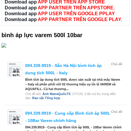
Download app
APP USER TRÊN APP STORE
Download app
APP PARTNER TRÊN APPSTORE.
Download app
APP USER TRÊN GOOGLE PPLAY
Download app
APP PARTNER TRÊN GOOGLE PLAY.
bình áp lực varem 500l 10bar
Chủ đề
094.339.9919 - Sẵn Hà Nội bình tích áp
dung tích 500L - Italy
Bình tích áp dung tích 500L được sản xuất tại nhà máy Varem
– Italy và phân phối với 02 thương hiệu uy tín là VAREM và
AQUAFILL. Cả hai thương...
Chủ đề bởi:
Ánh MatraQuôcTế
,
27/7/26
, 0 lần trả lời, trong diễn
đàn:
Rao vặt Tổng hợp
Chủ đề
094.339.9919 - Cung cấp Bình tích áp 500L
- 10Bar Varem chính hãng
094.339.9919 - Cung cấp Bình tích áp 500L - 10Bar Varem chính