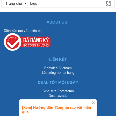
Trang chủ
Tags
ABOUT US
Diễn đàn rao vặt miễn phí
LIÊN KẾT
Babydeal Vietnam
Lều xông hơi tự bung
DEAL TỐT MỖI NGÀY
Bình sữa Comotomo
Deal Lazada
Deal Shopee
[Xem] Hưỡng dẫn đăng tin rao vặt hiệu
LIÊN HỆ
quả