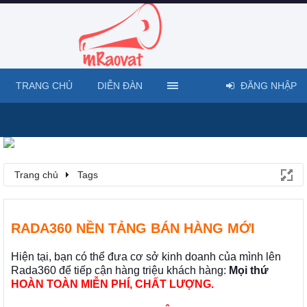
TRANG CHỦ
DIỄN ĐÀN
ĐĂNG NHẬP
Trang chủ
Tags
RADA360 NỀN TẢNG BÁN HÀNG MỚI
Hiện tại, bạn có thể đưa cơ sở kinh doanh của mình lên
Rada360 để tiếp cận hàng triệu khách hàng:
Mọi thứ
HOÀN TOÀN MIỄN PHÍ, CHẤT LƯỢNG.