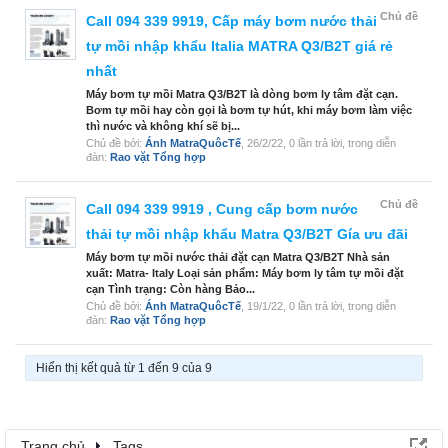
Chủ đề
Call 094 339 9919, Cấp máy bơm nước thải
tự mồi nhập khẩu Italia MATRA Q3/B2T giá rẻ
nhất
Máy bơm tự mồi Matra Q3/B2T là dòng bơm ly tâm đặt cạn.
Bơm tự mồi hay còn gọi là bơm tự hút, khi máy bơm làm việc
thì nước và không khí sẽ bị...
Chủ đề bởi:
Ánh MatraQuôcTế
,
26/2/22
, 0 lần trả lời, trong diễn
đàn:
Rao vặt Tổng hợp
Chủ đề
Call 094 339 9919 , Cung cấp bơm nước
thải tự mồi nhập khẩu Matra Q3/B2T Gía ưu đãi
Máy bơm tự mồi nước thải đặt cạn Matra Q3/B2T Nhà sản
xuất: Matra- Italy Loại sản phẩm: Máy bơm ly tâm tự mồi đặt
cạn Tình trạng: Còn hàng Bảo...
Chủ đề bởi:
Ánh MatraQuôcTế
,
19/1/22
, 0 lần trả lời, trong diễn
đàn:
Rao vặt Tổng hợp
Hiển thị kết quả từ 1 đến 9 của 9
Trang chủ
Tags