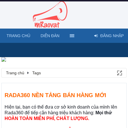
TRANG CHỦ
DIỄN ĐÀN
ĐĂNG NHẬP
Trang chủ
Tags
RADA360 NỀN TẢNG BÁN HÀNG MỚI
Hiện tại, bạn có thể đưa cơ sở kinh doanh của mình lên
Rada360 để tiếp cận hàng triệu khách hàng:
Mọi thứ
HOÀN TOÀN MIỄN PHÍ, CHẤT LƯỢNG.