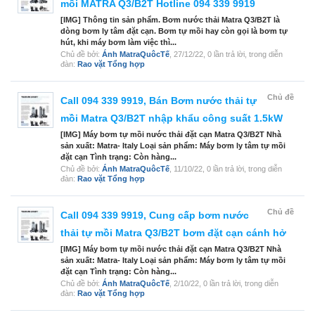
mồi MATRA Q3/B2T Hotline 094 339 9919
[IMG] Thông tin sản phẩm. Bơm nước thải Matra Q3/B2T là
dòng bơm ly tâm đặt cạn. Bơm tự mồi hay còn gọi là bơm tự
hút, khi máy bơm làm việc thì...
Chủ đề bởi:
Ánh MatraQuôcTế
,
27/12/22
, 0 lần trả lời, trong diễn
đàn:
Rao vặt Tổng hợp
Chủ đề
Call 094 339 9919, Bán Bơm nước thải tự
mồi Matra Q3/B2T nhập khẩu công suất 1.5kW
[IMG] Máy bơm tự mồi nước thải đặt cạn Matra Q3/B2T Nhà
sản xuất: Matra- Italy Loại sản phẩm: Máy bơm ly tâm tự mồi
đặt cạn Tình trạng: Còn hàng...
Chủ đề bởi:
Ánh MatraQuôcTế
,
11/10/22
, 0 lần trả lời, trong diễn
đàn:
Rao vặt Tổng hợp
Chủ đề
Call 094 339 9919, Cung cấp bơm nước
thải tự mồi Matra Q3/B2T bơm đặt cạn cánh hở
[IMG] Máy bơm tự mồi nước thải đặt cạn Matra Q3/B2T Nhà
sản xuất: Matra- Italy Loại sản phẩm: Máy bơm ly tâm tự mồi
đặt cạn Tình trạng: Còn hàng...
Chủ đề bởi:
Ánh MatraQuôcTế
,
2/10/22
, 0 lần trả lời, trong diễn
đàn:
Rao vặt Tổng hợp