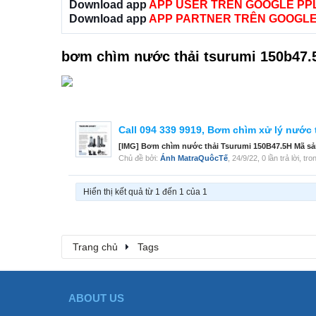
Download app
APP USER TRÊN GOOGLE PP
Download app
APP PARTNER TRÊN GOOGLE
bơm chìm nước thải tsurumi 150b47.
Call 094 339 9919, Bơm chìm xử lý nước 
[IMG] Bơm chìm nước thải Tsurumi 150B47.5H Mã sả
Chủ đề bởi:
Ánh MatraQuôcTế
,
24/9/22
, 0 lần trả lời, t
Hiển thị kết quả từ 1 đến 1 của 1
Trang chủ
Tags
ABOUT US