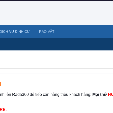
DỊCH VỤ ĐỊNH CƯ
RAO VẶT
I
ình lên Rada360 để tiếp cận hàng triệu khách hàng:
Mọi thứ
HO
RE.