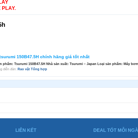
LAY
 PLAY.
5h
tsurumi 150B47.5H chính hãng giá tốt nhất
n phẩm: Tsurumi 150B47.5H Nhà sản xuất: Tsurumi – Japan Loại sản phẩm: Máy bơm 
rong diễn đàn:
Rao vặt Tổng hợp
LIÊN KẾT
DEAL TỐT MỖI NG