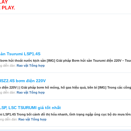
LAY
 PLAY.
sàn Tsurumi LSP1.4S
 bơm hút thoát nước kịch sàn [IMG] Giải pháp Bơm hút sàn Tsurumi điện 220V – Tsu
rong diễn đàn:
Rao vặt Tổng hợp
HSZ2.4S bơm điện 220V
iện 220V | | Giải pháp bơm hố móng, hố gas hiệu quả, bền bỉ [IMG] Trong các công t
rong diễn đàn:
Rao vặt Tổng hợp
LSP, LSC TSURUMI giá tốt nhất
 LSP1.4S Trong bối cảnh đô thị hóa nhanh, tình trạng ngập úng cục bộ do mưa lớn,
trong diễn đàn:
Rao vặt Tổng hợp