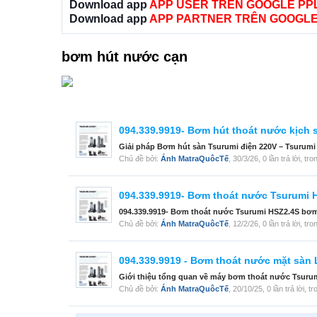
Download app
APP USER TRÊN GOOGLE PP
Download app
APP PARTNER TRÊN GOOGLE
bơm hút nước cạn
094.339.9919- Bơm hút thoát nước kịch 
Giải pháp Bơm hút sàn Tsurumi điện 220V – Tsurumi
Chủ đề bởi:
Ánh MatraQuôcTế
,
30/3/26
, 0 lần trả lời, t
094.339.9919- Bơm thoát nước Tsurumi 
094.339.9919- Bơm thoát nước Tsurumi HSZ2.4S bơm đ
Chủ đề bởi:
Ánh MatraQuôcTế
,
12/2/26
, 0 lần trả lời, t
094.339.9919 - Bơm thoát nước mặt sàn 
Giới thiệu tổng quan về máy bơm thoát nước Tsurumi
Chủ đề bởi:
Ánh MatraQuôcTế
,
20/10/25
, 0 lần trả lời, 