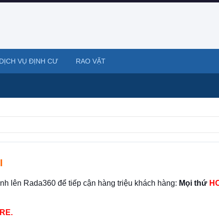
DỊCH VỤ ĐỊNH CƯ
RAO VẶT
I
ình lên Rada360 để tiếp cận hàng triệu khách hàng:
Mọi thứ
HO
RE.