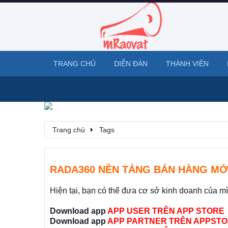
TRANG CHỦ
DIỄN ĐÀN
THÀNH VIÊN
Trang chủ
Tags
RADA360 NỀN TẢNG BÁN HÀNG MỚ
Hiện tại, bạn có thể đưa cơ sở kinh doanh của m
Download app
APP USER TRÊN APP STORE
Download app
APP PARTNER TRÊN APPSTO