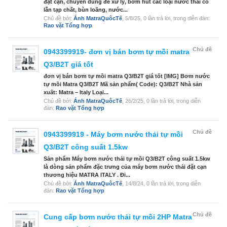
đặt cạn, chuyên dùng để xử lý, bơm hút các loại nước thải có
lẫn tạp chất, bùn loãng, nước...
Chủ đề bởi:
Ánh MatraQuôcTế
,
5/8/25
, 0 lần trả lời, trong diễn đàn:
Rao vặt Tổng hợp
Chủ đề
0943399919- đơn vị bán bơm tự mồi matra
Q3/B2T giá tốt
đơn vị bán bơm tự mồi matra Q3/B2T giá tốt [IMG] Bơm nước
tự mồi Matra Q3/B2T Mã sản phẩm( Code): Q3/B2T Nhà sản
xuất: Matra – Italy Loại...
Chủ đề bởi:
Ánh MatraQuôcTế
,
26/2/25
, 0 lần trả lời, trong diễn
đàn:
Rao vặt Tổng hợp
Chủ đề
0943399919 - Máy bơm nước thải tự mồi
Q3/B2T công suất 1.5kw
Sản phẩm Máy bơm nước thải tự mồi Q3/B2T công suất 1.5kw
là dòng sản phẩm đặc trưng của máy bơm nước thải đặt cạn
thương hiệu MATRA ITALY . Đi...
Chủ đề bởi:
Ánh MatraQuôcTế
,
14/8/24
, 0 lần trả lời, trong diễn
đàn:
Rao vặt Tổng hợp
Chủ đề
Cung cấp bơm nước thải tự mồi 2HP Matra