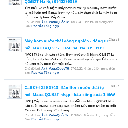
Q3/B2T Hà Nội 0943399919
Tìm hiểu về khái niệm máy bơm nước tự mồi Máy bơm nước
tự mồi còn gọi là máy bơm tự hút, đây thực chất là máy bơm
hút nước ly tâm. Máy được...
Chủ đề bởi:
Ánh MatraQuôcTế
,
18/3/24
, 0 lần trả lời, trong diễn
đàn:
Rao vặt Tổng hợp
Chủ đề
Máy bơm nước thải công nghiệp - dòng tự
mồi MATRA Q3/B2T Hotline 094 339 9919
[IMG] Thông tin sản phẩm. Bơm nước thải Matra Q3/B2T là
dòng bơm ly tâm đặt cạn. Bơm tự mồi hay còn gọi là bơm tự
hút, khi máy bơm làm việc thì...
Chủ đề bởi:
Ánh MatraQuôcTế
,
27/12/22
, 0 lần trả lời, trong diễn
đàn:
Rao vặt Tổng hợp
Chủ đề
Call 094 339 9919, Bán Bơm nước thải tự
mồi Matra Q3/B2T nhập khẩu công suất 1.5kW
[IMG] Máy bơm tự mồi nước thải đặt cạn Matra Q3/B2T Nhà
sản xuất: Matra- Italy Loại sản phẩm: Máy bơm ly tâm tự mồi
đặt cạn Tình trạng: Còn hàng...
Chủ đề bởi:
Ánh MatraQuôcTế
,
11/10/22
, 0 lần trả lời, trong diễn
đàn:
Rao vặt Tổng hợp