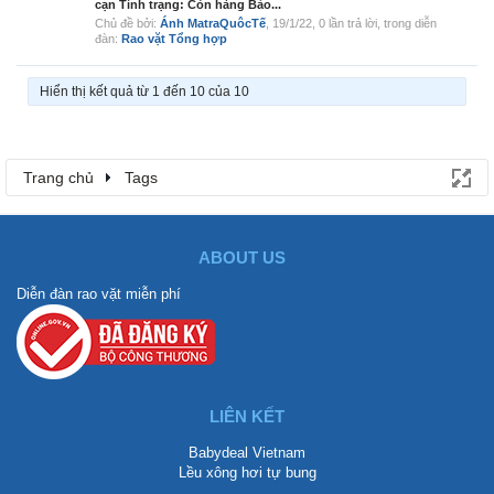
cạn Tình trạng: Còn hàng Bảo...
Chủ đề bởi:
Ánh MatraQuôcTế
,
19/1/22
, 0 lần trả lời, trong diễn
đàn:
Rao vặt Tổng hợp
Hiển thị kết quả từ 1 đến 10 của 10
Trang chủ
Tags
ABOUT US
Diễn đàn rao vặt miễn phí
LIÊN KẾT
Babydeal Vietnam
Lều xông hơi tự bung