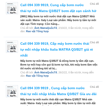
Chủ đề
Call 094 339 9919, Cung cấp bơm nước
thải tự mồi Matra Q3/B2T bơm đặt cạn cánh hở
[IMG] Máy bơm tự mồi nước thải đặt cạn Matra Q3/B2T Nhà
sản xuất: Matra- Italy Loại sản phẩm: Máy bơm ly tâm tự mồi
đặt cạn Tình trạng: Còn hàng...
Chủ đề bởi:
Ánh MatraQuôcTế
,
2/10/22
, 0 lần trả lời, trong diễn
đàn:
Rao vặt Tổng hợp
Chủ đề
Call 094 339 9919, Cấp máy bơm nước thải
tự mồi nhập khẩu Italia MATRA Q3/B2T giá rẻ
nhất
Máy bơm tự mồi Matra Q3/B2T là dòng bơm ly tâm đặt cạn.
Bơm tự mồi hay còn gọi là bơm tự hút, khi máy bơm làm việc
thì nước và không khí sẽ bị...
Chủ đề bởi:
Ánh MatraQuôcTế
,
26/2/22
, 0 lần trả lời, trong diễn
đàn:
Rao vặt Tổng hợp
Chủ đề
Call 094 339 9919 , Cung cấp bơm nước
thải tự mồi nhập khẩu Matra Q3/B2T Gía ưu đãi
Máy bơm tự mồi nước thải đặt cạn Matra Q3/B2T Nhà sản
xuất: Matra- Italy Loại sản phẩm: Máy bơm ly tâm tự mồi đặt