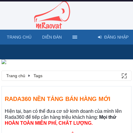
TRANG CHỦ
DIỄN ĐÀN
ĐĂNG NHẬP
Trang chủ
Tags
RADA360 NỀN TẢNG BÁN HÀNG MỚI
Hiện tại, bạn có thể đưa cơ sở kinh doanh của mình lên
Rada360 để tiếp cận hàng triệu khách hàng:
Mọi thứ
HOÀN TOÀN MIỄN PHÍ, CHẤT LƯỢNG.