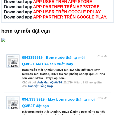
Download app
APP USER TRÊN APP STORE
Download app
APP PARTNER TRÊN APPSTORE.
Download app
APP USER TRÊN GOOGLE PPLAY
Download app
APP PARTNER TRÊN GOOGLE PLAY.
bơm tự mồi đặt cạn
Chủ đề
0943399919 - Bơm nước thải tự mồi
Q3/B2T MATRA sản xuất Italy
Bơm nước thải tự mồi Q3/B2T MATRA sản xuất Italy Bơm
nước tự mồi Matra Q3/B2T Mã sản phẩm( Code): Q3/B2T Nhà
sản xuất: Matra – Italy Loại sản...
Chủ đề bởi:
Ánh MatraQuôcTế
,
28/2/26
, 0 lần trả lời, trong diễn
đàn:
Rao vặt Tổng hợp
Chủ đề
094.339.9919 - Máy bơm nước thải tự mồi
Q3/B2T đặt cạn
Máy bơm nước thải tự mồi Q3/B2T là dòng bơm công nghiệp