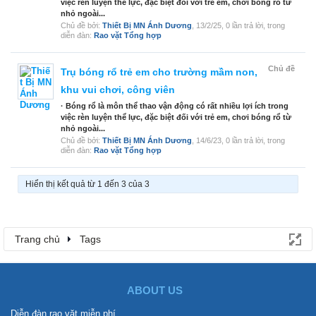
việc rèn luyện thể lực, đặc biệt đối với trẻ em, chơi bóng rổ từ
nhỏ ngoài...
Chủ đề bởi:
Thiết Bị MN Ánh Dương
,
13/2/25
, 0 lần trả lời, trong
diễn đàn:
Rao vặt Tổng hợp
Chủ đề
Trụ bóng rổ trẻ em cho trường mầm non,
khu vui chơi, công viên
· Bóng rổ là môn thể thao vận động có rất nhiều lợi ích trong
việc rèn luyện thể lực, đặc biệt đối với trẻ em, chơi bóng rổ từ
nhỏ ngoài...
Chủ đề bởi:
Thiết Bị MN Ánh Dương
,
14/6/23
, 0 lần trả lời, trong
diễn đàn:
Rao vặt Tổng hợp
Hiển thị kết quả từ 1 đến 3 của 3
Trang chủ
Tags
ABOUT US
Diễn đàn rao vặt miễn phí