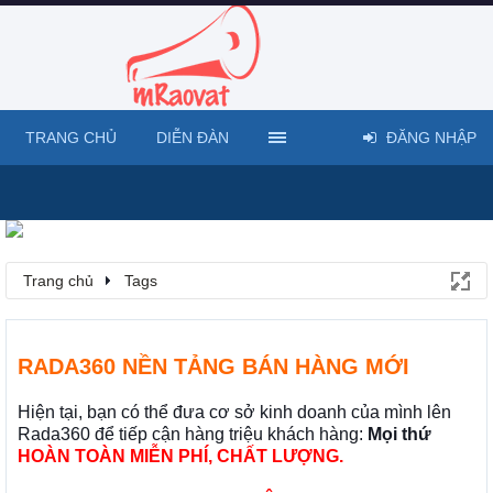
TRANG CHỦ
DIỄN ĐÀN
ĐĂNG NHẬP
Trang chủ
Tags
RADA360 NỀN TẢNG BÁN HÀNG MỚI
Hiện tại, bạn có thể đưa cơ sở kinh doanh của mình lên
Rada360 để tiếp cận hàng triệu khách hàng:
Mọi thứ
HOÀN TOÀN MIỄN PHÍ, CHẤT LƯỢNG.