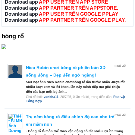
Download app
APP USER TRÊN APP STORE
Download app
APP PARTNER TRÊN APPSTORE.
Download app
APP USER TRÊN GOOGLE PPLAY
Download app
APP PARTNER TRÊN GOOGLE PLAY.
bóng rổ
Chủ đề
Nico Robin chơi bóng rổ phiên bản 3D
sống động – Đẹp đến ngỡ ngàng!
Sau loạt ảnh Nico Robin chơibóng rổ lần trước nhận được rất
nhiều lượt xem và lời khen, lần này mình tiếp tục giới thiệu
đến các bạn một bộ ảnh...
Chủ đề bởi:
vankha11
,
26/7/25
, 0 lần trả lời, trong diễn đàn:
Rao vặt
Tổng hợp
Chủ đề
Trụ ném bóng rổ điều chỉnh độ cao cho trẻ
em mầm non
· Bóng rổ là môn thể thao vận động có rất nhiều lợi ích trong