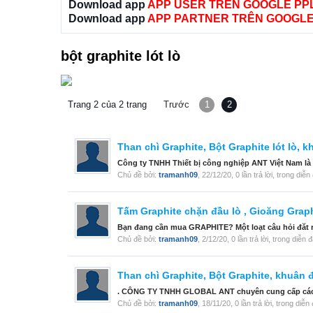
Download app
APP USER TRÊN GOOGLE PP
Download app
APP PARTNER TRÊN GOOGLE
bột graphite lót lò
Trang 2 của 2 trang
Trước
1
2
Than chì Graphite, Bột Graphite lót lò, 
Công ty TNHH Thiết bị công nghiệp ANT Việt Nam là
Chủ đề bởi:
tramanh09
,
22/12/20
, 0 lần trả lời, trong diễ
Tấm Graphite chặn đầu lò , Gioăng Graphi
Bạn đang cần mua GRAPHITE? Một loạt câu hỏi đăt r
Chủ đề bởi:
tramanh09
,
2/12/20
, 0 lần trả lời, trong diễn 
Than chì Graphite, Bột Graphite, khuân đ
. CÔNG TY TNHH GLOBAL ANT chuyên cung cấp các loạ
Chủ đề bởi:
tramanh09
,
18/11/20
, 0 lần trả lời, trong diễ