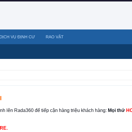
DỊCH VỤ ĐỊNH CƯ
RAO VẶT
I
ình lên Rada360 để tiếp cận hàng triệu khách hàng:
Mọi thứ
HO
RE.