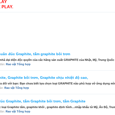
LAY
 PLAY.
khuân đúc Graphite, tấm graphite bôi trơn
 nhà đại diện độc quyền của các hãng sản xuất GRAPHITE của Nhật, Mỹ, Trung Quốc 
n đàn:
Rao vặt Tổng hợp
te, Graphite bôi trơn, Graphite chịu nhiệt độ cao,
a đối với bạn: Bạn chưa biết lựa chọn loại GRAPHITE nào phù hợp vớ ứng dụng mìn
đàn:
Rao vặt Tổng hợp
úc Graphite, tấm Graphite bôi trơn, tấm Graphite
i Graphite tấm, graphite khối , graphite định hình…nhập khẩu từ Mỹ, Ấn Độ, Trung
n đàn:
Rao vặt Tổng hợp