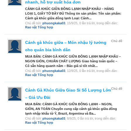
nhanh, hỗ trợ xuất hóa đơn
CÁNH GÀ KHÚC GIỮA ĐÔNG LẠNH NHẬP KHẨU – HÀNG
LOẠI 1, GIẤY TỜ ĐẦY ĐỦ Thông tin sản phẩm: Tên sản phẩm:
Cánh gà khúc giữa đông lạnh Loại: Cánh...
Chủ đề bởi:
phuongkaka03
,
15/9/25
, 0 lần trả lời, trong diễn đàn:
Rao vặt Tổng hợp
Chủ đề
Cánh gà khúc giữa – Món nhậu lý tưởng
cho quán bia bình dân
MUA BÁN: CÁNH GÀ KHÚC GIỮA ĐÔNG LẠNH NHẬP KHẨU –
NGON GIÒN, CHUẨN CHẤT LƯỢNG Giao hàng toàn quốc –
Có sẵn hàng quanh năm – Báo giá sỉ tốt nhất...
Chủ đề bởi:
phuongkaka03
,
12/9/25
, 0 lần trả lời, trong diễn đàn:
Rao vặt Tổng hợp
Chủ đề
Cánh Gà Khúc Giữa Giao Sỉ Số Lượng Lớn
– Giá Ưu Đãi
MUA BÁN: CÁNH GÀ KHÚC GIỮA ĐÔNG LẠNH – NGON,
GIÒN, AN TOÀN Chuyên cung cấp cánh gà khúc giữa đông
lạnh nhập khẩu từ Ý, Brazil, Argentina và Ba...
Chủ đề bởi:
phuongkaka03
,
8/9/25
, 0 lần trả lời, trong diễn đàn:
Rao vặt Tổng hợp