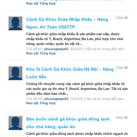
Rao vặt Tổng hợp
Chủ đề
Cánh Gà Khúc Giữa Nhập Khẩu – Hàng
Ngon, An Toàn VSATTP
Cánh gà khúc giữa nhập khẩu là sản phẩm cao cấp, được
nhập khẩu từ Ý, Brazil, Argentina, Ba Lan, phù hợp cho nhà
hàng, quán nhậu, quán ăn vặt và...
Chủ đề bởi:
phuongkaka03
,
30/11/25
, 0 lần trả lời, trong diễn đàn:
Rao vặt Tổng hợp
Chủ đề
Kho Sỉ Cánh Gà Khúc Giữa Hà Nội – Hàng
Luôn Sẵn
Chúng tôi chuyên cung cấp cánh gà khúc giữa nhập khẩu từ
các quốc gia uy tín như Ý, Brazil, Argentina, Ba Lan. Tất cả sản
phẩm đều đảm bảo chất...
Chủ đề bởi:
phuongkaka03
,
23/11/25
, 0 lần trả lời, trong diễn đàn:
Rao vặt Tổng hợp
Chủ đề
Bán buôn cánh gà khúc giữa đông lạnh
cho nhà hàng, quán ăn
Cánh gà khúc giữa đông lạnh được nhập khẩu chính ngạch từ