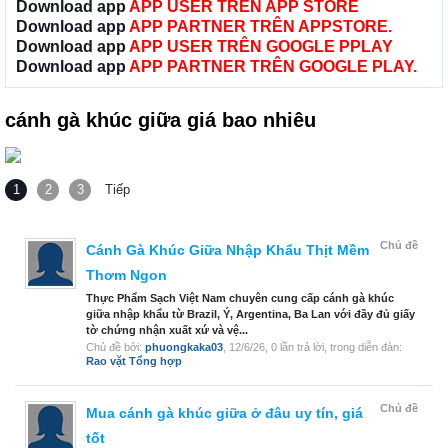
Download app
APP USER TRÊN APP STORE
Download app
APP PARTNER TRÊN APPSTORE.
Download app
APP USER TRÊN GOOGLE PPLAY
Download app
APP PARTNER TRÊN GOOGLE PLAY.
cánh gà khúc giữa giá bao nhiêu
1
2
3
Tiếp
Chủ đề
Cánh Gà Khúc Giữa Nhập Khẩu Thịt Mềm
Thơm Ngon
Thực Phẩm Sạch Việt Nam chuyên cung cấp cánh gà khúc
giữa nhập khẩu từ Brazil, Ý, Argentina, Ba Lan với đầy đủ giấy
tờ chứng nhận xuất xứ và vệ...
Chủ đề bởi:
phuongkaka03
,
12/6/26
, 0 lần trả lời, trong diễn đàn:
Rao vặt Tổng hợp
Chủ đề
Mua cánh gà khúc giữa ở đâu uy tín, giá
tốt