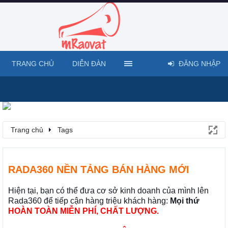
TRANG CHỦ
DIỄN ĐÀN
ĐĂNG NHẬP
Trang chủ
Tags
RADA360 NỀN TẢNG BÁN HÀNG MỚI
Hiện tại, bạn có thể đưa cơ sở kinh doanh của mình lên
Rada360 để tiếp cận hàng triệu khách hàng:
Mọi thứ
HOÀN TOÀN MIỄN PHÍ, CHẤT LƯỢNG.