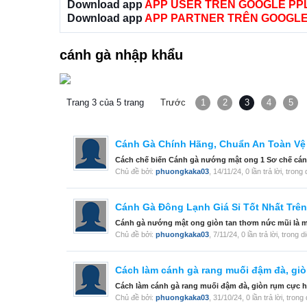
Download app
APP USER TRÊN GOOGLE PP
Download app
APP PARTNER TRÊN GOOGLE
cánh gà nhập khẩu
Trang 3 của 5 trang
Trước
1
2
3
4
5
Cánh Gà Chính Hãng, Chuẩn An Toàn Vệ
Cách chế biến Cánh gà nướng mật ong 1 Sơ chế cánh 
Chủ đề bởi:
phuongkaka03
,
14/11/24
, 0 lần trả lời, tron
Cánh Gà Đông Lạnh Giá Sỉ Tốt Nhất Trê
Cánh gà nướng mật ong giòn tan thơm nức mũi là món
Chủ đề bởi:
phuongkaka03
,
7/11/24
, 0 lần trả lời, trong 
Cách làm cánh gà rang muối đậm đà, gi
Cách làm cánh gà rang muối đậm đà, giòn rụm cực hấp
Chủ đề bởi:
phuongkaka03
,
31/10/24
, 0 lần trả lời, tron