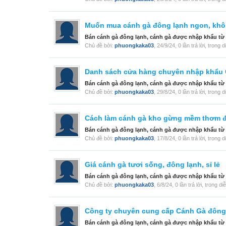
Muốn mua cánh gà đông lạnh ngon, khôn
Bán cánh gà đông lạnh, cánh gà được nhập khẩu từ Ý, 
Chủ đề bởi:
phuongkaka03
,
24/9/24
, 0 lần trả lời, trong 
Danh sách cửa hàng chuyên nhập khẩu 
Bán cánh gà đông lạnh, cánh gà được nhập khẩu từ Ý, 
Chủ đề bởi:
phuongkaka03
,
29/8/24
, 0 lần trả lời, trong 
Cách làm cánh gà kho gừng mềm thơm đ
Bán cánh gà đông lạnh, cánh gà được nhập khẩu từ Ý, 
Chủ đề bởi:
phuongkaka03
,
17/8/24
, 0 lần trả lời, trong 
Giá cánh gà tươi sống, đông lạnh, sỉ lẻ
Bán cánh gà đông lạnh, cánh gà được nhập khẩu từ Ý, 
Chủ đề bởi:
phuongkaka03
,
6/8/24
, 0 lần trả lời, trong d
Công ty chuyên cung cấp Cánh Gà đông l
Bán cánh gà đông lạnh, cánh gà được nhập khẩu từ Ý, 