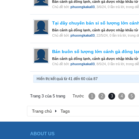
Bán cánh gà đông lạnh, cánh gà được nhập khẩu từ Ý, 
Chủ đề bởi:
phuongkaka03
,
3/6/24
, 0 lần trả lời, trong d
Tại đây chuyên bán sỉ số lượng lớn cánh
Bán cánh gà đông lạnh, cánh gà được nhập khẩu từ Ý, 
Chủ đề bởi:
phuongkaka03
,
22/5/24
, 0 lần trả lời, trong 
Bán buôn số lượng lớn cánh gà đông lạn
Bán cánh gà đông lạnh, cánh gà được nhập khẩu từ Ý, 
Chủ đề bởi:
phuongkaka03
,
8/5/24
, 0 lần trả lời, trong d
Hiển thị kết quả từ 41 đến 60 của 87
Trang 3 của 5 trang
Trước
1
2
3
4
5
Trang chủ
Tags
ABOUT US