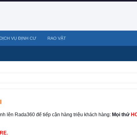
DỊCH VỤ ĐỊNH CƯ
RAO VẶT
I
ình lên Rada360 để tiếp cận hàng triệu khách hàng:
Mọi thứ
HO
RE.