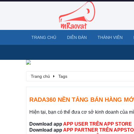
TRANG CHỦ
DIỄN ĐÀN
THÀNH VIÊN
Trang chủ
Tags
RADA360 NỀN TẢNG BÁN HÀNG MỚ
Hiện tại, bạn có thể đưa cơ sở kinh doanh của m
Download app
APP USER TRÊN APP STORE
Download app
APP PARTNER TRÊN APPSTO