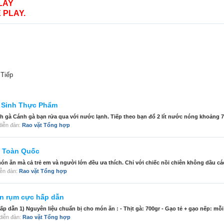
LAY
 PLAY.
Tiếp
 Sinh Thực Phẩm
gà Cánh gà bạn rửa qua với nước lạnh. Tiếp theo bạn đổ 2 lít nước nóng khoảng 70
g diễn đàn:
Rao vặt Tổng hợp
n Toàn Quốc
 ăn mà cả trẻ em và người lớn đều ưa thích. Chỉ với chiếc nồi chiên không dầu các
diễn đàn:
Rao vặt Tổng hợp
òn rụm cực hấp dẫn
 dẫn 1) Nguyên liệu chuẩn bị cho món ăn : - Thịt gà: 700gr - Gạo tẻ + gạo nếp: mỗi t
g diễn đàn:
Rao vặt Tổng hợp