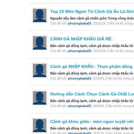
Top 10 Món Ngon Từ Cánh Gà Ăn Là Gh
Nguyên liệu làm cánh gà chiên giòn Trong công thức
Chủ đề bởi:
phuongkaka03
,
23/10/24
, 0 lần trả lời, tron
CÁNH GÀ NHẬP KHẨU GIÁ RẺ
Bán cánh gà đông lạnh, cánh gà được nhập khẩu từ Ý, 
Chủ đề bởi:
phuongkaka03
,
16/10/24
, 0 lần trả lời, tron
Cánh gà NHẬP KHẨU - Thực phẩm đông l
Bán cánh gà đông lạnh, cánh gà được nhập khẩu từ Ý, 
Chủ đề bởi:
phuongkaka03
,
6/10/24
, 0 lần trả lời, trong 
Hướng dẫn Cách Chọn Cánh Gà Chất L
Bán cánh gà đông lạnh, cánh gà được nhập khẩu từ Ý, 
Chủ đề bởi:
phuongkaka03
,
29/9/24
, 0 lần trả lời, trong 
Cánh gà khúc giữa - món ngon tuyệt vời
Bán cánh gà đông lạnh, cánh gà được nhập khẩu từ Ý, 
Chủ đề bởi:
phuongkaka03
,
26/9/24
, 0 lần trả lời, trong 