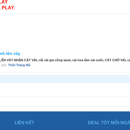
LAY
 PLAY.
ính lên váy
ÁY NHẬN CẮT VẢI, cắt vải gia công laser, cải hoa làm vải cưới, CẮT CHỮ VẢi, cắt
ễn đàn:
Thời Trang Nữ
LIÊN KẾT
DEAL TỐT MỖI NG