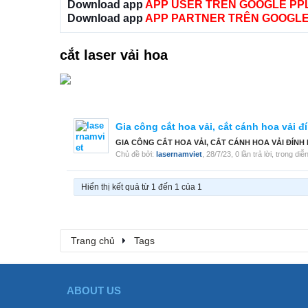
Download app
APP USER TRÊN GOOGLE PP
Download app
APP PARTNER TRÊN GOOGLE
cắt laser vải hoa
Gia công cắt hoa vải, cắt cánh hoa vải đ
GIA CÔNG CẮT HOA VẢI, CẮT CÁNH HOA VẢI ĐÍNH LÊN V
Chủ đề bởi:
lasernamviet
,
28/7/23
, 0 lần trả lời, trong di
Hiển thị kết quả từ 1 đến 1 của 1
Trang chủ
Tags
ABOUT US