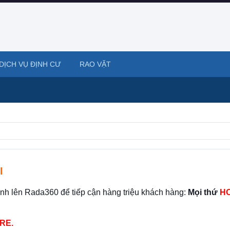
DỊCH VỤ ĐỊNH CƯ
RAO VẶT
I
ình lên Rada360 để tiếp cận hàng triệu khách hàng:
Mọi thứ
HO
RE.