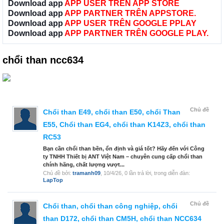
Download app
APP USER TRÊN APP STORE
Download app
APP PARTNER TRÊN APPSTORE.
Download app
APP USER TRÊN GOOGLE PPLAY
Download app
APP PARTNER TRÊN GOOGLE PLAY.
chổi than ncc634
Chủ đề
Chổi than E49, chổi than E50, chổi Than
E55, Chổi than EG4, chổi than K14Z3, chổi than
RC53
Bạn cần chổi than bền, ổn định và giá tốt? Hãy đến với Công
ty TNHH Thiết bị ANT Việt Nam – chuyên cung cấp chổi than
chính hãng, chất lượng vượt...
Chủ đề bởi:
tramanh09
,
10/4/26
, 0 lần trả lời, trong diễn đàn:
LapTop
Chủ đề
Chổi than, chổi than công nghiệp, chổi
than D172, chổi than CM5H, chổi than NCC634