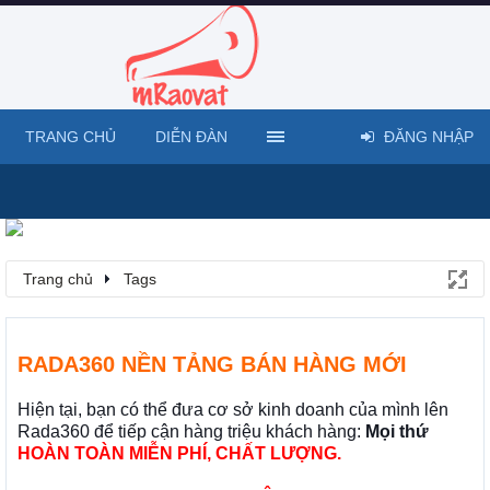
TRANG CHỦ
DIỄN ĐÀN
ĐĂNG NHẬP
Trang chủ
Tags
RADA360 NỀN TẢNG BÁN HÀNG MỚI
Hiện tại, bạn có thể đưa cơ sở kinh doanh của mình lên
Rada360 để tiếp cận hàng triệu khách hàng:
Mọi thứ
HOÀN TOÀN MIỄN PHÍ, CHẤT LƯỢNG.