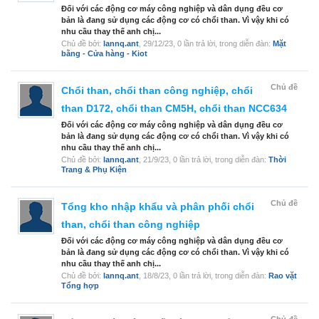
Đối với các động cơ máy công nghiệp và dân dụng đều cơ
bản là đang sử dụng các động cơ có chổi than. Vì vậy khi có
nhu cầu thay thế anh chị...
Chủ đề bởi:
lannq.ant
,
29/12/23
, 0 lần trả lời, trong diễn đàn:
Mặt
bằng - Cửa hàng - Kiot
Chủ đề
Chổi than, chổi than công nghiệp, chổi
than D172, chổi than CM5H, chổi than NCC634
Đối với các động cơ máy công nghiệp và dân dụng đều cơ
bản là đang sử dụng các động cơ có chổi than. Vì vậy khi có
nhu cầu thay thế anh chị...
Chủ đề bởi:
lannq.ant
,
21/9/23
, 0 lần trả lời, trong diễn đàn:
Thời
Trang & Phụ Kiện
Chủ đề
Tổng kho nhập khẩu và phân phối chổi
than, chổi than công nghiệp
Đối với các động cơ máy công nghiệp và dân dụng đều cơ
bản là đang sử dụng các động cơ có chổi than. Vì vậy khi có
nhu cầu thay thế anh chị...
Chủ đề bởi:
lannq.ant
,
18/8/23
, 0 lần trả lời, trong diễn đàn:
Rao vặt
Tổng hợp