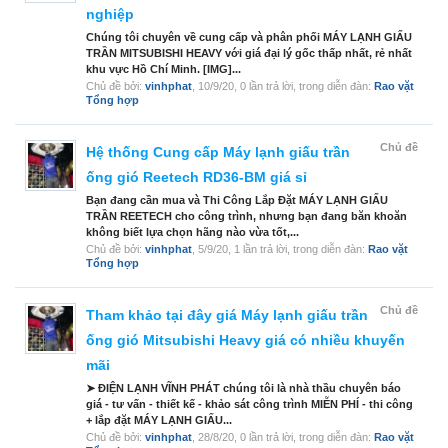
nghiệp
Chúng tôi chuyên về cung cấp và phân phối MÁY LẠNH GIẤU
TRẦN MITSUBISHI HEAVY với giá đại lý gốc thấp nhất, rẻ nhất
khu vực Hồ Chí Minh. [IMG]...
Chủ đề bởi:
vinhphat
,
10/9/20
, 0 lần trả lời, trong diễn đàn:
Rao vặt
Tổng hợp
Chủ đề
Hệ thống Cung cấp Máy lạnh giấu trần
ống gió Reetech RD36-BM giá sỉ
Bạn đang cần mua và Thi Công Lắp Đặt MÁY LẠNH GIẤU
TRẦN REETECH cho công trình, nhưng bạn đang băn khoăn
không biết lựa chọn hãng nào vừa tốt,...
Chủ đề bởi:
vinhphat
,
5/9/20
, 1 lần trả lời, trong diễn đàn:
Rao vặt
Tổng hợp
Chủ đề
Tham khảo tại đây giá Máy lạnh giấu trần
ống gió Mitsubishi Heavy giá có nhiều khuyến
mãi
➤ ĐIỆN LẠNH VĨNH PHÁT chúng tôi là nhà thầu chuyên báo
giá - tư vấn - thiết kế - khảo sát công trình MIỄN PHÍ - thi công
+ lắp đặt MÁY LẠNH GIẤU...
Chủ đề bởi:
vinhphat
,
28/8/20
, 0 lần trả lời, trong diễn đàn:
Rao vặt