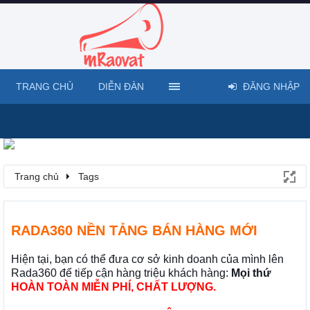
TRANG CHỦ
DIỄN ĐÀN
ĐĂNG NHẬP
Trang chủ
Tags
RADA360 NỀN TẢNG BÁN HÀNG MỚI
Hiện tại, bạn có thể đưa cơ sở kinh doanh của mình lên
Rada360 để tiếp cận hàng triệu khách hàng:
Mọi thứ
HOÀN TOÀN MIỄN PHÍ, CHẤT LƯỢNG.