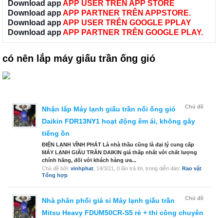
Download app
APP USER TRÊN APP STORE
Download app
APP PARTNER TRÊN APPSTORE.
Download app
APP USER TRÊN GOOGLE PPLAY
Download app
APP PARTNER TRÊN GOOGLE PLAY.
có nên lắp máy giấu trần ống gió
Chủ đề
Nhận lắp Máy lạnh giấu trần nối ống gió
Daikin FDR13NY1 hoạt động êm ái, không gây
tiếng ồn
ĐIỆN LẠNH VĨNH PHÁT Là nhà thầu cũng là đại lý cung cấp
MÁY LẠNH GIẤU TRẦN DAIKIN giá thấp nhất với chất lượng
chính hãng, đối với khách hàng ưa...
Chủ đề bởi:
vinhphat
,
14/3/21
, 0 lần trả lời, trong diễn đàn:
Rao vặt
Tổng hợp
Chủ đề
Nhà phân phối giá sỉ Máy lạnh giấu trần
Mitsu Heavy FDUM50CR-S5 rẻ + thi công chuyên