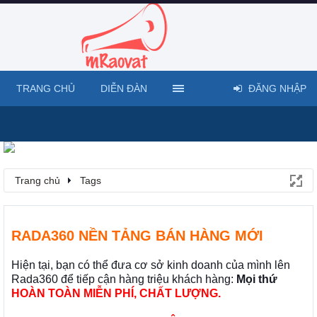
TRANG CHỦ
DIỄN ĐÀN
ĐĂNG NHẬP
Trang chủ
Tags
RADA360 NỀN TẢNG BÁN HÀNG MỚI
Hiện tại, bạn có thể đưa cơ sở kinh doanh của mình lên
Rada360 để tiếp cận hàng triệu khách hàng:
Mọi thứ
HOÀN TOÀN MIỄN PHÍ, CHẤT LƯỢNG.