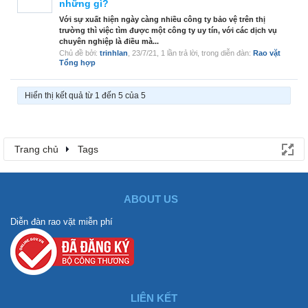
những gì?
Với sự xuất hiện ngày càng nhiều công ty bảo vệ trên thị
trường thì việc tìm được một công ty uy tín, với các dịch vụ
chuyên nghiệp là điều mà...
Chủ đề bởi:
trinhlan
,
23/7/21
, 1 lần trả lời, trong diễn đàn:
Rao vặt
Tổng hợp
Hiển thị kết quả từ 1 đến 5 của 5
Trang chủ
Tags
ABOUT US
Diễn đàn rao vặt miễn phí
LIÊN KẾT