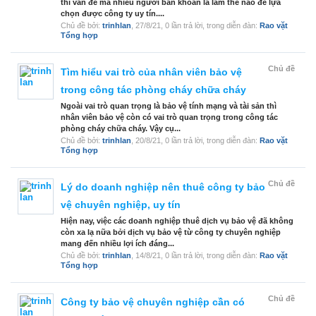
thì vấn đề mà nhiều người băn khoăn là làm thế nào để lựa
chọn được công ty uy tín....
Chủ đề bởi:
trinhlan
,
27/8/21
, 0 lần trả lời, trong diễn đàn:
Rao vặt
Tổng hợp
Chủ đề
Tìm hiểu vai trò của nhân viên bảo vệ
trong công tác phòng cháy chữa cháy
Ngoài vai trò quan trọng là bảo vệ tính mạng và tài sản thì
nhân viên bảo vệ còn có vai trò quan trọng trong công tác
phòng cháy chữa cháy. Vậy cụ...
Chủ đề bởi:
trinhlan
,
20/8/21
, 0 lần trả lời, trong diễn đàn:
Rao vặt
Tổng hợp
Chủ đề
Lý do doanh nghiệp nên thuê công ty bảo
vệ chuyên nghiệp, uy tín
Hiện nay, việc các doanh nghiệp thuê dịch vụ bảo vệ đã không
còn xa lạ nữa bởi dịch vụ bảo vệ từ công ty chuyên nghiệp
mang đến nhiều lợi ích đáng...
Chủ đề bởi:
trinhlan
,
14/8/21
, 0 lần trả lời, trong diễn đàn:
Rao vặt
Tổng hợp
Chủ đề
Công ty bảo vệ chuyên nghiệp cần có