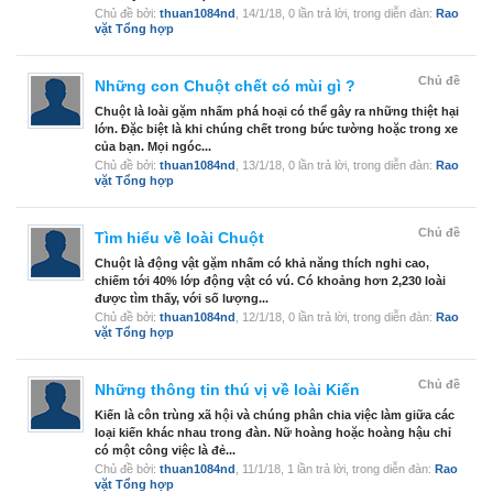
Chủ đề bởi:
thuan1084nd
,
14/1/18
, 0 lần trả lời, trong diễn đàn:
Rao
vặt Tổng hợp
Chủ đề
Những con Chuột chết có mùi gì ?
Chuột là loài gặm nhấm phá hoại có thể gây ra những thiệt hại
lớn. Đặc biệt là khi chúng chết trong bức tường hoặc trong xe
của bạn. Mọi ngóc...
Chủ đề bởi:
thuan1084nd
,
13/1/18
, 0 lần trả lời, trong diễn đàn:
Rao
vặt Tổng hợp
Chủ đề
Tìm hiểu về loài Chuột
Chuột là động vật gặm nhấm có khả năng thích nghi cao,
chiếm tới 40% lớp động vật có vú. Có khoảng hơn 2,230 loài
được tìm thấy, với số lượng...
Chủ đề bởi:
thuan1084nd
,
12/1/18
, 0 lần trả lời, trong diễn đàn:
Rao
vặt Tổng hợp
Chủ đề
Những thông tin thú vị về loài Kiến
Kiến là côn trùng xã hội và chúng phân chia việc làm giữa các
loại kiến khác nhau trong đàn. Nữ hoàng hoặc hoàng hậu chỉ
có một công việc là đẻ...
Chủ đề bởi:
thuan1084nd
,
11/1/18
, 1 lần trả lời, trong diễn đàn:
Rao
vặt Tổng hợp