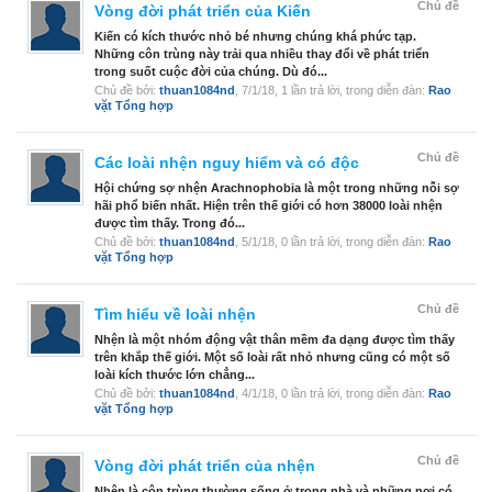
Chủ đề
Vòng đời phát triển của Kiến
Kiến có kích thước nhỏ bé nhưng chúng khá phức tạp.
Những côn trùng này trải qua nhiều thay đổi về phát triển
trong suốt cuộc đời của chúng. Dù đó...
Chủ đề bởi:
thuan1084nd
,
7/1/18
, 1 lần trả lời, trong diễn đàn:
Rao
vặt Tổng hợp
Chủ đề
Các loài nhện nguy hiểm và có độc
Hội chứng sợ nhện Arachnophobia là một trong những nỗi sợ
hãi phổ biến nhất. Hiện trên thế giới có hơn 38000 loài nhện
được tìm thấy. Trong đó...
Chủ đề bởi:
thuan1084nd
,
5/1/18
, 0 lần trả lời, trong diễn đàn:
Rao
vặt Tổng hợp
Chủ đề
Tìm hiểu về loài nhện
Nhện là một nhóm động vật thân mềm đa dạng được tìm thấy
trên khắp thế giới. Một số loài rất nhỏ nhưng cũng có một số
loài kích thước lớn chẳng...
Chủ đề bởi:
thuan1084nd
,
4/1/18
, 0 lần trả lời, trong diễn đàn:
Rao
vặt Tổng hợp
Chủ đề
Vòng đời phát triển của nhện
Nhện là côn trùng thường sống ở trong nhà và những nơi có