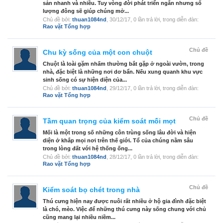
sản nhanh và nhiều. Tuy vòng đời phát triển ngắn nhưng số
lượng đông sẽ giúp chúng mở...
Chủ đề bởi:
thuan1084nd
,
30/12/17
, 0 lần trả lời, trong diễn đàn:
Rao vặt Tổng hợp
Chủ đề
Chu kỳ sống của một con chuột
Chuột là loài gặm nhấm thường bắt gặp ở ngoài vườn, trong
nhà, đặc biệt là những nơi dơ bẩn. Nếu xung quanh khu vực
sinh sống có sự hiện diện của...
Chủ đề bởi:
thuan1084nd
,
29/12/17
, 0 lần trả lời, trong diễn đàn:
Rao vặt Tổng hợp
Chủ đề
Tầm quan trọng của kiểm soát mối mọt
Mối là một trong số những côn trùng sống lâu đời và hiện
diện ở khắp mọi nơi trên thế giới. Tổ của chúng nằm sâu
trong lòng đất với hệ thống ống...
Chủ đề bởi:
thuan1084nd
,
28/12/17
, 0 lần trả lời, trong diễn đàn:
Rao vặt Tổng hợp
Chủ đề
Kiểm soát bọ chét trong nhà
Thú cưng hiện nay được nuôi rất nhiều ở hộ gia đình đặc biệt
là chó, mèo. Việc để những thú cưng này sống chung với chủ
cũng mang lại nhiều niềm...