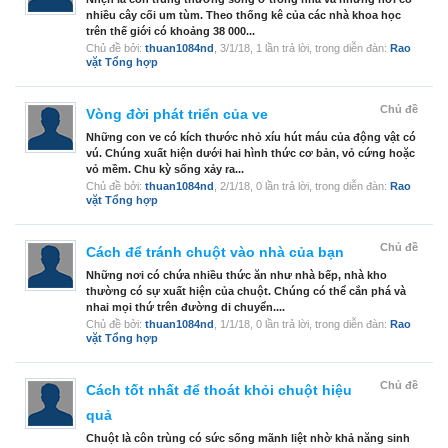
nhiều cây cối um tùm. Theo thống kê của các nhà khoa học
trên thế giới có khoảng 38 000...
Chủ đề bởi:
thuan1084nd
,
3/1/18
, 1 lần trả lời, trong diễn đàn:
Rao
vặt Tổng hợp
Chủ đề
Vòng đời phát triển của ve
Những con ve có kích thước nhỏ xíu hút máu của động vật có
vú. Chúng xuất hiện dưới hai hình thức cơ bản, vỏ cứng hoặc
vỏ mềm. Chu kỳ sống xảy ra...
Chủ đề bởi:
thuan1084nd
,
2/1/18
, 0 lần trả lời, trong diễn đàn:
Rao
vặt Tổng hợp
Chủ đề
Cách để tránh chuột vào nhà của bạn
Những nơi có chứa nhiều thức ăn như nhà bếp, nhà kho
thường có sự xuất hiện của chuột. Chúng có thể cắn phá và
nhai mọi thứ trên đường di chuyển....
Chủ đề bởi:
thuan1084nd
,
1/1/18
, 0 lần trả lời, trong diễn đàn:
Rao
vặt Tổng hợp
Chủ đề
Cách tốt nhất để thoát khỏi chuột hiệu
quả
Chuột là côn trùng có sức sống mãnh liệt nhờ khả năng sinh