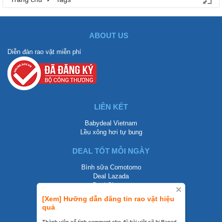
ABOUT US
Diễn đàn rao vặt miễn phí
LIÊN KẾT
Babydeal Vietnam
Lều xông hơi tự bung
DEAL TỐT MỖI NGÀY
Bình sữa Comotomo
Deal Lazada
Deal Shopee
[Xem] Hưỡng dẫn đăng tin rao vặt hiệu
LIÊN HỆ
quả
0858002468