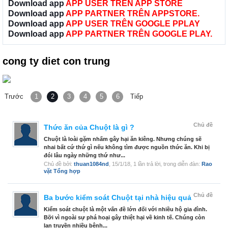
Download app
APP USER TRÊN APP STORE
Download app
APP PARTNER TRÊN APPSTORE.
Download app
APP USER TRÊN GOOGLE PPLAY
Download app
APP PARTNER TRÊN GOOGLE PLAY.
cong ty diet con trung
Trước
1
2
3
4
5
6
Tiếp
Chủ đề
Thức ăn của Chuột là gì ?
Chuột là loài gặm nhấm gây hại ăn kiêng. Nhưng chúng sẽ
nhai bất cứ thứ gì nếu không tìm được nguồn thức ăn. Khi bị
đói lâu ngày những thứ như...
Chủ đề bởi:
thuan1084nd
,
15/1/18
, 1 lần trả lời, trong diễn đàn:
Rao
vặt Tổng hợp
Chủ đề
Ba bước kiểm soát Chuột tại nhà hiệu quả
Kiểm soát chuột là một vấn đề lớn đối với nhiều hộ gia đình.
Bỡi vì ngoài sự phá hoại gây thiệt hại về kinh tế. Chúng còn
lan truyền nhiều bệnh...