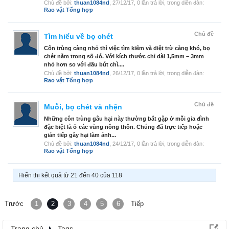
Chủ đề bởi:
thuan1084nd
,
27/12/17
, 0 lần trả lời, trong diễn đàn:
Rao vặt Tổng hợp
Chủ đề
Tìm hiểu về bọ chét
Côn trùng càng nhỏ thì việc tìm kiếm và diệt trừ càng khó, bọ
chét nằm trong số đó. Với kích thước chỉ dài 1,5mm – 3mm
nhỏ hơn so với đầu bút chì....
Chủ đề bởi:
thuan1084nd
,
26/12/17
, 0 lần trả lời, trong diễn đàn:
Rao vặt Tổng hợp
Chủ đề
Muỗi, bọ chét và nhện
Những côn trùng gâu hại này thường bắt gặp ở mỗi gia đình
đặc biệt là ở các vùng nông thôn. Chúng đã trực tiếp hoặc
gián tiếp gây hại làm ảnh...
Chủ đề bởi:
thuan1084nd
,
24/12/17
, 0 lần trả lời, trong diễn đàn:
Rao vặt Tổng hợp
Hiển thị kết quả từ 21 đến 40 của 118
Trước
1
2
3
4
5
6
Tiếp
Trang chủ
Tags