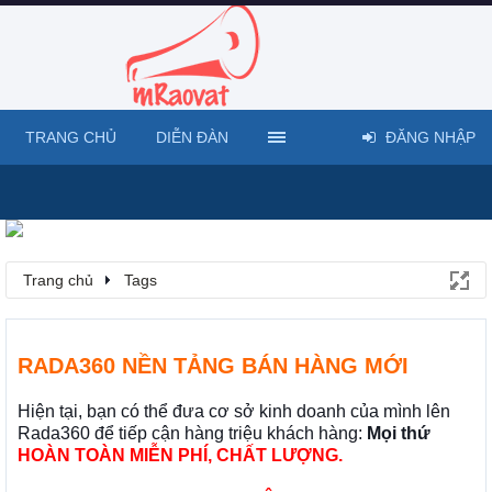
TRANG CHỦ
DIỄN ĐÀN
ĐĂNG NHẬP
Trang chủ
Tags
RADA360 NỀN TẢNG BÁN HÀNG MỚI
Hiện tại, bạn có thể đưa cơ sở kinh doanh của mình lên
Rada360 để tiếp cận hàng triệu khách hàng:
Mọi thứ
HOÀN TOÀN MIỄN PHÍ, CHẤT LƯỢNG.