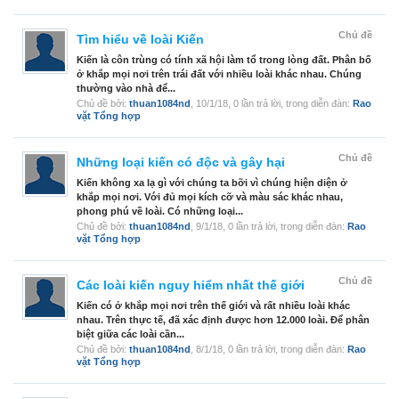
Chủ đề
Tìm hiểu về loài Kiến
Kiến là côn trùng có tính xã hội làm tổ trong lòng đất. Phân bố
ở khắp mọi nơi trên trái đất với nhiều loài khác nhau. Chúng
thường vào nhà để...
Chủ đề bởi:
thuan1084nd
,
10/1/18
, 0 lần trả lời, trong diễn đàn:
Rao
vặt Tổng hợp
Chủ đề
Những loại kiến có độc và gây hại
Kiến không xa lạ gì với chúng ta bỡi vì chúng hiện diện ở
khắp mọi nơi. Với đủ mọi kích cỡ và màu sác khác nhau,
phong phú về loài. Có những loại...
Chủ đề bởi:
thuan1084nd
,
9/1/18
, 0 lần trả lời, trong diễn đàn:
Rao
vặt Tổng hợp
Chủ đề
Các loài kiến nguy hiểm nhất thế giới
Kiến có ở khắp mọi nơi trên thế giới và rất nhiều loài khác
nhau. Trên thực tế, đã xác định được hơn 12.000 loài. Để phân
biệt giữa các loài cần...
Chủ đề bởi:
thuan1084nd
,
8/1/18
, 0 lần trả lời, trong diễn đàn:
Rao
vặt Tổng hợp