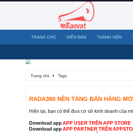
TRANG CHỦ
DIỄN ĐÀN
THÀNH VIÊN
Trang chủ
Tags
RADA360 NỀN TẢNG BÁN HÀNG MỚ
Hiện tại, bạn có thể đưa cơ sở kinh doanh của m
Download app
APP USER TRÊN APP STORE
Download app
APP PARTNER TRÊN APPSTO