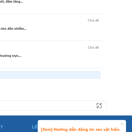
ối, đầm tăng...
Chủ đề
 cho đến nhiễm...
Chủ đề
 hưởng trực...
ÀY
LIÊN HỆ
[Xem] Hưỡng dẫn đăng tin rao vặt hiệu