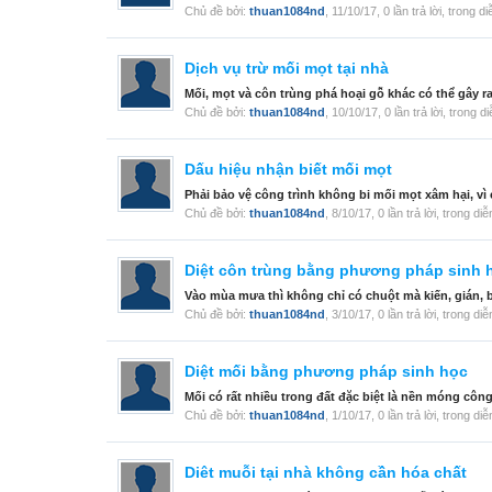
Chủ đề bởi:
thuan1084nd
,
11/10/17
, 0 lần trả lời, trong d
Dịch vụ trừ mối mọt tại nhà
Mối, mọt và côn trùng phá hoại gỗ khác có thể gây r
Chủ đề bởi:
thuan1084nd
,
10/10/17
, 0 lần trả lời, trong 
Dấu hiệu nhận biết mối mọt
Phải bảo vệ công trình không bi mối mọt xâm hại, vì 
Chủ đề bởi:
thuan1084nd
,
8/10/17
, 0 lần trả lời, trong di
Diệt côn trùng bằng phương pháp sinh 
Vào mùa mưa thì không chỉ có chuột mà kiến, gián, bọ
Chủ đề bởi:
thuan1084nd
,
3/10/17
, 0 lần trả lời, trong di
Diệt mối bằng phương pháp sinh học
Mối có rất nhiều trong đất đặc biệt là nền móng công 
Chủ đề bởi:
thuan1084nd
,
1/10/17
, 0 lần trả lời, trong di
Diêt muỗi tại nhà không cần hóa chất