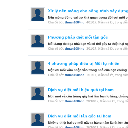
Xử lý nền móng cho công trình xây dựn
Nền móng đóng vai trò khá quan trọng đối với mỗi cô
Chủ đề bởi:
thuan1084nd
,
4/11/17
, 0 lần trả lời, trong di
Phương pháp diệt mối tận gốc
Mối đang đe dọa nhà bạn và có thể gây ra thiệt hại n
Chủ đề bởi:
thuan1084nd
,
3/11/17
, 0 lần trả lời, trong di
4 phương pháp điều trị Mối tự nhiên
Một khi mối xâm nhập vào trong nhà của bạn chúng sẽ
Chủ đề bởi:
thuan1084nd
,
1/11/17
, 0 lần trả lời, trong di
Dịch vụ diệt mối hiệu quả tại hcm
Mối, mọt và côn trùng gây hại làm bạn lo lắng, chún
Chủ đề bởi:
thuan1084nd
,
28/10/17
, 0 lần trả lời, trong 
Dịch vụ diệt mối tận gốc tại hcm
Những thiệt hại do mối gây ra hàng năm là rất lớn ản
Chủ đề bởi:
thuan1084nd
,
26/10/17
, 0 lần trả lời, trong 