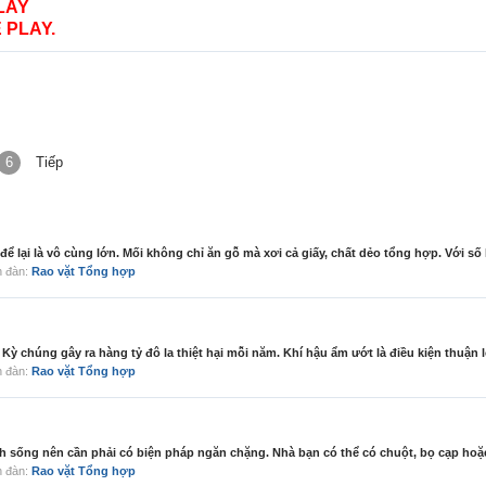
LAY
 PLAY.
6
Tiếp
ể lại là vô cùng lớn. Mối không chỉ ăn gỗ mà xơi cả giấy, chất dẻo tổng hợp. Với số 
ễn đàn:
Rao vặt Tổng hợp
ỳ chúng gây ra hàng tỷ đô la thiệt hại mỗi năm. Khí hậu ẩm ướt là điều kiện thuận lợ
ễn đàn:
Rao vặt Tổng hợp
h sống nên cần phải có biện pháp ngăn chặng. Nhà bạn có thể có chuột, bọ cạp hoặc 
ễn đàn:
Rao vặt Tổng hợp