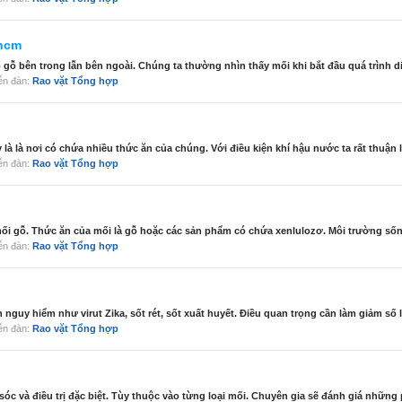
 hcm
ồ gỗ bên trong lẫn bên ngoài. Chúng ta thường nhìn thấy mối khi bắt đầu quá trình di 
diễn đàn:
Rao vặt Tổng hợp
 là là nơi có chứa nhiều thức ăn của chúng. Với điều kiện khí hậu nước ta rất thuận l
diễn đàn:
Rao vặt Tổng hợp
mối gỗ. Thức ăn của mối là gỗ hoặc các sản phẩm có chứa xenlulozơ. Môi trường sốn
diễn đàn:
Rao vặt Tổng hợp
 nguy hiểm như virut Zika, sốt rét, sốt xuất huyết. Điều quan trọng cần làm giảm số 
diễn đàn:
Rao vặt Tổng hợp
óc và điều trị đặc biệt. Tùy thuộc vào từng loại mối. Chuyên gia sẽ đánh giá những