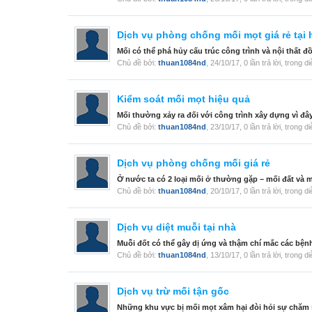
Dịch vụ phòng chống mối mọt giá rẻ tại
Mối có thể phá hủy cấu trúc công trình và nội thất đ
Chủ đề bởi:
thuan1084nd
,
24/10/17
, 0 lần trả lời, trong 
Kiểm soát mối mọt hiệu quả
Mối thường xảy ra đối với công trình xây dựng vì đây
Chủ đề bởi:
thuan1084nd
,
23/10/17
, 0 lần trả lời, trong 
Dịch vụ phòng chống mối giá rẻ
Ở nước ta có 2 loại mối ở thường gặp – mối đất và 
Chủ đề bởi:
thuan1084nd
,
20/10/17
, 0 lần trả lời, trong 
Dịch vụ diệt muỗi tại nhà
Muỗi đốt có thể gây dị ứng và thậm chí mắc các bệnh
Chủ đề bởi:
thuan1084nd
,
13/10/17
, 0 lần trả lời, trong 
Dịch vụ trừ mối tận gốc
Những khu vực bị mối mọt xâm hại đòi hỏi sự chăm s