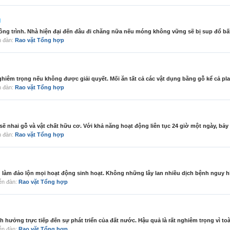
g
ng trình. Nhà hiện đại đến đâu đi chăng nữa nếu móng không vững sẽ bị sup đổ bất 
ễn đàn:
Rao vặt Tổng hợp
ghiêm trọng nếu không được giải quyết. Mối ăn tất cả các vật dụng bằng gỗ kể cả plast
ễn đàn:
Rao vặt Tổng hợp
 nhai gỗ và vật chất hữu cơ. Với khả năng hoạt động liên tục 24 giờ một ngày, bảy 
ễn đàn:
Rao vặt Tổng hợp
g làm đảo lộn mọi hoạt động sinh hoạt. Không những lây lan nhiều dịch bệnh nguy h
diễn đàn:
Rao vặt Tổng hợp
h hưởng trực tiếp đến sự phát triển của đất nước. Hậu quả là rất nghiêm trọng vì toà
diễn đàn:
Rao vặt Tổng hợp