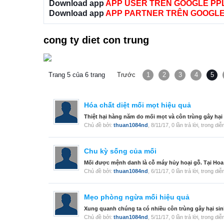
Download app
APP USER TRÊN GOOGLE PP
Download app
APP PARTNER TRÊN GOOGLE
cong ty diet con trung
Trang 5 của 6 trang
Trước
1
2
3
4
5
Hóa chất diệt mối mọt hiệu quả
Thiệt hại hàng năm do mối mọt và côn trùng gây hại đ
Chủ đề bởi:
thuan1084nd
,
8/11/17
, 0 lần trả lời, trong di
Chu kỳ sống của mối
Mối được mệnh danh là cỗ máy hủy hoại gỗ. Tại Hoa K
Chủ đề bởi:
thuan1084nd
,
6/11/17
, 0 lần trả lời, trong di
Mẹo phòng ngừa mối hiệu quả
Xung quanh chúng ta có nhiều côn trùng gây hại sin
Chủ đề bởi:
thuan1084nd
,
5/11/17
, 0 lần trả lời, trong di