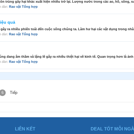
 trùng gây hại khác xuất hiện nhiều trở lại. Lượng nước trong các ao, hồ, sông, su
ễn đàn:
Rao vặt Tổng hợp
hiệu quả
ây ra nhiều phiến toái đến cuộc sống chúng ta. Làm hư hại các vật dụng trong nhà
ễn đàn:
Rao vặt Tổng hợp
ng đang âm thầm và lặng lẽ gây ra nhiều thiệt hại về kinh tế. Quan trọng hơn là ảnh
ễn đàn:
Rao vặt Tổng hợp
6
Tiếp
LIÊN KẾT
DEAL TỐT MỖI NG