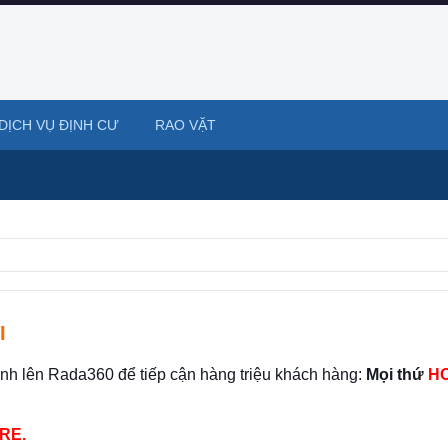
DỊCH VỤ ĐỊNH CƯ
RAO VẶT
I
ình lên Rada360 để tiếp cận hàng triệu khách hàng:
Mọi thứ
HO
RE.