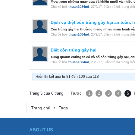
Mưa trong những ngày qua đã khiến muỗi và nhiều côn
Chủ đề bởi:
thuan1084nd
,
27/9/17
, 0 lần trả lời, trong di
Dịch vụ diệt côn trùng gây hại an toàn, 
Côn trùng gây hại thường mang nhiều mầm bệnh và g
Chủ đề bởi:
thuan1084nd
,
25/9/17
, 0 lần trả lời, trong di
Diệt côn trùng gây hại
Xung quanh chúng ta có vô số côn trùng gây hại, chú
Chủ đề bởi:
thuan1084nd
,
23/9/17
, 0 lần trả lời, trong di
Hiển thị kết quả từ 81 đến 100 của 118
Trang 5 của 6 trang
Trước
1
2
3
4
5
Trang chủ
Tags
ABOUT US