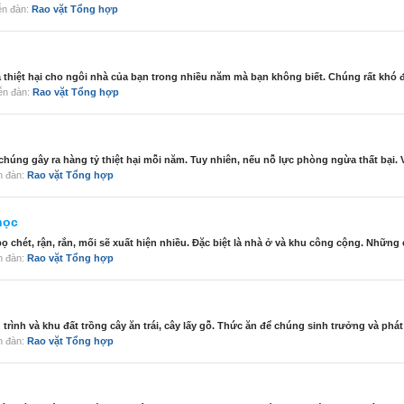
iễn đàn:
Rao vặt Tổng hợp
a thiệt hại cho ngôi nhà của bạn trong nhiều năm mà bạn không biết. Chúng rất khó để
diễn đàn:
Rao vặt Tổng hợp
chúng gây ra hàng tỷ thiệt hại mỗi năm. Tuy nhiên, nếu nỗ lực phòng ngừa thất bại. V
ễn đàn:
Rao vặt Tổng hợp
học
 chét, rận, rắn, mối sẽ xuất hiện nhiều. Đặc biệt là nhà ở và khu công cộng. Những 
ễn đàn:
Rao vặt Tổng hợp
trình và khu đất trồng cây ăn trái, cây lấy gỗ. Thức ăn để chúng sinh trưởng và phát t
ễn đàn:
Rao vặt Tổng hợp