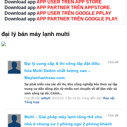
Download app
APP USER TRÊN APP STORE
Download app
APP PARTNER TRÊN APPSTORE.
Download app
APP USER TRÊN GOOGLE PPLAY
Download app
APP PARTNER TRÊN GOOGLE PLAY.
đại lý bán máy lạnh multi
Chủ đề
Đại lý cung cấp & thi công lắp đặt điều
hòa Multi Daikin chất lượng cao –
Maylanhanhsao.com
Sự phát triển của các đô thị, khu công nghiệp kéo theo sự tập
trung cư dân đông đúc từ nhiều nơi chuyển về để làm việc và
sinh sống tại đó. Chính...
Chủ đề bởi:
adkytl
,
30/11/19
, 0 lần trả lời, trong diễn đàn:
Rao vặt
Tổng hợp
Chủ đề
Multi – Giải pháp máy lạnh tổng thể cho
nhà ở chung cư 1 phòng ngủ 2 phòng khách