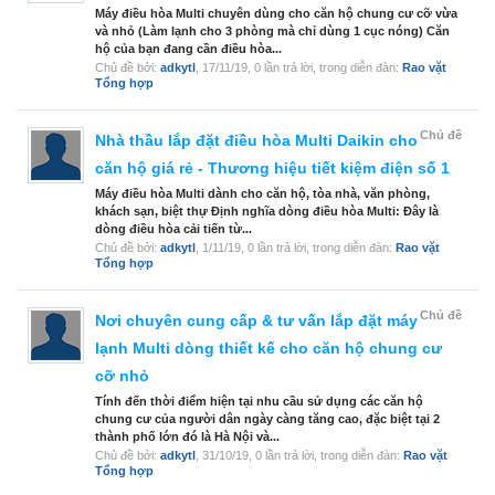
Máy điều hòa Multi chuyên dùng cho căn hộ chung cư cỡ vừa
và nhỏ (Làm lạnh cho 3 phòng mà chỉ dùng 1 cục nóng) Căn
hộ của bạn đang cần điều hòa...
Chủ đề bởi:
adkytl
,
17/11/19
, 0 lần trả lời, trong diễn đàn:
Rao vặt
Tổng hợp
Chủ đề
Nhà thầu lắp đặt điều hòa Multi Daikin cho
căn hộ giá rẻ - Thương hiệu tiết kiệm điện số 1
Máy điều hòa Multi dành cho căn hộ, tòa nhà, văn phòng,
khách sạn, biệt thự Định nghĩa dòng điều hòa Multi: Đây là
dòng điều hòa cải tiến từ...
Chủ đề bởi:
adkytl
,
1/11/19
, 0 lần trả lời, trong diễn đàn:
Rao vặt
Tổng hợp
Chủ đề
Nơi chuyên cung cấp & tư vấn lắp đặt máy
lạnh Multi dòng thiết kế cho căn hộ chung cư
cỡ nhỏ
Tính đến thời điểm hiện tại nhu cầu sử dụng các căn hộ
chung cư của người dân ngày càng tăng cao, đặc biệt tại 2
thành phố lớn đó là Hà Nội và...
Chủ đề bởi:
adkytl
,
31/10/19
, 0 lần trả lời, trong diễn đàn:
Rao vặt
Tổng hợp