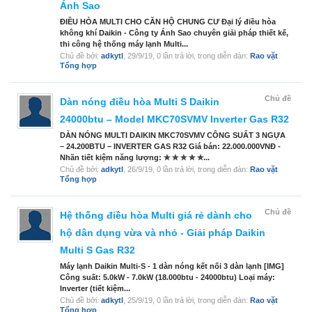
Ánh Sao
ĐIỀU HÒA MULTI CHO CĂN HỘ CHUNG CƯ Đại lý điều hòa
không khí Daikin - Công ty Ánh Sao chuyên giải pháp thiết kế,
thi công hệ thống máy lạnh Multi...
Chủ đề bởi:
adkytl
,
29/9/19
, 0 lần trả lời, trong diễn đàn:
Rao vặt
Tổng hợp
Chủ đề
Dàn nóng điều hòa Multi S Daikin
24000btu – Model MKC70SVMV Inverter Gas R32
DÀN NÓNG MULTI DAIKIN MKC70SVMV CÔNG SUẤT 3 NGỰA
– 24.200BTU – INVERTER GAS R32 Giá bán: 22.000.000VNĐ -
Nhãn tiết kiệm năng lượng: ✮ ✮ ✮ ✮ ✮...
Chủ đề bởi:
adkytl
,
26/9/19
, 0 lần trả lời, trong diễn đàn:
Rao vặt
Tổng hợp
Chủ đề
Hệ thống điều hòa Multi giá rẻ dành cho
hộ dân dụng vừa và nhỏ - Giải pháp Daikin
Multi S Gas R32
Máy lạnh Daikin Multi-S - 1 dàn nóng kết nối 3 dàn lạnh [IMG]
Công suất: 5.0kW - 7.0kW (18.000btu - 24000btu) Loại máy:
Inverter (tiết kiệm...
Chủ đề bởi:
adkytl
,
25/9/19
, 0 lần trả lời, trong diễn đàn:
Rao vặt
Tổng hợp