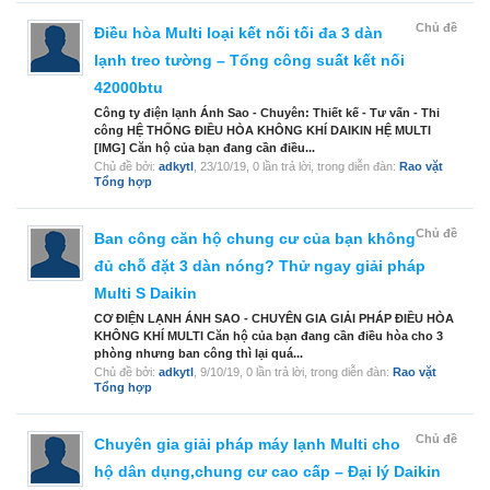
Chủ đề
Điều hòa Multi loại kết nối tối đa 3 dàn
lạnh treo tường – Tổng công suất kết nối
42000btu
Công ty điện lạnh Ánh Sao - Chuyên: Thiết kế - Tư vấn - Thi
công HỆ THỐNG ĐIỀU HÒA KHÔNG KHÍ DAIKIN HỆ MULTI
[IMG] Căn hộ của bạn đang cần điều...
Chủ đề bởi:
adkytl
,
23/10/19
, 0 lần trả lời, trong diễn đàn:
Rao vặt
Tổng hợp
Chủ đề
Ban công căn hộ chung cư của bạn không
đủ chỗ đặt 3 dàn nóng? Thử ngay giải pháp
Multi S Daikin
CƠ ĐIỆN LẠNH ÁNH SAO - CHUYÊN GIA GIẢI PHÁP ĐIỀU HÒA
KHÔNG KHÍ MULTI Căn hộ của bạn đang cần điều hòa cho 3
phòng nhưng ban công thì lại quá...
Chủ đề bởi:
adkytl
,
9/10/19
, 0 lần trả lời, trong diễn đàn:
Rao vặt
Tổng hợp
Chủ đề
Chuyên gia giải pháp máy lạnh Multi cho
hộ dân dụng,chung cư cao cấp – Đại lý Daikin