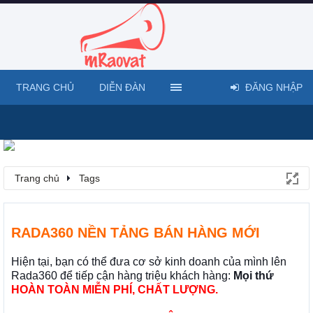
TRANG CHỦ
DIỄN ĐÀN
ĐĂNG NHẬP
Trang chủ
Tags
RADA360 NỀN TẢNG BÁN HÀNG MỚI
Hiện tại, bạn có thể đưa cơ sở kinh doanh của mình lên
Rada360 để tiếp cận hàng triệu khách hàng:
Mọi thứ
HOÀN TOÀN MIỄN PHÍ, CHẤT LƯỢNG.