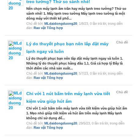
treo tường? Thử so sánh nhé!
Nên chọn máy lạnh âm trần hay máy lạnh treo tường? Thử so
sánh nhé! 1. Máy lạnh treo tường Máy lạnh treo tường là một
dòng máy với thiết kế phổ...
Chủ đề bởi:
MLdaidongduong20
,
1/8/23
, 0 lần trả lời, trong diễn
đàn:
Rao vặt Tổng hợp
Chủ đề
Lý do thuyết phục bạn nên lắp đặt máy
lạnh ngay và luôn
Lý do thuyết phục bạn nên lắp đặt máy lạnh ngay và luôn 1.
Những lý do thuyết phục hàng đầu 1.1. Giá cả hợp lý Đây là
thời điểm các nhà sản xuất...
Chủ đề bởi:
MLdaidongduong20
,
5/7/23
, 0 lần trả lời, trong diễn
đàn:
Rao vặt Tổng hợp
Chủ đề
Chỉ với 1 nút bấm trên máy lạnh vừa tiết
kiệm vừa giúp hút ẩm
Chỉ với 1 nút bấm trên máy lạnh vừa tiết kiệm vừa giúp hút ẩm
1. Mẹo nhỏ giúp tiết kiệm và hút ẩm trên máy lạnh Máy lạnh
không chỉ sử dụng để...
Chủ đề bởi:
MLdaidongduong20
,
29/5/23
, 0 lần trả lời, trong diễn
đàn:
Rao vặt Tổng hợp