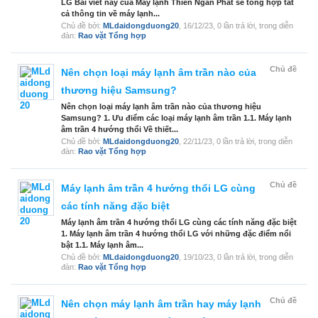
LG Bài viết này của Máy lạnh Thiên Ngân Phát sẽ tổng hợp tất
cả thông tin về máy lạnh...
Chủ đề bởi:
MLdaidongduong20
,
16/12/23
, 0 lần trả lời, trong diễn
đàn:
Rao vặt Tổng hợp
Chủ đề
Nên chọn loại máy lạnh âm trần nào của
thương hiệu Samsung?
Nên chọn loại máy lạnh âm trần nào của thương hiệu
Samsung? 1. Ưu điểm các loại máy lạnh âm trần 1.1. Máy lạnh
âm trần 4 hướng thổi Về thiết...
Chủ đề bởi:
MLdaidongduong20
,
22/11/23
, 0 lần trả lời, trong diễn
đàn:
Rao vặt Tổng hợp
Chủ đề
Máy lạnh âm trần 4 hướng thổi LG cùng
các tính năng đặc biệt
Máy lạnh âm trần 4 hướng thổi LG cùng các tính năng đặc biệt
1. Máy lạnh âm trần 4 hướng thổi LG với những đặc điểm nổi
bật 1.1. Máy lạnh âm...
Chủ đề bởi:
MLdaidongduong20
,
19/10/23
, 0 lần trả lời, trong diễn
đàn:
Rao vặt Tổng hợp
Chủ đề
Nên chọn máy lạnh âm trần hay máy lạnh