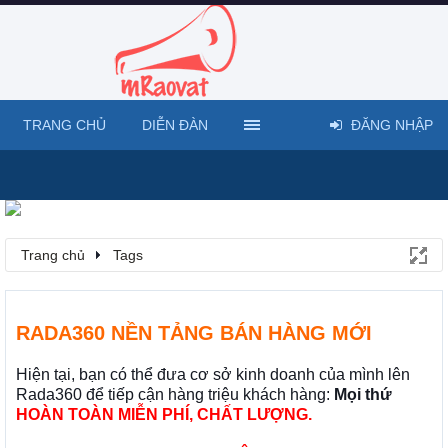
TRANG CHỦ
DIỄN ĐÀN
ĐĂNG NHẬP
Trang chủ
Tags
RADA360 NỀN TẢNG BÁN HÀNG MỚI
Hiện tại, bạn có thể đưa cơ sở kinh doanh của mình lên
Rada360 để tiếp cận hàng triệu khách hàng:
Mọi thứ
HOÀN TOÀN MIỄN PHÍ, CHẤT LƯỢNG.