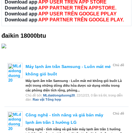
Download app
APP USER TRÊN APP STORE
Download app
APP PARTNER TRÊN APPSTORE.
Download app
APP USER TRÊN GOOGLE PPLAY
Download app
APP PARTNER TRÊN GOOGLE PLAY.
đaikin 18000btu
Chủ đề
Máy lạnh âm trần Samsung - Luôn mát mẻ
không gió buốt
Máy lạnh âm trần Samsung - Luôn mát mẻ không gió buốt Là
một trong những dòng điều hòa được sử dụng nhiều trong
các phòng diện tích rộng, phòng...
Chủ đề bởi:
MLdaidongduong20
,
22/12/23
, 0 lần trả lời, trong diễn
đàn:
Rao vặt Tổng hợp
Chủ đề
Công nghệ - tính năng và giá bán máy
lạnh âm trần 1 hướng LG
Công nghệ - tính năng và giá bán máy lạnh âm trần 1 hướng