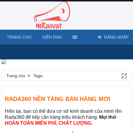
TRANG CHỦ
DIỄN ĐÀN
ĐĂNG NHẬP
Trang chủ
Tags
RADA360 NỀN TẢNG BÁN HÀNG MỚI
Hiện tại, bạn có thể đưa cơ sở kinh doanh của mình lên
Rada360 để tiếp cận hàng triệu khách hàng:
Mọi thứ
HOÀN TOÀN MIỄN PHÍ, CHẤT LƯỢNG.