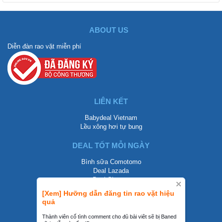
ABOUT US
Diễn đàn rao vặt miễn phí
LIÊN KẾT
Babydeal Vietnam
Lều xông hơi tự bung
DEAL TỐT MỖI NGÀY
Bình sữa Comotomo
Deal Lazada
Deal Shopee
[Xem] Hưỡng dẫn đăng tin rao vặt hiệu
LIÊN HỆ
quả
0858002468
Thành viên cố tình comment cho đủ bài viêt sẽ bị Baned