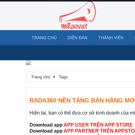
TRANG CHỦ
DIỄN ĐÀN
THÀNH VIÊN
Trang chủ
Tags
RADA360 NỀN TẢNG BÁN HÀNG MỚ
Hiện tại, bạn có thể đưa cơ sở kinh doanh của m
Download app
APP USER TRÊN APP STORE
Download app
APP PARTNER TRÊN APPSTO