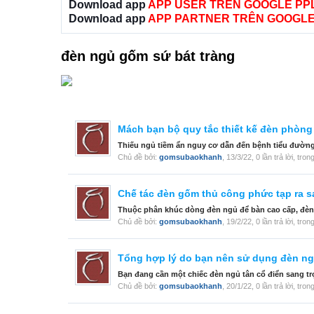
Download app
APP USER TRÊN GOOGLE PP
Download app
APP PARTNER TRÊN GOOGLE
đèn ngủ gốm sứ bát tràng
Mách bạn bộ quy tắc thiết kế đèn phòng
Thiếu ngủ tiềm ẩn nguy cơ dẫn đến bệnh tiểu đường, 
Chủ đề bởi:
gomsubaokhanh
,
13/3/22
, 0 lần trả lời, tro
Chế tác đèn gốm thủ công phức tạp ra 
Thuộc phân khúc dòng đèn ngủ để bàn cao cấp, đèn 
Chủ đề bởi:
gomsubaokhanh
,
19/2/22
, 0 lần trả lời, tro
Tổng hợp lý do bạn nên sử dụng đèn ng
Bạn đang cần một chiếc đèn ngủ tân cổ điển sang trọ
Chủ đề bởi:
gomsubaokhanh
,
20/1/22
, 0 lần trả lời, tro