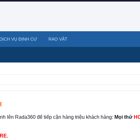
DỊCH VỤ ĐỊNH CƯ
RAO VẶT
I
ình lên Rada360 để tiếp cận hàng triệu khách hàng:
Mọi thứ
HO
RE.