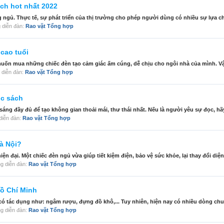
ch hot nhất 2022
gủ. Thực tế, sự phát triển của thị trường cho phép người dùng có nhiều sự lựa chọn
ng diễn đàn:
Rao vặt Tổng hợp
cao tuổi
ốn mua những chiếc đèn tạo cảm giác ấm cúng, dễ chịu cho ngôi nhà của mình. Vậ
ng diễn đàn:
Rao vặt Tổng hợp
ọc sách
áng đầy đủ để tạo không gian thoải mái, thư thái nhất. Nếu là người yêu sự đọc, hãy
g diễn đàn:
Rao vặt Tổng hợp
à Nội?
ện đại. Một chiếc đèn ngủ vừa giúp tiết kiệm điện, bảo vệ sức khỏe, lại thay đổi diện
rong diễn đàn:
Rao vặt Tổng hợp
Hồ Chí Minh
 tác dụng như: ngâm rượu, đựng đồ khô,... Tuy nhiên, hiện nay có nhiều dòng chum
rong diễn đàn:
Rao vặt Tổng hợp