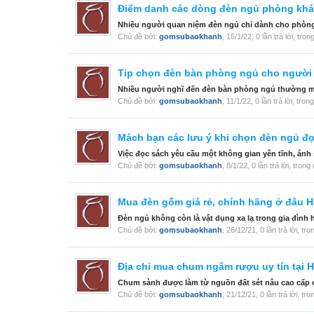
Điểm danh các dòng đèn ngủ phòng khá
Nhiều người quan niệm đèn ngủ chỉ dành cho phòng n
Chủ đề bởi:
gomsubaokhanh
,
16/1/22
, 0 lần trả lời, tro
Tip chọn đèn bàn phòng ngủ cho người 
Nhiều người nghĩ đến đèn bàn phòng ngủ thường mu
Chủ đề bởi:
gomsubaokhanh
,
11/1/22
, 0 lần trả lời, tro
Mách bạn các lưu ý khi chọn đèn ngủ đ
Việc đọc sách yêu cầu một không gian yên tĩnh, ánh s
Chủ đề bởi:
gomsubaokhanh
,
8/1/22
, 0 lần trả lời, tron
Mua đèn gốm giá rẻ, chính hãng ở đâu H
Đèn ngủ không còn là vật dụng xa lạ trong gia đình hi
Chủ đề bởi:
gomsubaokhanh
,
26/12/21
, 0 lần trả lời, t
Địa chỉ mua chum ngâm rượu uy tín tại 
Chum sành được làm từ nguồn đất sét nâu cao cấp có
Chủ đề bởi:
gomsubaokhanh
,
21/12/21
, 0 lần trả lời, t