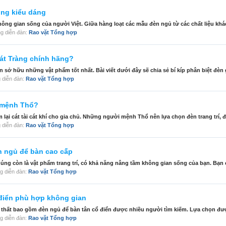
ong kiểu dáng
ông gian sống của người Việt. Giữa hàng loạt các mẫu đèn ngủ từ các chất liệu khác
rong diễn đàn:
Rao vặt Tổng hợp
át Tràng chính hãng?
sở hữu những vật phẩm tốt nhất. Bài viết dưới đây sẽ chia sẻ bí kíp phân biệt đèn 
ng diễn đàn:
Rao vặt Tổng hợp
 mệnh Thổ?
ại cát tài cát khí cho gia chủ. Những người mệnh Thổ nên lựa chọn đèn trang trí, đ
ng diễn đàn:
Rao vặt Tổng hợp
èn ngủ để bàn cao cấp
úng còn là vật phẩm trang trí, có khả năng nâng tầm không gian sống của bạn. Bạn c
ong diễn đàn:
Rao vặt Tổng hợp
 điển phù hợp không gian
 thất bao gồm đèn ngủ để bàn tân cổ điển được nhiều người tìm kiếm. Lựa chọn đượ
ong diễn đàn:
Rao vặt Tổng hợp