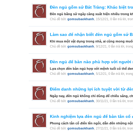
Đèn ngủ gốm sứ Bát Tràng: Khác biệt tr
Đèn ngủ bằng sứ ngày càng xuất hiện nhiều trong kh
Chủ đề bởi:
gomsubaokhanh
,
15/12/21
, 0 lần trả lời, t
Làm sao để nhận biết đèn ngủ gốm sứ B
Khi mua một vật dụng trong nhà, ai cũng mong muốn 
Chủ đề bởi:
gomsubaokhanh
,
9/12/21
, 0 lần trả lời, tro
Đèn ngủ để bàn nào phù hợp với người
Lựa chọn đèn bàn ngủ hợp với mệnh tuổi có thể đem l
Chủ đề bởi:
gomsubaokhanh
,
5/12/21
, 0 lần trả lời, tro
Điểm danh những lợi ích tuyệt vời từ đ
Ngày nay, đèn ngủ không chỉ dùng để chiếu sáng, ch
Chủ đề bởi:
gomsubaokhanh
,
30/11/21
, 0 lần trả lời, tr
Kinh nghiệm lựa đèn ngủ để bàn tân cổ
Phong cách tân cổ điển lên ngôi, dẫn đến những nội
Chủ đề bởi:
gomsubaokhanh
,
27/11/21
, 0 lần trả lời, tr