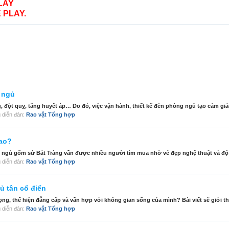
LAY
 PLAY.
 ngủ
đột quỵ, tăng huyết áp… Do đó, việc vận hành, thiết kế đèn phòng ngủ tạo cảm giác 
ng diễn đàn:
Rao vặt Tổng hợp
sao?
ngủ gốm sứ Bát Tràng vẫn được nhiều người tìm mua nhờ vẻ đẹp nghệ thuật và độ t
ng diễn đàn:
Rao vặt Tổng hợp
ủ tân cổ điển
ng, thể hiện đẳng cấp và vẫn hợp với không gian sống của mình? Bài viết sẽ giới thi
ng diễn đàn:
Rao vặt Tổng hợp