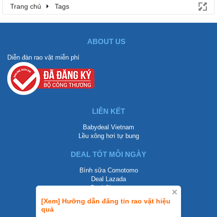
Trang chủ
Tags
ABOUT US
Diễn đàn rao vặt miễn phí
LIÊN KẾT
Babydeal Vietnam
Lều xông hơi tự bung
DEAL TỐT MỖI NGÀY
Bình sữa Comotomo
Deal Lazada
Deal Shopee
[Xem] Hưỡng dẫn đăng tin rao vặt hiệu
LIÊN HỆ
quả