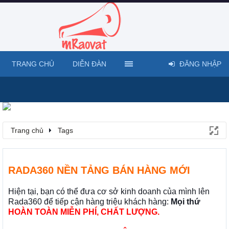
TRANG CHỦ
DIỄN ĐÀN
ĐĂNG NHẬP
Trang chủ
Tags
RADA360 NỀN TẢNG BÁN HÀNG MỚI
Hiện tại, bạn có thể đưa cơ sở kinh doanh của mình lên
Rada360 để tiếp cận hàng triệu khách hàng:
Mọi thứ
HOÀN TOÀN MIỄN PHÍ, CHẤT LƯỢNG.