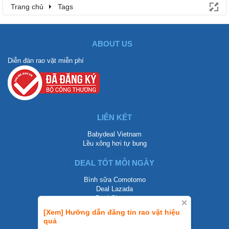
Trang chủ
Tags
ABOUT US
Diễn đàn rao vặt miễn phí
LIÊN KẾT
Babydeal Vietnam
Lều xông hơi tự bung
DEAL TỐT MỖI NGÀY
Bình sữa Comotomo
Deal Lazada
Deal Shopee
[Xem] Hưỡng dẫn đăng tin rao vặt hiệu
LIÊN HỆ
quả