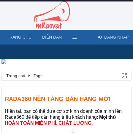
TRANG CHỦ
DIỄN ĐÀN
ĐĂNG NHẬP
Trang chủ
Tags
RADA360 NỀN TẢNG BÁN HÀNG MỚI
Hiện tại, bạn có thể đưa cơ sở kinh doanh của mình lên
Rada360 để tiếp cận hàng triệu khách hàng:
Mọi thứ
HOÀN TOÀN MIỄN PHÍ, CHẤT LƯỢNG.