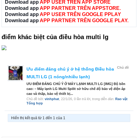
Download app
APP USER TRÊN APP STORE
Download app
APP PARTNER TRÊN APPSTORE.
Download app
APP USER TRÊN GOOGLE PPLAY
Download app
APP PARTNER TRÊN GOOGLE PLAY.
điểm khác biệt của điều hòa multi lg
Chủ đề
Ưu điểm đáng chú ý ở hệ thống Điều hòa
MULTI LG (1 nóng/nhiều lạnh)
ƯU ĐIỂM ĐÁNG CHÚ Ý Ở MÁY LẠNH MULTI LG [IMG] Độ bền
cao: – Máy lạnh LG Multi Spilit sở hữu chế độ bảo vệ điện áp
cao và thấp, bảo vệ thiết bị...
Chủ đề bởi:
vinhphat
,
22/1/26
, 0 lần trả lời, trong diễn đàn:
Rao vặt
Tổng hợp
Hiển thị kết quả từ 1 đến 1 của 1