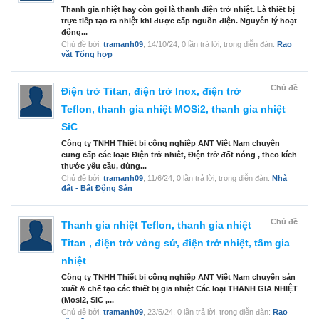
Thanh gia nhiệt hay còn gọi là thanh điện trở nhiệt. Là thiết bị
trực tiếp tạo ra nhiệt khi được cấp nguồn điện. Nguyên lý hoạt
động...
Chủ đề bởi:
tramanh09
,
14/10/24
, 0 lần trả lời, trong diễn đàn:
Rao
vặt Tổng hợp
Chủ đề
Điện trở Titan, điện trở Inox, điện trở
Teflon, thanh gia nhiệt MOSi2, thanh gia nhiệt
SiC
Công ty TNHH Thiết bị công nghiệp ANT Việt Nam chuyên
cung cấp các loại: Điện trở nhiêt, Điện trở đốt nóng , theo kích
thước yêu cầu, dùng...
Chủ đề bởi:
tramanh09
,
11/6/24
, 0 lần trả lời, trong diễn đàn:
Nhà
đất - Bất Động Sản
Chủ đề
Thanh gia nhiệt Teflon, thanh gia nhiệt
Titan , điện trở vòng sứ, điện trở nhiệt, tấm gia
nhiệt
Công ty TNHH Thiết bị công nghiệp ANT Việt Nam chuyên sản
xuất & chế tạo các thiết bị gia nhiệt Các loại THANH GIA NHIỆT
(Mosi2, SiC ,...
Chủ đề bởi:
tramanh09
,
23/5/24
, 0 lần trả lời, trong diễn đàn:
Rao