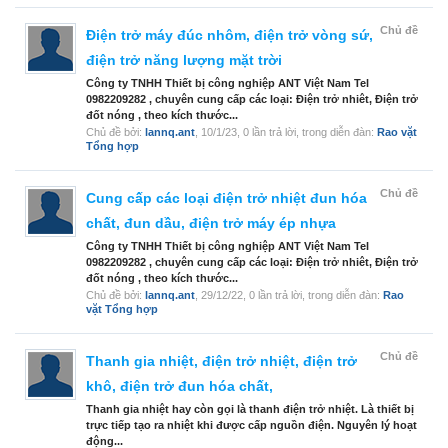
Chủ đề
Điện trở máy đúc nhôm, điện trở vòng sứ,
điện trở năng lượng mặt trời
Công ty TNHH Thiết bị công nghiệp ANT Việt Nam Tel
0982209282 , chuyên cung cấp các loại: Điện trở nhiêt, Điện trở
đốt nóng , theo kích thước...
Chủ đề bởi:
lannq.ant
,
10/1/23
, 0 lần trả lời, trong diễn đàn:
Rao vặt
Tổng hợp
Chủ đề
Cung cấp các loại điện trở nhiệt đun hóa
chất, đun dầu, điện trở máy ép nhựa
Công ty TNHH Thiết bị công nghiệp ANT Việt Nam Tel
0982209282 , chuyên cung cấp các loại: Điện trở nhiêt, Điện trở
đốt nóng , theo kích thước...
Chủ đề bởi:
lannq.ant
,
29/12/22
, 0 lần trả lời, trong diễn đàn:
Rao
vặt Tổng hợp
Chủ đề
Thanh gia nhiệt, điện trở nhiệt, điện trở
khô, điện trở đun hóa chất,
Thanh gia nhiệt hay còn gọi là thanh điện trở nhiệt. Là thiết bị
trực tiếp tạo ra nhiệt khi được cấp nguồn điện. Nguyên lý hoạt
động...