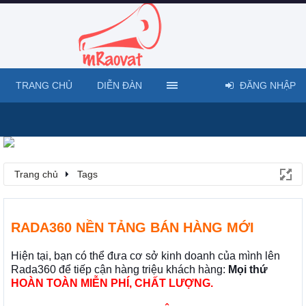
TRANG CHỦ
DIỄN ĐÀN
ĐĂNG NHẬP
Trang chủ
Tags
RADA360 NỀN TẢNG BÁN HÀNG MỚI
Hiện tại, bạn có thể đưa cơ sở kinh doanh của mình lên
Rada360 để tiếp cận hàng triệu khách hàng:
Mọi thứ
HOÀN TOÀN MIỄN PHÍ, CHẤT LƯỢNG.