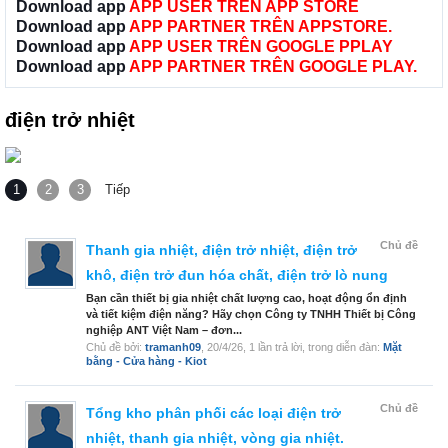
Download app
APP USER TRÊN APP STORE
Download app
APP PARTNER TRÊN APPSTORE.
Download app
APP USER TRÊN GOOGLE PPLAY
Download app
APP PARTNER TRÊN GOOGLE PLAY.
điện trở nhiệt
1
2
3
Tiếp
Chủ đề
Thanh gia nhiệt, điện trở nhiệt, điện trở
khô, điện trở đun hóa chất, điện trở lò nung
Bạn cần thiết bị gia nhiệt chất lượng cao, hoạt động ổn định
và tiết kiệm điện năng? Hãy chọn Công ty TNHH Thiết bị Công
nghiệp ANT Việt Nam – đơn...
Chủ đề bởi:
tramanh09
,
20/4/26
, 1 lần trả lời, trong diễn đàn:
Mặt
bằng - Cửa hàng - Kiot
Chủ đề
Tổng kho phân phối các loại điện trở
nhiệt, thanh gia nhiệt, vòng gia nhiệt.