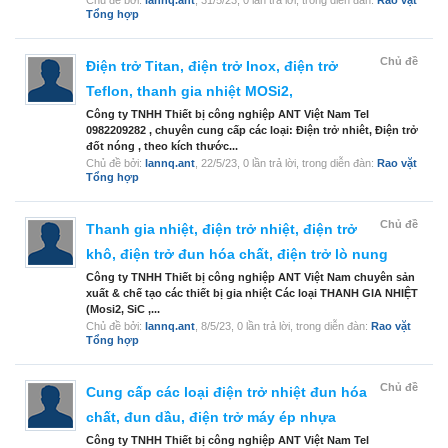
Chủ đề bởi:
lannq.ant
,
31/5/23
, 0 lần trả lời, trong diễn đàn:
Rao vặt
Tổng hợp
Chủ đề
Điện trở Titan, điện trở Inox, điện trở
Teflon, thanh gia nhiệt MOSi2,
Công ty TNHH Thiết bị công nghiệp ANT Việt Nam Tel
0982209282 , chuyên cung cấp các loại: Điện trở nhiêt, Điện trở
đốt nóng , theo kích thước...
Chủ đề bởi:
lannq.ant
,
22/5/23
, 0 lần trả lời, trong diễn đàn:
Rao vặt
Tổng hợp
Chủ đề
Thanh gia nhiệt, điện trở nhiệt, điện trở
khô, điện trở đun hóa chất, điện trở lò nung
Công ty TNHH Thiết bị công nghiệp ANT Việt Nam chuyên sản
xuất & chế tạo các thiết bị gia nhiệt Các loại THANH GIA NHIỆT
(Mosi2, SiC ,...
Chủ đề bởi:
lannq.ant
,
8/5/23
, 0 lần trả lời, trong diễn đàn:
Rao vặt
Tổng hợp
Chủ đề
Cung cấp các loại điện trở nhiệt đun hóa
chất, đun dầu, điện trở máy ép nhựa
Công ty TNHH Thiết bị công nghiệp ANT Việt Nam Tel