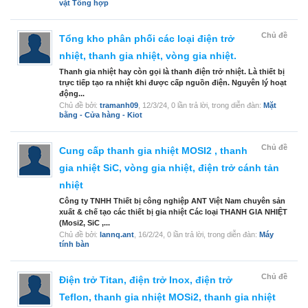
vặt Tổng hợp
Chủ đề
Tổng kho phân phối các loại điện trở
nhiệt, thanh gia nhiệt, vòng gia nhiệt.
Thanh gia nhiệt hay còn gọi là thanh điện trở nhiệt. Là thiết bị
trực tiếp tạo ra nhiệt khi được cấp nguồn điện. Nguyên lý hoạt
động...
Chủ đề bởi:
tramanh09
,
12/3/24
, 0 lần trả lời, trong diễn đàn:
Mặt
bằng - Cửa hàng - Kiot
Chủ đề
Cung cấp thanh gia nhiệt MOSI2 , thanh
gia nhiệt SiC, vòng gia nhiệt, điện trở cánh tản
nhiệt
Công ty TNHH Thiết bị công nghiệp ANT Việt Nam chuyên sản
xuất & chế tạo các thiết bị gia nhiệt Các loại THANH GIA NHIỆT
(Mosi2, SiC ,...
Chủ đề bởi:
lannq.ant
,
16/2/24
, 0 lần trả lời, trong diễn đàn:
Máy
tính bàn
Chủ đề
Điện trở Titan, điện trở Inox, điện trở
Teflon, thanh gia nhiệt MOSi2, thanh gia nhiệt