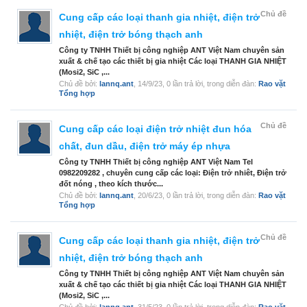
Chủ đề
Cung cấp các loại thanh gia nhiệt, điện trở
nhiệt, điện trở bóng thạch anh
Công ty TNHH Thiết bị công nghiệp ANT Việt Nam chuyên sản
xuất & chế tạo các thiết bị gia nhiệt Các loại THANH GIA NHIỆT
(Mosi2, SiC ,...
Chủ đề bởi:
lannq.ant
,
14/9/23
, 0 lần trả lời, trong diễn đàn:
Rao vặt
Tổng hợp
Chủ đề
Cung cấp các loại điện trở nhiệt đun hóa
chất, đun dầu, điện trở máy ép nhựa
Công ty TNHH Thiết bị công nghiệp ANT Việt Nam Tel
0982209282 , chuyên cung cấp các loại: Điện trở nhiêt, Điện trở
đốt nóng , theo kích thước...
Chủ đề bởi:
lannq.ant
,
20/6/23
, 0 lần trả lời, trong diễn đàn:
Rao vặt
Tổng hợp
Chủ đề
Cung cấp các loại thanh gia nhiệt, điện trở
nhiệt, điện trở bóng thạch anh
Công ty TNHH Thiết bị công nghiệp ANT Việt Nam chuyên sản
xuất & chế tạo các thiết bị gia nhiệt Các loại THANH GIA NHIỆT
(Mosi2, SiC ,...