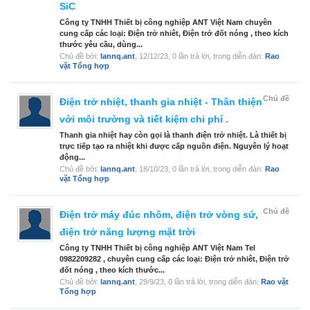
SiC
Công ty TNHH Thiết bị công nghiệp ANT Việt Nam chuyên
cung cấp các loại: Điện trở nhiêt, Điện trở đốt nóng , theo kích
thước yêu cầu, dùng...
Chủ đề bởi:
lannq.ant
,
12/12/23
, 0 lần trả lời, trong diễn đàn:
Rao
vặt Tổng hợp
Chủ đề
Điện trở nhiệt, thanh gia nhiệt - Thân thiện
với môi trường và tiết kiệm chi phí .
Thanh gia nhiệt hay còn gọi là thanh điện trở nhiệt. Là thiết bị
trực tiếp tạo ra nhiệt khi được cấp nguồn điện. Nguyên lý hoạt
động...
Chủ đề bởi:
lannq.ant
,
18/10/23
, 0 lần trả lời, trong diễn đàn:
Rao
vặt Tổng hợp
Chủ đề
Điện trở máy đúc nhôm, điện trở vòng sứ,
điện trở năng lượng mặt trời
Công ty TNHH Thiết bị công nghiệp ANT Việt Nam Tel
0982209282 , chuyên cung cấp các loại: Điện trở nhiêt, Điện trở
đốt nóng , theo kích thước...
Chủ đề bởi:
lannq.ant
,
29/9/23
, 0 lần trả lời, trong diễn đàn:
Rao vặt
Tổng hợp