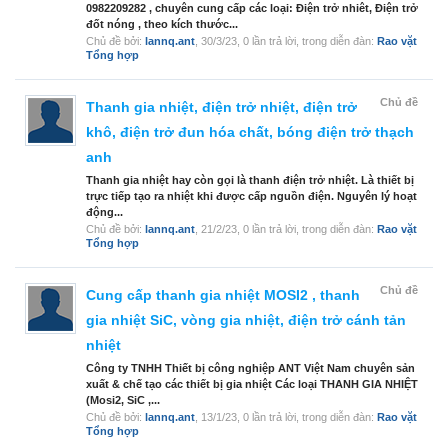
0982209282 , chuyên cung cấp các loại: Điện trở nhiêt, Điện trở
đốt nóng , theo kích thước...
Chủ đề bởi:
lannq.ant
,
30/3/23
, 0 lần trả lời, trong diễn đàn:
Rao vặt
Tổng hợp
Chủ đề
Thanh gia nhiệt, điện trở nhiệt, điện trở
khô, điện trở đun hóa chất, bóng điện trở thạch
anh
Thanh gia nhiệt hay còn gọi là thanh điện trở nhiệt. Là thiết bị
trực tiếp tạo ra nhiệt khi được cấp nguồn điện. Nguyên lý hoạt
động...
Chủ đề bởi:
lannq.ant
,
21/2/23
, 0 lần trả lời, trong diễn đàn:
Rao vặt
Tổng hợp
Chủ đề
Cung cấp thanh gia nhiệt MOSI2 , thanh
gia nhiệt SiC, vòng gia nhiệt, điện trở cánh tản
nhiệt
Công ty TNHH Thiết bị công nghiệp ANT Việt Nam chuyên sản
xuất & chế tạo các thiết bị gia nhiệt Các loại THANH GIA NHIỆT
(Mosi2, SiC ,...
Chủ đề bởi:
lannq.ant
,
13/1/23
, 0 lần trả lời, trong diễn đàn:
Rao vặt
Tổng hợp