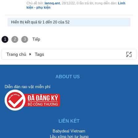
Chủ đề bởi:
lannq.ant
,
28/12/22
, 0 lần trả lời, trong diễn đàn:
Linh
kiện - phụ kiện
Hiển thị kết quả từ 1 đến 20 của 52
1
2
3
Tiếp
Trang chủ
Tags
ABOUT US
Diễn đàn rao vặt miễn phí
LIÊN KẾT
Babydeal Vietnam
Lều xông hơi tự bung