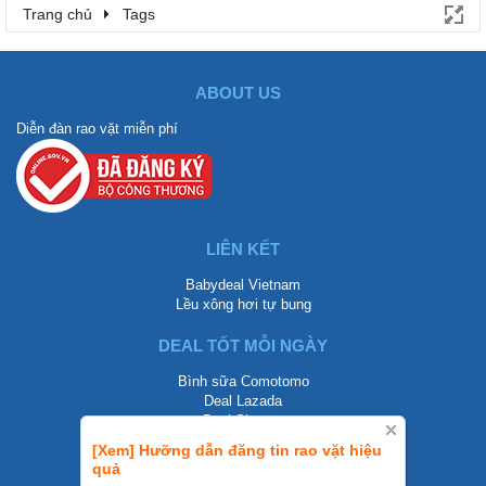
Trang chủ
Tags
ABOUT US
Diễn đàn rao vặt miễn phí
LIÊN KẾT
Babydeal Vietnam
Lều xông hơi tự bung
DEAL TỐT MỖI NGÀY
Bình sữa Comotomo
Deal Lazada
Deal Shopee
[Xem] Hưỡng dẫn đăng tin rao vặt hiệu
LIÊN HỆ
quả