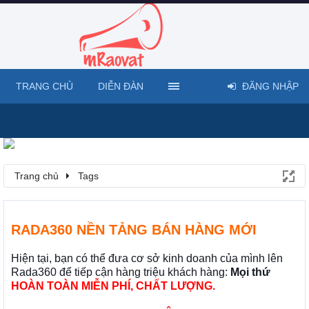
TRANG CHỦ
DIỄN ĐÀN
ĐĂNG NHẬP
Trang chủ
Tags
RADA360 NỀN TẢNG BÁN HÀNG MỚI
Hiện tại, bạn có thể đưa cơ sở kinh doanh của mình lên
Rada360 để tiếp cận hàng triệu khách hàng:
Mọi thứ
HOÀN TOÀN MIỄN PHÍ, CHẤT LƯỢNG.