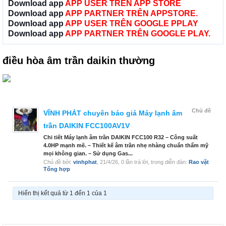
Download app
APP USER TRÊN APP STORE
Download app
APP PARTNER TRÊN APPSTORE.
Download app
APP USER TRÊN GOOGLE PPLAY
Download app
APP PARTNER TRÊN GOOGLE PLAY.
điều hòa âm trần daikin thường
Chủ đề
VĨNH PHÁT chuyên báo giá Máy lạnh âm
trần DAIKIN FCC100AV1V
Chi tiết Máy lạnh âm trần DAIKIN FCC100 R32 – Công suất
4.0HP mạnh mẽ. – Thiết kế âm trần nhẹ nhàng chuẩn thẩm mỹ
mọi không gian. – Sử dụng Gas...
Chủ đề bởi:
vinhphat
,
21/4/26
, 0 lần trả lời, trong diễn đàn:
Rao vặt
Tổng hợp
Hiển thị kết quả từ 1 đến 1 của 1