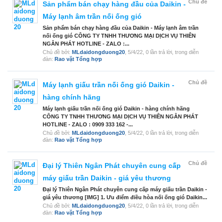
Chủ đề
Sản phẩm bán chạy hàng đầu của Daikin -
Máy lạnh âm trần nối ống gió
Sản phẩm bán chạy hàng đầu của Daikin - Máy lạnh âm trần
nối ống gió CÔNG TY TNHH THƯƠNG MẠI DỊCH VỤ THIÊN
NGÂN PHÁT HOTLINE - ZALO :...
Chủ đề bởi:
MLdaidongduong20
,
5/4/22
, 0 lần trả lời, trong diễn
đàn:
Rao vặt Tổng hợp
Chủ đề
Máy lạnh giấu trần nối ống gió Daikin -
hàng chính hãng
Máy lạnh giấu trần nối ống gió Daikin - hàng chính hãng
CÔNG TY TNHH THƯƠNG MẠI DỊCH VỤ THIÊN NGÂN PHÁT
HOTLINE - ZALO : 0909 333 162 -...
Chủ đề bởi:
MLdaidongduong20
,
5/4/22
, 0 lần trả lời, trong diễn
đàn:
Rao vặt Tổng hợp
Chủ đề
Đại lý Thiên Ngân Phát chuyên cung cấp
máy giấu trần Daikin - giá yêu thương
Đại lý Thiên Ngân Phát chuyên cung cấp máy giấu trần Daikin -
giá yêu thương [IMG] 1. Ưu điểm điều hòa nối ống gió Daikin...
Chủ đề bởi:
MLdaidongduong20
,
5/4/22
, 0 lần trả lời, trong diễn
đàn:
Rao vặt Tổng hợp