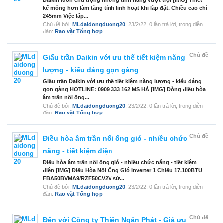
Daikin luôn chú trọng những tính năng vượt trội [IMG] Thiết
kế mỏng hơn làm tăng tính linh hoạt khi lắp đặt. Chiều cao chỉ
245mm Việc lắp...
Chủ đề bởi:
MLdaidongduong20
,
23/2/22
, 0 lần trả lời, trong diễn
đàn:
Rao vặt Tổng hợp
Chủ đề
Giấu trần Daikin với ưu thế tiết kiệm năng
lượng - kiểu dáng gọn gàng
Giấu trần Daikin với ưu thế tiết kiệm năng lượng - kiểu dáng
gọn gàng HOTLINE: 0909 333 162 MS HÀ [IMG] Dòng điều hòa
âm trần nối ống...
Chủ đề bởi:
MLdaidongduong20
,
23/2/22
, 0 lần trả lời, trong diễn
đàn:
Rao vặt Tổng hợp
Chủ đề
Điều hòa âm trần nối ống gió - nhiều chức
năng - tiết kiệm điện
Điều hòa âm trần nối ống gió - nhiều chức năng - tiết kiệm
điện [IMG] Điều Hòa Nối Ống Gió Inverter 1 Chiều 17.100BTU
FBA50BVMA9/RZF50CV2V sử...
Chủ đề bởi:
MLdaidongduong20
,
23/2/22
, 0 lần trả lời, trong diễn
đàn:
Rao vặt Tổng hợp
Chủ đề
Đến với Công ty Thiên Ngân Phát - Giá ưu