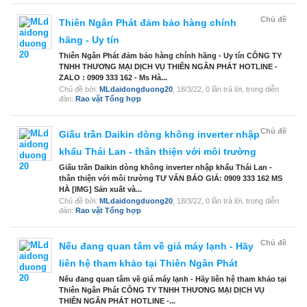
Chủ đề
Thiên Ngân Phát đảm bảo hàng chính
hãng - Uy tín
Thiên Ngân Phát đảm bảo hàng chính hãng - Uy tín CÔNG TY
TNHH THƯƠNG MẠI DỊCH VỤ THIÊN NGÂN PHÁT HOTLINE -
ZALO : 0909 333 162 - Ms Hà...
Chủ đề bởi:
MLdaidongduong20
,
18/3/22
, 0 lần trả lời, trong diễn
đàn:
Rao vặt Tổng hợp
Chủ đề
Giấu trần Daikin dòng không inverter nhập
khẩu Thái Lan - thân thiện với môi trường
Giấu trần Daikin dòng không inverter nhập khẩu Thái Lan -
thân thiện với môi trường TƯ VẤN BÁO GIÁ: 0909 333 162 MS
HÀ [IMG] Sản xuất và...
Chủ đề bởi:
MLdaidongduong20
,
18/3/22
, 0 lần trả lời, trong diễn
đàn:
Rao vặt Tổng hợp
Chủ đề
Nếu đang quan tâm về giá máy lạnh - Hãy
liên hệ tham khảo tại Thiên Ngân Phát
Nếu đang quan tâm về giá máy lạnh - Hãy liên hệ tham khảo tại
Thiên Ngân Phát CÔNG TY TNHH THƯƠNG MẠI DỊCH VỤ
THIÊN NGÂN PHÁT HOTLINE -...