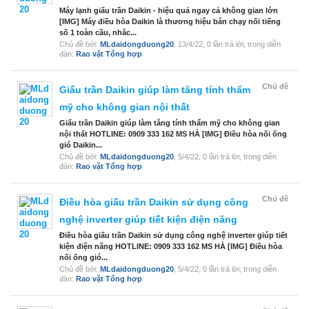
Máy lạnh giấu trần Daikin - hiệu quả ngay cả không gian lớn
[IMG] Máy điều hòa Daikin là thương hiệu bán chạy nối tiếng
số 1 toàn cầu, nhắc...
Chủ đề bởi:
MLdaidongduong20
,
13/4/22
, 0 lần trả lời, trong diễn
đàn:
Rao vặt Tổng hợp
Chủ đề
Giấu trần Daikin giúp làm tăng tính thẩm
mỹ cho không gian nội thất
Giấu trần Daikin giúp làm tăng tính thẩm mỹ cho không gian
nội thất HOTLINE: 0909 333 162 MS HÀ [IMG] Điều hòa nối ống
gió Daikin...
Chủ đề bởi:
MLdaidongduong20
,
5/4/22
, 0 lần trả lời, trong diễn
đàn:
Rao vặt Tổng hợp
Chủ đề
Điều hòa giấu trần Daikin sử dụng công
nghệ inverter giúp tiết kiện điện năng
Điều hòa giấu trần Daikin sử dụng công nghệ inverter giúp tiết
kiện điện năng HOTLINE: 0909 333 162 MS HÀ [IMG] Điều hòa
nối ống gió...
Chủ đề bởi:
MLdaidongduong20
,
5/4/22
, 0 lần trả lời, trong diễn
đàn:
Rao vặt Tổng hợp