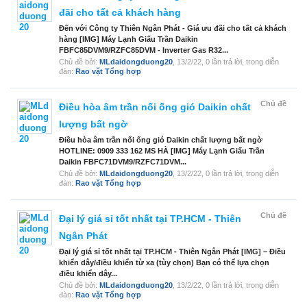
đãi cho tất cả khách hàng
Đến với Công ty Thiên Ngân Phát - Giá ưu đãi cho tất cả khách
hàng [IMG] Máy Lạnh Giấu Trần Daikin
FBFC85DVM9/RZFC85DVM - Inverter Gas R32...
Chủ đề bởi:
MLdaidongduong20
,
13/2/22
, 0 lần trả lời, trong diễn
đàn:
Rao vặt Tổng hợp
Chủ đề
Điều hòa âm trần nối ống gió Daikin chất
lượng bất ngờ
Điều hòa âm trần nối ống gió Daikin chất lượng bất ngờ
HOTLINE: 0909 333 162 MS HÀ [IMG] Máy Lạnh Giấu Trần
Daikin FBFC71DVM9/RZFC71DVM...
Chủ đề bởi:
MLdaidongduong20
,
13/2/22
, 0 lần trả lời, trong diễn
đàn:
Rao vặt Tổng hợp
Chủ đề
Đại lý giá sỉ tốt nhất tại TP.HCM - Thiên
Ngân Phát
Đại lý giá sỉ tốt nhất tại TP.HCM - Thiên Ngân Phát [IMG] – Điều
khiển dây/điều khiển từ xa (tùy chọn) Bạn có thể lựa chọn
điều khiển dây...
Chủ đề bởi:
MLdaidongduong20
,
13/2/22
, 0 lần trả lời, trong diễn
đàn:
Rao vặt Tổng hợp