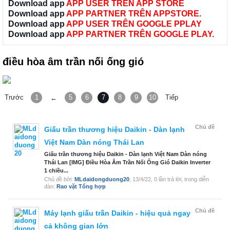
Download app
APP USER TRÊN APP STORE
Download app
APP PARTNER TRÊN APPSTORE.
Download app
APP USER TRÊN GOOGLE PPLAY
Download app
APP PARTNER TRÊN GOOGLE PLAY.
điều hòa âm trần nối ống gió
Trước
1
5
6
7
8
9
10
Tiếp
←
Chủ đề
Giấu trần thương hiệu Daikin - Dàn lạnh
Việt Nam Dàn nóng Thái Lan
Giấu trần thương hiệu Daikin - Dàn lạnh Việt Nam Dàn nóng
Thái Lan [IMG] Điều Hòa Âm Trần Nối Ống Gió Daikin Inverter
1 chiều...
Chủ đề bởi:
MLdaidongduong20
,
13/4/22
, 0 lần trả lời, trong diễn
đàn:
Rao vặt Tổng hợp
Chủ đề
Máy lạnh giấu trần Daikin - hiệu quả ngay
cả không gian lớn