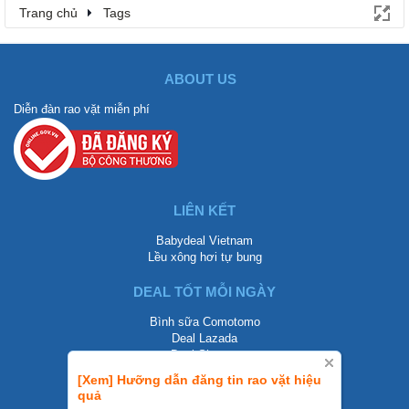
Trang chủ
Tags
ABOUT US
Diễn đàn rao vặt miễn phí
LIÊN KẾT
Babydeal Vietnam
Lều xông hơi tự bung
DEAL TỐT MỖI NGÀY
Bình sữa Comotomo
Deal Lazada
Deal Shopee
[Xem] Hưỡng dẫn đăng tin rao vặt hiệu
LIÊN HỆ
quả