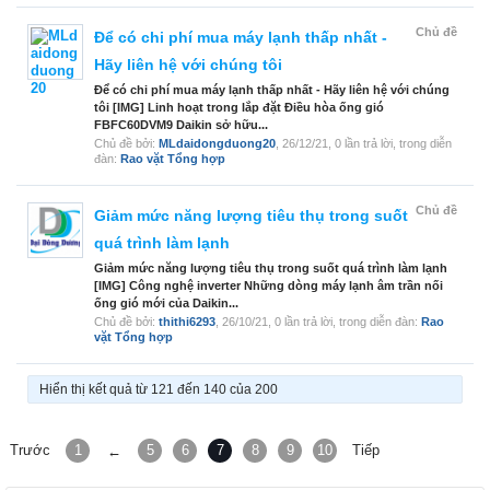
Chủ đề
Để có chi phí mua máy lạnh thấp nhất -
Hãy liên hệ với chúng tôi
Để có chi phí mua máy lạnh thấp nhất - Hãy liên hệ với chúng
tôi [IMG] Linh hoạt trong lắp đặt Điều hòa ống gió
FBFC60DVM9 Daikin sở hữu...
Chủ đề bởi:
MLdaidongduong20
,
26/12/21
, 0 lần trả lời, trong diễn
đàn:
Rao vặt Tổng hợp
Chủ đề
Giảm mức năng lượng tiêu thụ trong suốt
quá trình làm lạnh
Giảm mức năng lượng tiêu thụ trong suốt quá trình làm lạnh
[IMG] Công nghệ inverter Những dòng máy lạnh âm trần nối
ống gió mới của Daikin...
Chủ đề bởi:
thithi6293
,
26/10/21
, 0 lần trả lời, trong diễn đàn:
Rao
vặt Tổng hợp
Hiển thị kết quả từ 121 đến 140 của 200
Trước
1
5
6
7
8
9
10
Tiếp
←