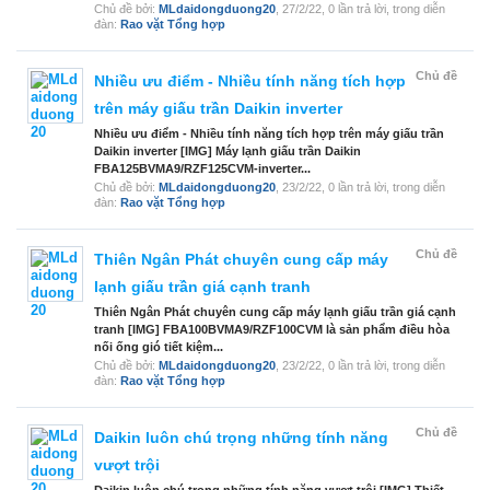
Chủ đề bởi:
MLdaidongduong20
,
27/2/22
, 0 lần trả lời, trong diễn
đàn:
Rao vặt Tổng hợp
Chủ đề
Nhiều ưu điểm - Nhiều tính năng tích hợp
trên máy giấu trần Daikin inverter
Nhiều ưu điểm - Nhiều tính năng tích hợp trên máy giấu trần
Daikin inverter [IMG] Máy lạnh giấu trần Daikin
FBA125BVMA9/RZF125CVM-inverter...
Chủ đề bởi:
MLdaidongduong20
,
23/2/22
, 0 lần trả lời, trong diễn
đàn:
Rao vặt Tổng hợp
Chủ đề
Thiên Ngân Phát chuyên cung cấp máy
lạnh giấu trần giá cạnh tranh
Thiên Ngân Phát chuyên cung cấp máy lạnh giấu trần giá cạnh
tranh [IMG] FBA100BVMA9/RZF100CVM là sản phẩm điều hòa
nối ống gió tiết kiệm...
Chủ đề bởi:
MLdaidongduong20
,
23/2/22
, 0 lần trả lời, trong diễn
đàn:
Rao vặt Tổng hợp
Chủ đề
Daikin luôn chú trọng những tính năng
vượt trội