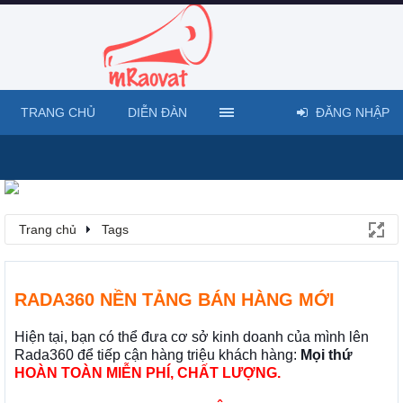
TRANG CHỦ
DIỄN ĐÀN
ĐĂNG NHẬP
Trang chủ
Tags
RADA360 NỀN TẢNG BÁN HÀNG MỚI
Hiện tại, bạn có thể đưa cơ sở kinh doanh của mình lên
Rada360 để tiếp cận hàng triệu khách hàng:
Mọi thứ
HOÀN TOÀN MIỄN PHÍ, CHẤT LƯỢNG.