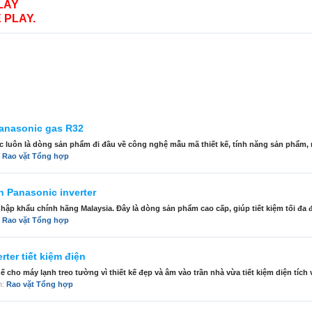
LAY
 PLAY.
Panasonic gas R32
c luôn là dòng sản phẩm đi đầu về công nghệ mẫu mã thiết kế, tính năng sản phẩm, m
:
Rao vặt Tổng hợp
n Panasonic inverter
hập khẩu chính hãng Malaysia. Đây là dòng sản phẩm cao cấp, giúp tiết kiệm tối đa đ
:
Rao vặt Tổng hợp
ter tiết kiệm điện
ho máy lạnh treo tường vì thiết kế đẹp và âm vào trần nhà vừa tiết kiệm diện tích v
àn:
Rao vặt Tổng hợp