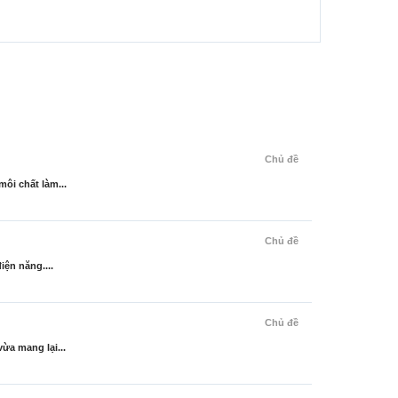
Chủ đề
ôi chất làm...
Chủ đề
iện năng....
Chủ đề
ừa mang lại...