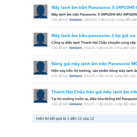
Máy lạnh âm trần Panasonic S-34PU2H5-
Máy lạnh âm trần Panasonic S-34PU2H5-8/U-34PS2H5-8 
Chủ đề bởi:
kimlann
,
10/11/20
, 0 lần trả lời, trong diễn đà
Máy lạnh âm trần panasonic 2 hp giá ưu 
Công ty điện lạnh Thanh Hải Châu chuyên cung cấp M
Chủ đề bởi:
kimlann
,
6/11/20
, 0 lần trả lời, trong diễn đàn
Bảng giá máy lạnh âm trần Panasonic M
Hiện nay trên thị trường, sản phẩm dòng máy lạnh â
Chủ đề bởi:
kimlann
,
5/11/20
, 0 lần trả lời, trong diễn đàn
Thanh Hải Châu báo giá máy lạnh âm trầ
Tại thị trường nước ta, điều hòa không khí Panasoni
Chủ đề bởi:
kimlann
,
5/11/20
, 0 lần trả lời, trong diễn đàn
Hiển thị kết quả từ 1 đến 12 của 12