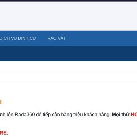
DỊCH VỤ ĐỊNH CƯ
RAO VẶT
I
ình lên Rada360 để tiếp cận hàng triệu khách hàng:
Mọi thứ
HO
RE.