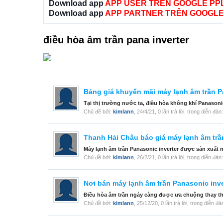
Download app
APP USER TRÊN GOOGLE PP
Download app
APP PARTNER TRÊN GOOGLE
điều hòa âm trần pana inverter
Bảng giá khuyến mãi máy lạnh âm trần 
Tại thị trường nước ta, điều hòa không khí Panasoni
Chủ đề bởi:
kimlann
,
24/4/21
, 0 lần trả lời, trong diễn đàn
Thanh Hải Châu báo giá máy lạnh âm trầ
Máy lạnh âm trần Panasonic inverter được sản xuất n
Chủ đề bởi:
kimlann
,
26/2/21
, 0 lần trả lời, trong diễn đàn
Nơi bán máy lạnh âm trần Panasonic inver
Điều hòa âm trần ngày càng được ưa chuộng thay thế c
Chủ đề bởi:
kimlann
,
25/12/20
, 0 lần trả lời, trong diễn đ