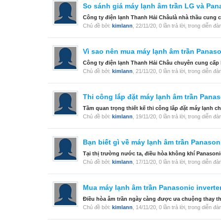
So sánh giá máy lạnh âm trần LG và Pan
Công ty điện lạnh Thanh Hải Châulà nhà thầu cung cấ
Chủ đề bởi:
kimlann
,
22/11/20
, 0 lần trả lời, trong diễn đà
Vì sao nên mua máy lạnh âm trần Panaso
Công ty điện lạnh Thanh Hải Châu chuyên cung cấp M
Chủ đề bởi:
kimlann
,
21/11/20
, 0 lần trả lời, trong diễn đà
Thi công lắp đặt máy lạnh âm trần Pana
Tầm quan trọng thiết kế thi công lắp đặt máy lạnh c
Chủ đề bởi:
kimlann
,
19/11/20
, 0 lần trả lời, trong diễn đà
Bạn biết gì về máy lạnh âm trần Panasoni
Tại thị trường nước ta, điều hòa không khí Panasoni
Chủ đề bởi:
kimlann
,
17/11/20
, 0 lần trả lời, trong diễn đà
Mua máy lạnh âm trần Panasonic inverter
Điều hòa âm trần ngày càng được ưa chuộng thay thế c
Chủ đề bởi:
kimlann
,
14/11/20
, 0 lần trả lời, trong diễn đà