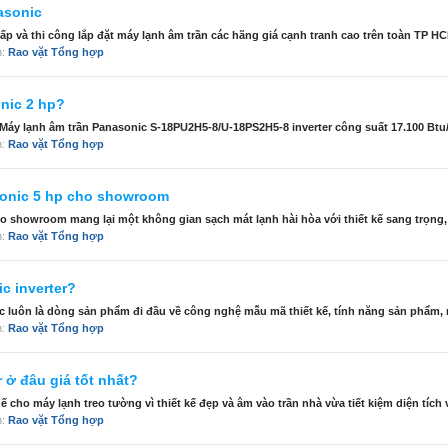
asonic
p và thi công lắp đặt máy lạnh âm trần các hãng giá cạnh tranh cao trên toàn TP H
n:
Rao vặt Tổng hợp
nic 2 hp?
áy lạnh âm trần Panasonic S-18PU2H5-8/U-18PS2H5-8 inverter công suất 17.100 Btu/h
n:
Rao vặt Tổng hợp
sonic 5 hp cho showroom
ho showroom mang lại một không gian sạch mát lạnh hài hòa với thiết kế sang trọng, 
n:
Rao vặt Tổng hợp
c inverter?
c luôn là dòng sản phẩm đi đầu về công nghệ mẫu mã thiết kế, tính năng sản phẩm, m
n:
Rao vặt Tổng hợp
 ở đâu giá tốt nhất?
ho máy lạnh treo tường vì thiết kế đẹp và âm vào trần nhà vừa tiết kiệm diện tích v
n:
Rao vặt Tổng hợp