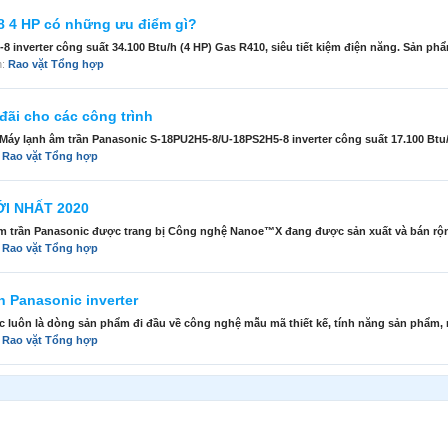
8 4 HP có những ưu điểm gì?
inverter công suất 34.100 Btu/h (4 HP) Gas R410, siêu tiết kiệm điện năng. Sản phẩ
n:
Rao vặt Tổng hợp
đãi cho các công trình
áy lạnh âm trần Panasonic S-18PU2H5-8/U-18PS2H5-8 inverter công suất 17.100 Btu/h
:
Rao vặt Tổng hợp
ỚI NHẤT 2020
m trần Panasonic được trang bị Công nghệ Nanoe™X đang được sản xuất và bán rộng 
:
Rao vặt Tổng hợp
n Panasonic inverter
c luôn là dòng sản phẩm đi đầu về công nghệ mẫu mã thiết kế, tính năng sản phẩm, m
:
Rao vặt Tổng hợp