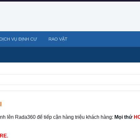
DỊCH VỤ ĐỊNH CƯ
RAO VẶT
I
ình lên Rada360 để tiếp cận hàng triệu khách hàng:
Mọi thứ
HO
RE.