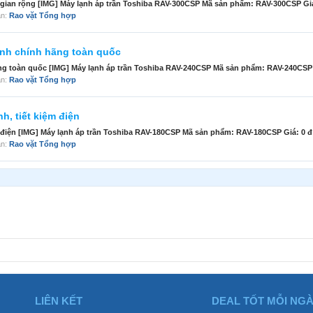
 gian rộng [IMG] Máy lạnh áp trần Toshiba RAV-300CSP Mã sản phẩm: RAV-300CSP Giá:
àn:
Rao vặt Tổng hợp
hành chính hãng toàn quốc
ãng toàn quốc [IMG] Máy lạnh áp trần Toshiba RAV-240CSP Mã sản phẩm: RAV-240CSP G
àn:
Rao vặt Tổng hợp
h, tiết kiệm điện
 điện [IMG] Máy lạnh áp trần Toshiba RAV-180CSP Mã sản phẩm: RAV-180CSP Giá: 0 đ 1
àn:
Rao vặt Tổng hợp
LIÊN KẾT
DEAL TỐT MỖI NG