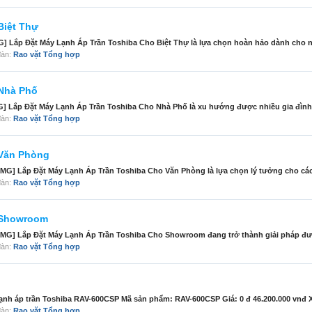
Biệt Thự
G] Lắp Đặt Máy Lạnh Áp Trần Toshiba Cho Biệt Thự là lựa chọn hoàn hảo dành cho 
 đàn:
Rao vặt Tổng hợp
 Nhà Phố
] Lắp Đặt Máy Lạnh Áp Trần Toshiba Cho Nhà Phố là xu hướng được nhiều gia đình 
 đàn:
Rao vặt Tổng hợp
 Văn Phòng
MG] Lắp Đặt Máy Lạnh Áp Trần Toshiba Cho Văn Phòng là lựa chọn lý tưởng cho cá
 đàn:
Rao vặt Tổng hợp
 Showroom
MG] Lắp Đặt Máy Lạnh Áp Trần Toshiba Cho Showroom đang trở thành giải pháp đư
 đàn:
Rao vặt Tổng hợp
g
lạnh áp trần Toshiba RAV-600CSP Mã sản phẩm: RAV-600CSP Giá: 0 đ 46.200.000 vnđ Xu
 đàn:
Rao vặt Tổng hợp