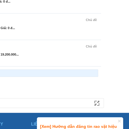
 0 đ...
Chủ đề
iá: 0 đ...
Chủ đề
9.200.000...
ÀY
LIÊN HỆ
[Xem] Hưỡng dẫn đăng tin rao vặt hiệu