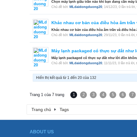
Chọn máy lạnh giấu trần nào khi bạn đang cần máy lạ
Chủ đề bởi:
MLdaidongduong20
,
14/12/23
, 0 lần trả lời
Khác nhau cơ bản của điều hòa âm trần 
Khác nhau cơ bản của điều hòa âm trần và điều hòa â
Chủ đề bởi:
MLdaidongduong20
,
29/11/23
, 0 lần trả lời
Máy lạnh packaged có thực sự đắt như 
Máy lạnh packaged có thực sự đắt như lời đồn không?
Chủ đề bởi:
MLdaidongduong20
,
11/11/23
, 0 lần trả lời
Hiển thị kết quả từ 1 đến 20 của 132
Trang 1 của 7 trang
1
2
3
4
5
6
7
Trang chủ
Tags
ABOUT US