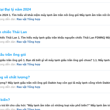
tại Đại lý năm 2024
ăm 2024 1. Tìm hiểu về khái niệm máy lạnh âm trần nối ống gió Máy lạnh âm trần nối ốn
 trong diễn đàn:
Rao vặt Tổng hợp
n chiếc Thái Lan
hiếc Thái Lan 1. Tìm hiểu máy lạnh giấu trần khẩu nguyên chiếc Thái Lan FDMNQ Máy 
 trong diễn đàn:
Rao vặt Tổng hợp
iấu trần ống gió
iấu trần ống gió 1. Bạn đã biết gì về máy lạnh giấu trần ống gió chưa? 1.1. Máy lạnh 
 trong diễn đàn:
Rao vặt Tổng hợp
ếng về chất lượng?
ượng? Máy lạnh giấu trần nối ống gió Daikin hay còn gọi là máy lạnh công trình Daikin 
 trong diễn đàn:
Rao vặt Tổng hợp
 biến?
trả lời cho câu hỏi: "Máy lạnh âm trần có những loại nào phổ biến?" Máy lạnh âm trần
 trong diễn đàn:
Rao vặt Tổng hợp