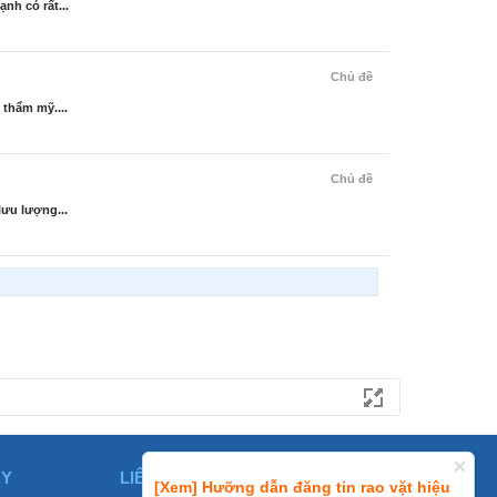
nh có rất...
Chủ đề
 thẩm mỹ....
Chủ đề
lưu lượng...
ÀY
LIÊN HỆ
[Xem] Hưỡng dẫn đăng tin rao vặt hiệu