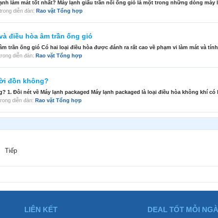
nh làm mát tốt nhất? Máy lạnh giấu trần nối ống gió là một trong những dòng máy lạ
, trong diễn đàn:
Rao vặt Tổng hợp
và điều hòa âm trần ống gió
m trần ống gió Có hai loại điều hòa được đánh ra rất cao về phạm vi làm mát và tính
, trong diễn đàn:
Rao vặt Tổng hợp
lời đồn không?
 1. Đôi nét về Máy lạnh packaged Máy lạnh packaged là loại điều hòa không khí có 
, trong diễn đàn:
Rao vặt Tổng hợp
Tiếp
LIÊN KẾT
DEAL TỐT MỖI NG