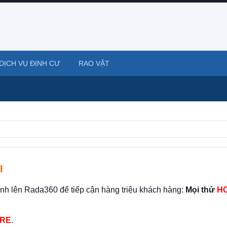
DỊCH VỤ ĐỊNH CƯ
RAO VẶT
I
ình lên Rada360 để tiếp cận hàng triệu khách hàng:
Mọi thứ
HO
RE.