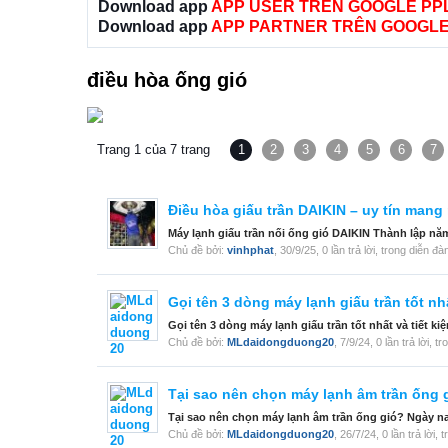
Download app
APP USER TRÊN GOOGLE PP
Download app
APP PARTNER TRÊN GOOGLE
điều hòa ống gió
Trang 1 của 7 trang
1
2
3
4
5
6
7
Điều hòa giấu trần DAIKIN – uy tín mang
Máy lạnh giấu trần nối ống gió DAIKIN Thành lập năm
Chủ đề bởi:
vinhphat
,
30/9/25
, 0 lần trả lời, trong diễn đà
Gọi tên 3 dòng máy lạnh giấu trần tốt nhấ
Gọi tên 3 dòng máy lạnh giấu trần tốt nhất và tiết kiệ
Chủ đề bởi:
MLdaidongduong20
,
7/9/24
, 0 lần trả lời, 
Tại sao nên chọn máy lạnh âm trần ống 
Tại sao nên chọn máy lạnh âm trần ống gió? Ngày nay
Chủ đề bởi:
MLdaidongduong20
,
26/7/24
, 0 lần trả lời,