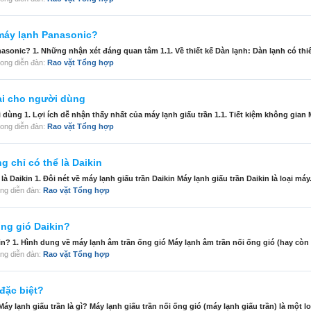
 máy lạnh Panasonic?
sonic? 1. Những nhận xét đáng quan tâm 1.1. Về thiết kế Dàn lạnh: Dàn lạnh có thiế
 trong diễn đàn:
Rao vặt Tổng hợp
lại cho người dùng
dùng 1. Lợi ích dễ nhận thấy nhất của máy lạnh giấu trần 1.1. Tiết kiệm không gian M
 trong diễn đàn:
Rao vặt Tổng hợp
g chỉ có thể là Daikin
là Daikin 1. Đôi nét về máy lạnh giấu trần Daikin Máy lạnh giấu trần Daikin là loại máy.
trong diễn đàn:
Rao vặt Tổng hợp
ống gió Daikin?
n? 1. Hình dung về máy lạnh âm trần ống gió Máy lạnh âm trần nối ống gió (hay còn g
trong diễn đàn:
Rao vặt Tổng hợp
đặc biệt?
áy lạnh giấu trần là gì? Máy lạnh giấu trần nối ống gió (máy lạnh giấu trần) là một loạ