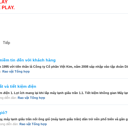
LAY
 PLAY.
Tiếp
 niềm tin đến với khách hàng
 1995 với tiền thân là Công ty Cổ phần Việt Kim, năm 2008 sáp nhập vào tập đoàn DA
n:
Rao vặt Tổng hợp
t và tiết kiệm điện
m điện 1. Lợi ích mang lại khi lắp máy lạnh giấu trần 1.1. Tiết kiệm không gian Máy lạn
trong diễn đàn:
Rao vặt Tổng hợp
gió?
, máy lạnh giấu trần nối ống gió (máy lạnh giấu trần) dần trở nên phổ biến và gần gũ
 trong diễn đàn:
Rao vặt Tổng hợp