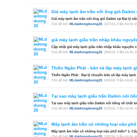
Giá máy lạnh âm trần nối ống gió Daikin 
Giá máy lạnh âm trần nối ống gió Daikin tại Đại lý n
Chủ đề bởi:
MLdaidongduong20
,
10/7/24
, 0 lần trả lời,
giá máy lạnh giấu trần nhập khẩu nguyê
Cập nhật giá máy lạnh giấu trần nhập khẩu nguyên c
Chủ đề bởi:
MLdaidongduong20
,
24/6/24
, 0 lần trả lời,
Thiên Ngân Phát - bán và lắp máy lạnh g
Thiên Ngân Phát - Đại lý chuyên bán và lắp máy lạnh g
Chủ đề bởi:
MLdaidongduong20
,
24/5/24
, 0 lần trả lời,
Tại sao máy lạnh giấu trần Daikin nổi ti
Tại sao máy lạnh giấu trần Daikin nổi tiếng về chất l
Chủ đề bởi:
MLdaidongduong20
,
21/5/24
, 0 lần trả lời,
Máy lạnh âm trần có những loại nào phổ
Máy lạnh âm trần có những loại nào phổ biến? 1. Câu 
Chủ đề bởi:
MLdaidongduong20
,
18/5/24
, 0 lần trả lời,