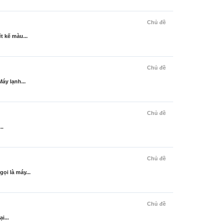
Chủ đề
t kế màu...
Chủ đề
áy lạnh...
Chủ đề
..
Chủ đề
ọi là máy...
Chủ đề
i...