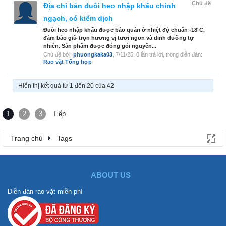
Chủ đề
Địa chỉ bán đuôi heo nhập khẩu chính
ngạch, có kiểm dịch
Đuôi heo nhập khẩu được bảo quản ở nhiệt độ chuẩn -18°C,
đảm bảo giữ trọn hương vị tươi ngon và dinh dưỡng tự
nhiên. Sản phẩm được đóng gói nguyên...
Chủ đề bởi:
phuongkaka03
,
7/11/25
, 0 lần trả lời, trong diễn đàn:
Rao vặt Tổng hợp
Hiển thị kết quả từ 1 đến 20 của 42
1
2
3
Tiếp
Trang chủ
Tags
ABOUT US
Diễn đàn rao vặt miễn phí