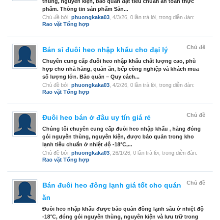
thùng, nguyên kiện, bảo quản đạt tiêu chuẩn an toàn thực
phẩm. Thông tin sản phẩm Sản...
Chủ đề bởi:
phuongkaka03
,
4/3/26
, 0 lần trả lời, trong diễn đàn:
Rao vặt Tổng hợp
Chủ đề
Bán sỉ đuôi heo nhập khẩu cho đại lý
Chuyên cung cấp đuôi heo nhập khẩu chất lượng cao, phù
hợp cho nhà hàng, quán ăn, bếp công nghiệp và khách mua
số lượng lớn. Bảo quản – Quy cách...
Chủ đề bởi:
phuongkaka03
,
4/2/26
, 0 lần trả lời, trong diễn đàn:
Rao vặt Tổng hợp
Chủ đề
Đuôi heo bán ở đâu uy tín giá rẻ
Chúng tôi chuyên cung cấp đuôi heo nhập khẩu , hàng đóng
gói nguyên thùng, nguyên kiện, được bảo quản trong kho
lạnh tiêu chuẩn ở nhiệt độ -18°C,...
Chủ đề bởi:
phuongkaka03
,
26/1/26
, 0 lần trả lời, trong diễn đàn:
Rao vặt Tổng hợp
Chủ đề
Bán đuôi heo đông lạnh giá tốt cho quán
ăn
Đuôi heo nhập khẩu được bảo quản đông lạnh sâu ở nhiệt độ
-18°C, đóng gói nguyên thùng, nguyên kiện và lưu trữ trong