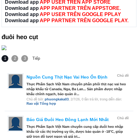
Download app
APP USER TRÊN APP STORE
Download app
APP PARTNER TRÊN APPSTORE.
Download app
APP USER TRÊN GOOGLE PPLAY
Download app
APP PARTNER TRÊN GOOGLE PLAY.
đuôi heo cụt
1
2
3
Tiếp
Chủ đề
Nguồn Cung Thịt Nạc Vai Heo Ổn Định
Thực Phẩm Sạch Việt Nam chuyên phân phối thịt nạc vai heo
nhập khẩu từ Canada, Nga, Ba Lan... Sản phẩm được nhập
khẩu chính ngạch, bảo quản ở...
Chủ đề bởi:
phuongkaka03
,
2/7/26
, 0 lần trả lời, trong diễn đàn:
Rao vặt Tổng hợp
Chủ đề
Báo Giá Đuôi Heo Đông Lạnh Mới Nhất
Thực Phẩm Sạch Việt Nam chuyên cung cấp đuôi heo nhập
khẩu từ các thị trường uy tín, được bảo quản ở -18°C, giúp
giữ trọn độ tươi ngon và giá trị...