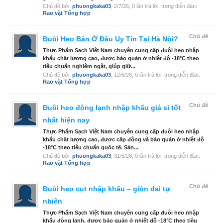
Chủ đề bởi:
phuongkaka03
,
2/7/26
, 0 lần trả lời, trong diễn đàn:
Rao vặt Tổng hợp
Chủ đề
Đuôi Heo Bán Ở Đâu Uy Tín Tại Hà Nội?
Thực Phẩm Sạch Việt Nam chuyên cung cấp đuôi heo nhập
khẩu chất lượng cao, được bảo quản ở nhiệt độ -18°C theo
tiêu chuẩn nghiêm ngặt, giúp giữ...
Chủ đề bởi:
phuongkaka03
,
12/6/26
, 0 lần trả lời, trong diễn đàn:
Rao vặt Tổng hợp
Chủ đề
Đuôi heo đông lạnh nhập khẩu giá sỉ tốt
nhất hiện nay
Thực Phẩm Sạch Việt Nam chuyên cung cấp đuôi heo nhập
khẩu chất lượng cao, được cấp đông và bảo quản ở nhiệt độ
-18°C theo tiêu chuẩn quốc tế. Sản...
Chủ đề bởi:
phuongkaka03
,
31/5/26
, 0 lần trả lời, trong diễn đàn:
Rao vặt Tổng hợp
Chủ đề
Đuôi heo cụt nhập khẩu – giòn dai tự
nhiên
Thực Phẩm Sạch Việt Nam chuyên cung cấp đuôi heo nhập
khẩu đông lạnh, được bảo quản ở nhiệt độ -18°C theo tiêu