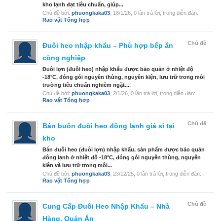
kho lạnh đạt tiêu chuẩn, giúp...
Chủ đề bởi:
phuongkaka03
,
18/1/26
, 0 lần trả lời, trong diễn đàn:
Rao vặt Tổng hợp
Chủ đề
Đuôi heo nhập khẩu – Phù hợp bếp ăn
công nghiệp
Đuôi lợn (đuôi heo) nhập khẩu được bảo quản ở nhiệt độ
-18°C, đóng gói nguyên thùng, nguyên kiện, lưu trữ trong môi
trường tiêu chuẩn nghiêm ngặt....
Chủ đề bởi:
phuongkaka03
,
2/1/26
, 0 lần trả lời, trong diễn đàn:
Rao vặt Tổng hợp
Chủ đề
Bán buôn đuôi heo đông lạnh giá sỉ tại
kho
Bán đuôi heo (đuôi lợn) nhập khẩu, sản phẩm được bảo quản
đông lạnh ở nhiệt độ -18°C, đóng gói nguyên thùng, nguyên
kiện và lưu trữ trong môi...
Chủ đề bởi:
phuongkaka03
,
23/12/25
, 0 lần trả lời, trong diễn đàn:
Rao vặt Tổng hợp
Chủ đề
Cung Cấp Đuôi Heo Nhập Khẩu – Nhà
Hàng, Quán Ăn