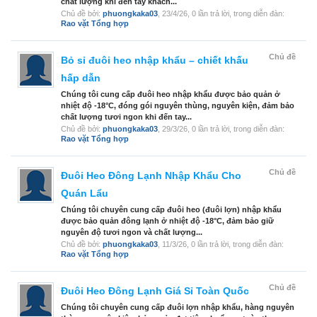
chất lượng khi đến tay khách...
Chủ đề bởi:
phuongkaka03
,
23/4/26
, 0 lần trả lời, trong diễn đàn:
Rao vặt Tổng hợp
Chủ đề
Bỏ sỉ đuôi heo nhập khẩu – chiết khấu
hấp dẫn
Chúng tôi cung cấp đuôi heo nhập khẩu được bảo quản ở
nhiệt độ -18°C, đóng gói nguyên thùng, nguyên kiện, đảm bảo
chất lượng tươi ngon khi đến tay...
Chủ đề bởi:
phuongkaka03
,
29/3/26
, 0 lần trả lời, trong diễn đàn:
Rao vặt Tổng hợp
Chủ đề
Đuôi Heo Đông Lạnh Nhập Khẩu Cho
Quán Lẩu
Chúng tôi chuyên cung cấp đuôi heo (đuôi lợn) nhập khẩu
được bảo quản đông lạnh ở nhiệt độ -18°C, đảm bảo giữ
nguyên độ tươi ngon và chất lượng...
Chủ đề bởi:
phuongkaka03
,
11/3/26
, 0 lần trả lời, trong diễn đàn:
Rao vặt Tổng hợp
Chủ đề
Đuôi Heo Đông Lạnh Giá Sỉ Toàn Quốc
Chúng tôi chuyên cung cấp đuôi lợn nhập khẩu, hàng nguyên