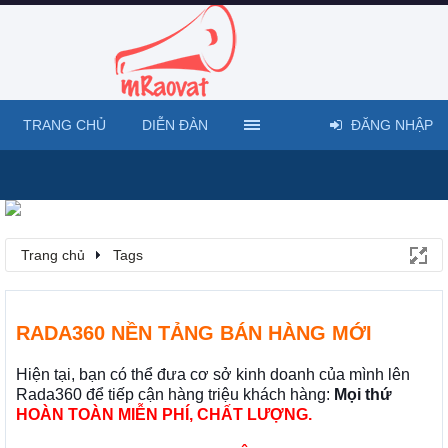
TRANG CHỦ
DIỄN ĐÀN
ĐĂNG NHẬP
Trang chủ
Tags
RADA360 NỀN TẢNG BÁN HÀNG MỚI
Hiện tại, bạn có thể đưa cơ sở kinh doanh của mình lên
Rada360 để tiếp cận hàng triệu khách hàng:
Mọi thứ
HOÀN TOÀN MIỄN PHÍ, CHẤT LƯỢNG.