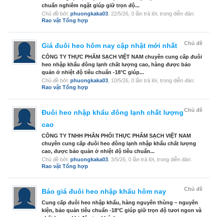
chuẩn nghiêm ngặt giúp giữ trọn độ...
Chủ đề bởi:
phuongkaka03
,
22/5/26
, 0 lần trả lời, trong diễn đàn:
Rao vặt Tổng hợp
Chủ đề
Giá đuôi heo hôm nay cập nhật mới nhất
CÔNG TY THỰC PHẨM SẠCH VIỆT NAM chuyên cung cấp đuôi
heo nhập khẩu đông lạnh chất lượng cao, hàng được bảo
quản ở nhiệt độ tiêu chuẩn -18°C giúp...
Chủ đề bởi:
phuongkaka03
,
10/5/26
, 0 lần trả lời, trong diễn đàn:
Rao vặt Tổng hợp
Chủ đề
Đuôi heo nhập khẩu đông lạnh chất lượng
cao
CÔNG TY TNHH PHÂN PHỐI THỰC PHẨM SẠCH VIỆT NAM
chuyên cung cấp đuôi heo đông lạnh nhập khẩu chất lượng
cao, được bảo quản ở nhiệt độ tiêu chuẩn...
Chủ đề bởi:
phuongkaka03
,
3/5/26
, 0 lần trả lời, trong diễn đàn:
Rao vặt Tổng hợp
Chủ đề
Báo giá đuôi heo nhập khẩu hôm nay
Cung cấp đuôi heo nhập khẩu, hàng nguyên thùng – nguyên
kiện, bảo quản tiêu chuẩn -18°C giúp giữ trọn độ tươi ngon và