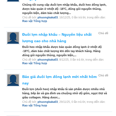
Chúng tôi cung cấp đuôi lợn nhập khẩu, đuôi heo đông lạnh,
được bảo quản ở nhiệt độ -18°C, đóng gói nguyên thùng,
nguyên kiện, đảm bảo chất lượng...
Chủ đề bởi:
phuongkaka03
,
16/12/25
, 0 lần trả lời, trong diễn đàn:
Rao vặt Tổng hợp
Chủ đề
Đuôi lợn nhập khẩu – Nguyên liệu chất
lượng cao cho nhà hàng
Đuôi heo nhập khẩu được bảo quản đông lạnh ở nhiệt độ
-18°C, đảm bảo chất lượng khi đến tay khách hàng. Hàng
đóng gói nguyên thùng, nguyên kiện,...
Chủ đề bởi:
phuongkaka03
,
8/12/25
, 0 lần trả lời, trong diễn đàn:
Rao vặt Tổng hợp
Chủ đề
Báo giá đuôi lợn đông lạnh mới nhất hôm
nay
Đuôi lợn (đuôi heo) nhập khẩu là sản phẩm được nhiều nhà
hàng, bếp ăn và gia đình ưa chuộng nhờ độ giòn, ngọt thịt và
giàu collagen. Hàng được...
Chủ đề bởi:
phuongkaka03
,
29/11/25
, 0 lần trả lời, trong diễn đàn:
Rao vặt Tổng hợp