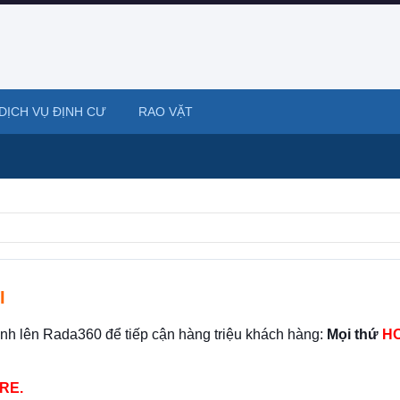
DỊCH VỤ ĐỊNH CƯ
RAO VẶT
I
ình lên Rada360 để tiếp cận hàng triệu khách hàng:
Mọi thứ
HO
RE.