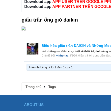
Download app
APP USER TRÊN GOOGLE PP
Download app
APP PARTNER TRÊN GOOGLE
giấu trần ống gió daikin
Điều hòa giấu trần DAIKIN và Những M
Với những ưu điểm vượt trội về thiết kế, tính năng v
Chủ đề bởi:
vinhphat
,
3/3/26
, 0 lần trả lời, trong diễn đàn
Hiển thị kết quả từ 1 đến 1 của 1
Trang chủ
Tags
ABOUT US