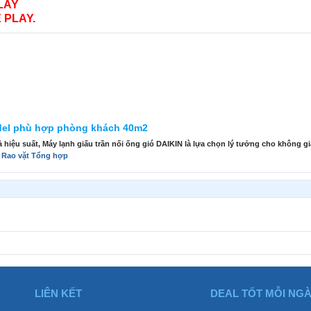
LAY
 PLAY.
odel phù hợp phòng khách 40m2
à hiệu suất, Máy lạnh giấu trần nối ống gió DAIKIN là lựa chọn lý tưởng cho không g
:
Rao vặt Tổng hợp
LIÊN KẾT
DEAL TỐT MỖI NG