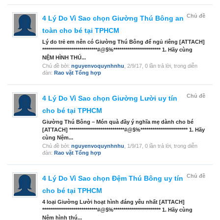
Chủ đề
4 Lý Do Vì Sao chọn Giường Thú Bông an
toàn cho bé tại TPHCM
Lý do trẻ em nên có Giường Thú Bông để ngủ riêng [ATTACH]
****************************#@$%************************ 1. Hãy cùng
NỆM HÌNH THÚ...
Chủ đề bởi:
nguyenvoquynhnhu
,
2/9/17
, 0 lần trả lời, trong diễn
đàn:
Rao vặt Tổng hợp
Chủ đề
4 Lý Do Vì Sao chọn Giường Lười uy tín
cho bé tại TPHCM
Giường Thú Bông – Món quà đầy ý nghĩa mẹ dành cho bé
[ATTACH] ****************************#@$%************************ 1. Hãy
cùng Nệm...
Chủ đề bởi:
nguyenvoquynhnhu
,
1/9/17
, 0 lần trả lời, trong diễn
đàn:
Rao vặt Tổng hợp
Chủ đề
4 Lý Do Vì Sao chọn Đệm Thú Bông uy tín
cho bé tại TPHCM
4 loại Giường Lười hoạt hình đáng yêu nhất [ATTACH]
****************************#@$%************************ 1. Hãy cùng
Nệm hình thú...