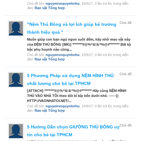
Chủ đề bởi:
nguyenvoquynhnhu
,
16/9/17
, 0 lần trả lời, trong diễn
đàn:
Rao vặt Tổng hợp
Chủ đề
"Nệm Thú Bông và lợi Ích giúp bé trưởng
thành hiệu quả "
Muốn giúp con bạn ngủ ngon suốt đêm, hãy nhớ mẹo vặt này
của ĐỆM THÚ BÔNG [IMG] ********#@%^&!&^%@#******** Bất kỳ
bậc phụ huynh nào cũng...
Chủ đề bởi:
nguyenvoquynhnhu
,
15/9/17
, 0 lần trả lời, trong diễn
đàn:
Rao vặt Tổng hợp
Chủ đề
5 Phương Pháp sử dụng NỆM HÌNH THÚ
chất lượng cho bé tại TPHCM
[ATTACH] ********#@%^&!&^%@#******** Hãy cùng NỆM HÌNH
THÚ VÀO NHÀ TÔI theo dõi bí kíp bên dưới nhé. ------[|
HTTP://VAONHATOI.NET/...
Chủ đề bởi:
nguyenvoquynhnhu
,
14/9/17
, 0 lần trả lời, trong diễn
đàn:
Rao vặt Tổng hợp
Chủ đề
5 Hướng Dẫn chọn GIƯỜNG THÚ BÔNG uy
tín cho bé tại TPHCM