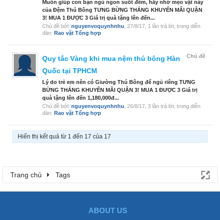
Muốn giúp con bạn ngủ ngon suốt đêm, hãy nhớ mẹo vặt này
của Đệm Thú Bông TƯNG BỪNG THÁNG KHUYẾN MÃI QUẬN
3! MUA 1 ĐƯỢC 3 Giá trị quà tặng lên đến...
Chủ đề bởi:
nguyenvoquynhnhu
,
27/8/17
, 1 lần trả lời, trong diễn
đàn:
Rao vặt Tổng hợp
Chủ đề
Quy tắc Vàng khi mua nệm thú bông Hàn
Quốc tại TPHCM
Lý do trẻ em nên có Giường Thú Bông để ngủ riêng TƯNG
BỪNG THÁNG KHUYẾN MÃI QUẬN 3! MUA 1 ĐƯỢC 3 Giá trị
quà tặng lên đến 1,180,000đ...
Chủ đề bởi:
nguyenvoquynhnhu
,
26/8/17
, 3 lần trả lời, trong diễn
đàn:
Rao vặt Tổng hợp
Hiển thị kết quả từ 1 đến 17 của 17
Trang chủ
Tags
ABOUT US