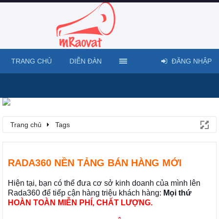
TRANG CHỦ
DIỄN ĐÀN
ĐĂNG NHẬP
Trang chủ
Tags
RADA360 NỀN TẢNG BÁN HÀNG MỚI
Hiện tại, bạn có thể đưa cơ sở kinh doanh của mình lên
Rada360 để tiếp cận hàng triệu khách hàng:
Mọi thứ
HOÀN TOÀN MIỄN PHÍ, CHẤT LƯỢNG.