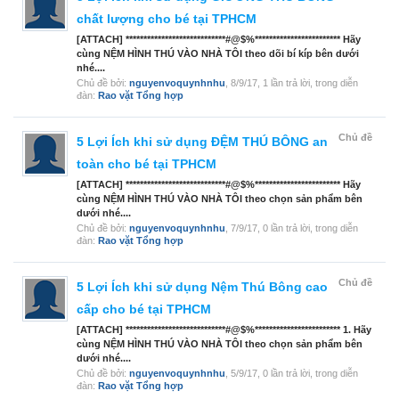
chất lượng cho bé tại TPHCM
[ATTACH] ****************************#@$%************************ Hãy
cùng NỆM HÌNH THÚ VÀO NHÀ TÔI theo dõi bí kíp bên dưới
nhé....
Chủ đề bởi:
nguyenvoquynhnhu
,
8/9/17
, 1 lần trả lời, trong diễn
đàn:
Rao vặt Tổng hợp
Chủ đề
5 Lợi Ích khi sử dụng ĐỆM THÚ BÔNG an
toàn cho bé tại TPHCM
[ATTACH] ****************************#@$%************************ Hãy
cùng NỆM HÌNH THÚ VÀO NHÀ TÔI theo chọn sản phẩm bên
dưới nhé....
Chủ đề bởi:
nguyenvoquynhnhu
,
7/9/17
, 0 lần trả lời, trong diễn
đàn:
Rao vặt Tổng hợp
Chủ đề
5 Lợi Ích khi sử dụng Nệm Thú Bông cao
cấp cho bé tại TPHCM
[ATTACH] ****************************#@$%************************ 1. Hãy
cùng NỆM HÌNH THÚ VÀO NHÀ TÔI theo chọn sản phẩm bên
dưới nhé....
Chủ đề bởi:
nguyenvoquynhnhu
,
5/9/17
, 0 lần trả lời, trong diễn
đàn:
Rao vặt Tổng hợp