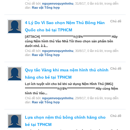
Chủ đề bởi:
nguyenvoquynhnhu
,
31/8/17
, 0 lần trả lời, trong diễn
đàn:
Rao vặt Tổng hợp
Chủ đề
4 Lý Do Vì Sao chọn Nệm Thú Bông Hàn
Quốc cho bé tại TPHCM
[ATTACH] ****************************#@$%************************ Hãy
cùng Nệm hình thú Vào Nhà Tôi theo chọn sản phẩm bên
dưới nhé. à à...
Chủ đề bởi:
nguyenvoquynhnhu
,
30/8/17
, 0 lần trả lời, trong diễn
đàn:
Rao vặt Tổng hợp
Chủ đề
Quy tắc Vàng khi mua nệm hình thú chính
hãng cho bé tại TPHCM
Lợi ích tuyệt vời cho bé khi sử dụng Nệm Hình Thú [IMG]
****************************#@$%************************ Hãy cùng Nệm
hình thú Vào...
Chủ đề bởi:
nguyenvoquynhnhu
,
29/8/17
, 0 lần trả lời, trong diễn
đàn:
Rao vặt Tổng hợp
Chủ đề
Lựa chọn nệm thú bông chính hãng cho
bé tại TPHCM