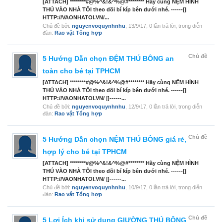
[ATTACH] ********#@%^&!&^%@#******** Hãy cùng NỆM HÌNH
THÚ VÀO NHÀ TÔI theo dõi bí kíp bên dưới nhé. ------[|
HTTP://VAONHATOI.VN/...
Chủ đề bởi:
nguyenvoquynhnhu
,
13/9/17
, 0 lần trả lời, trong diễn
đàn:
Rao vặt Tổng hợp
Chủ đề
5 Hướng Dẫn chọn ĐỆM THÚ BÔNG an
toàn cho bé tại TPHCM
[ATTACH] ********#@%^&!&^%@#******** Hãy cùng NỆM HÌNH
THÚ VÀO NHÀ TÔI theo dõi bí kíp bên dưới nhé. ------[|
HTTP://VAONHATOI.VN/ |]------...
Chủ đề bởi:
nguyenvoquynhnhu
,
12/9/17
, 0 lần trả lời, trong diễn
đàn:
Rao vặt Tổng hợp
Chủ đề
5 Hướng Dẫn chọn NỆM THÚ BÔNG giá rẻ,
hợp lý cho bé tại TPHCM
[ATTACH] ********#@%^&!&^%@#******** Hãy cùng NỆM HÌNH
THÚ VÀO NHÀ TÔI theo dõi bí kíp bên dưới nhé. ------[|
HTTP://VAONHATOI.VN/ |]------...
Chủ đề bởi:
nguyenvoquynhnhu
,
10/9/17
, 0 lần trả lời, trong diễn
đàn:
Rao vặt Tổng hợp
Chủ đề
5 Lợi Ích khi sử dụng GIƯỜNG THÚ BÔNG