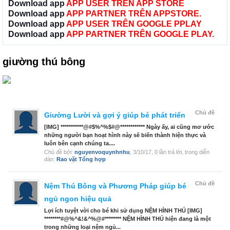
Download app
APP USER TRÊN APP STORE
Download app
APP PARTNER TRÊN APPSTORE.
Download app
APP USER TRÊN GOOGLE PPLAY
Download app
APP PARTNER TRÊN GOOGLE PLAY.
giường thú bông
Chủ đề
Giường Lười và gợi ý giúp bé phát triển
[IMG] ***********@#$%^%$#@************ Ngày ấy, ai cũng mơ ước
những người bạn hoạt hình này sẽ biến thành hiện thực và
luôn bên cạnh chúng ta....
Chủ đề bởi:
nguyenvoquynhnhu
,
3/10/17
, 0 lần trả lời, trong diễn
đàn:
Rao vặt Tổng hợp
Chủ đề
Nệm Thú Bông và Phương Pháp giúp bé
ngủ ngon hiệu quả
Lợi ích tuyệt vời cho bé khi sử dụng NỆM HÌNH THÚ [IMG]
********#@%^&!&^%@#******** NỆM HÌNH THÚ hiện đang là một
trong những loại nệm ngủ...