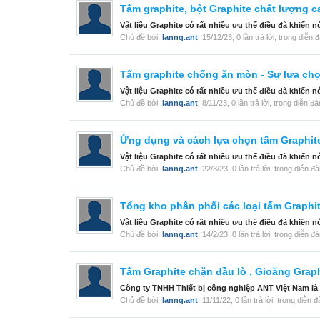
Tấm graphite, bột Graphite chất lượng c
Vật liệu Graphite có rất nhiều ưu thế điều đã khiến
Chủ đề bởi:
lannq.ant
,
15/12/23
, 0 lần trả lời, trong diễn 
Tấm graphite chống ăn mòn - Sự lựa chọ
Vật liệu Graphite có rất nhiều ưu thế điều đã khiến
Chủ đề bởi:
lannq.ant
,
8/11/23
, 0 lần trả lời, trong diễn đ
Ứng dụng và cách lựa chọn tấm Graphite
Vật liệu Graphite có rất nhiều ưu thế điều đã khiến
Chủ đề bởi:
lannq.ant
,
22/3/23
, 0 lần trả lời, trong diễn đ
Tổng kho phân phối các loại tấm Graphit
Vật liệu Graphite có rất nhiều ưu thế điều đã khiến
Chủ đề bởi:
lannq.ant
,
14/2/23
, 0 lần trả lời, trong diễn đ
Tấm Graphite chặn đầu lò , Gioăng Graphi
Công ty TNHH Thiết bị công nghiệp ANT Việt Nam là
Chủ đề bởi:
lannq.ant
,
11/11/22
, 0 lần trả lời, trong diễn 