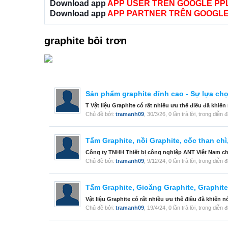
Download app
APP USER TRÊN GOOGLE PP
Download app
APP PARTNER TRÊN GOOGLE
graphite bôi trơn
Sản phẩm graphite đỉnh cao - Sự lựa ch
T Vật liệu Graphite có rất nhiều ưu thế điều đã khi
Chủ đề bởi:
tramanh09
,
30/3/26
, 0 lần trả lời, trong diễn 
Tấm Graphite, nồi Graphite, cốc than chì,
Công ty TNHH Thiết bị công nghiệp ANT Việt Nam chuyê
Chủ đề bởi:
tramanh09
,
9/12/24
, 0 lần trả lời, trong diễn 
Tấm Graphite, Gioăng Graphite, Graphite 
Vật liệu Graphite có rất nhiều ưu thế điều đã khiến
Chủ đề bởi:
tramanh09
,
19/4/24
, 0 lần trả lời, trong diễn 