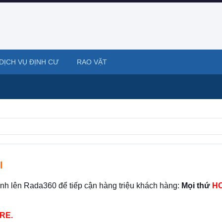
DỊCH VỤ ĐỊNH CƯ
RAO VẶT
I
ình lên Rada360 để tiếp cận hàng triệu khách hàng:
Mọi thứ
HO
RE.