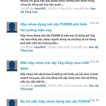
không chỉ giúp bạn giải quyết được những khó khăn trong
công tác đóng gói hay bảo quản....
Chủ đề bởi:
UyenRVC
,
13/12/25
, 0 lần trả lời, trong diễn đàn:
Rao
vặt Tổng hợp
Chủ đề
Hộp nhựa đựng trái cây P1000B phổ biến
thị trường hiện nay
Hộp nhựa đựng trái cây P1000B là mẫu bao bì đóng gói 1kg
các loại nông sản, được người dùng ưa chuộng và sử dụng
phổ biến trên thị trường hiện...
Chủ đề bởi:
UyenRVC
,
3/11/25
, 0 lần trả lời, trong diễn đàn:
Rao vặt
Tổng hợp
Chủ đề
Mẫu hộp nhựa trái cây 1kg đáng mua nhất
2024
Hộp nhựa trái cây là bao bì không thể thiếu tại các đơn vị kinh
doanh hoa quả, các cửa hàng trái cây cũng như các hệ thống
siêu thị, đặc biệt là...
Chủ đề bởi:
UyenRVC
,
5/12/24
, 0 lần trả lời, trong diễn đàn:
Rao vặt
Tổng hợp
Chủ đề
Bỏ túi mẫu hộp nhựa đựng trái cây P1000A