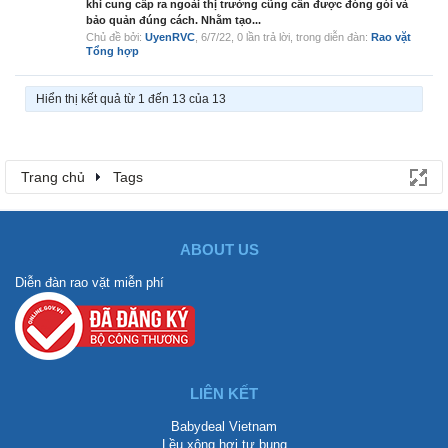
khi cung cấp ra ngoài thị trường cũng cần được đóng gói và
bảo quản đúng cách. Nhằm tạo...
Chủ đề bởi:
UyenRVC
,
6/7/22
, 0 lần trả lời, trong diễn đàn:
Rao vặt
Tổng hợp
Hiển thị kết quả từ 1 đến 13 của 13
Trang chủ
Tags
ABOUT US
Diễn đàn rao vặt miễn phí
LIÊN KẾT
Babydeal Vietnam
Lều xông hơi tự bung