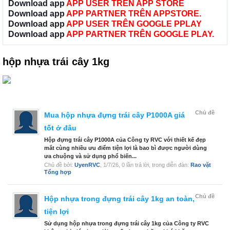
Download app
APP USER TRÊN APP STORE
Download app
APP PARTNER TRÊN APPSTORE.
Download app
APP USER TRÊN GOOGLE PPLAY
Download app
APP PARTNER TRÊN GOOGLE PLAY.
hộp nhựa trái cây 1kg
Chủ đề
Mua hộp nhựa đựng trái cây P1000A giá
tốt ở đâu
Hộp đựng trái cây P1000A của Công ty RVC với thiết kế đẹp
mắt cùng nhiều ưu điểm tiện lợi là bao bì được người dùng
ưa chuộng và sử dụng phổ biến...
Chủ đề bởi:
UyenRVC
,
1/7/26
, 0 lần trả lời, trong diễn đàn:
Rao vặt
Tổng hợp
Chủ đề
Hộp nhựa trong đựng trái cây 1kg an toàn,
tiện lợi
Sử dụng hộp nhựa trong đựng trái cây 1kg của Công ty RVC