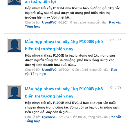
an toàn, tiện lợi
Hộp nhựa trái cây P1000A nhà RVC là bao bì đóng gói 1kg các
loại trái cây, rau củ quả được sử dụng phổ biến trên thị
trường hiện nay. Với thiết kế...
Chủ đề bởi:
UyenRVC
,
6/11/24
, 0 lần trả lời, trong diễn đàn:
Rao vặt
Tổng hợp
Chủ đề
Mẫu hộp nhựa trái cây 1kg P1000B phổ
biến thị trường hiện nay
Hộp nhựa trái cây P1000B là bao bì đóng gói 1kg nông sản
được người dùng rất ưa chuộng, phổ biến rộng rãi tại các
đơn vị kinh doanh hoa quả, các...
Chủ đề bởi:
UyenRVC
,
16/10/24
, 0 lần trả lời, trong diễn đàn:
Rao
vặt Tổng hợp
Chủ đề
Mẫu hộp nhựa trái cây 1kg P1000B phổ
biến thị trường hiện nay
Hộp nhựa trái cây P1000B nhà RVC là bao bì được sản xuất
chuyên dụng trong công tác đóng gói và bảo quản nông sản.
Bên cạnh đó, đây còn là giải...
Chủ đề bởi:
UyenRVC
,
22/8/24
, 0 lần trả lời, trong diễn đàn:
Rao vặt
Tổng hợp