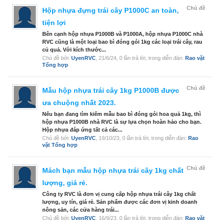
Chủ đề
Hộp nhựa đựng trái cây P1000C an toàn,
tiện lợi
Bên cạnh hộp nhựa P1000B và P1000A, hộp nhựa P1000C nhà
RVC cũng là một loại bao bì đóng gói 1kg các loại trái cây, rau
củ quả. Với kích thước...
Chủ đề bởi:
UyenRVC
,
21/6/24
, 0 lần trả lời, trong diễn đàn:
Rao vặt
Tổng hợp
Chủ đề
Mẫu hộp nhựa trái cây 1kg P1000B được
ưa chuộng nhất 2023.
Nếu bạn đang tìm kiếm mẫu bao bì đóng gói hoa quả 1kg, thì
hộp nhựa P1000B nhà RVC là sự lựa chọn hoàn hảo cho bạn.
Hộp nhựa đáp ứng tất cả các...
Chủ đề bởi:
UyenRVC
,
19/10/23
, 0 lần trả lời, trong diễn đàn:
Rao
vặt Tổng hợp
Chủ đề
Mách bạn mẫu hộp nhựa trái cây 1kg chất
lượng, giá rẻ.
Công ty RVC là đơn vị cung cấp hộp nhựa trái cây 1kg chất
lượng, uy tín, giá rẻ. Sản phẩm được các đơn vị kinh doanh
nông sản, các cửa hàng trái...
Chủ đề bởi:
UyenRVC
,
16/9/23
, 0 lần trả lời, trong diễn đàn:
Rao vặt