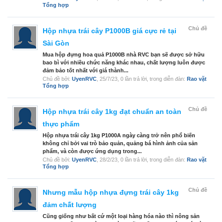
Tổng hợp
Chủ đề
Hộp nhựa trái cây P1000B giá cực rẻ tại
Sài Gòn
Mua hộp đựng hoa quả P1000B nhà RVC bạn sẽ được sở hữu
bao bì với nhiều chức năng khác nhau, chất lượng luôn được
đảm bảo tốt nhất với giá thành...
Chủ đề bởi:
UyenRVC
,
25/7/23
, 0 lần trả lời, trong diễn đàn:
Rao vặt
Tổng hợp
Chủ đề
Hộp nhựa trái cây 1kg đạt chuẩn an toàn
thực phẩm
Hộp nhựa trái cây 1kg P1000A ngày càng trở nên phổ biến
không chỉ bởi vai trò bảo quản, quảng bá hình ảnh của sản
phẩm, và còn được ứng dụng trong...
Chủ đề bởi:
UyenRVC
,
28/2/23
, 0 lần trả lời, trong diễn đàn:
Rao vặt
Tổng hợp
Chủ đề
Nhưng mẫu hộp nhựa đựng trái cây 1kg
đảm chất lượng
Cũng giống như bất cứ một loại hàng hóa nào thì nông sản