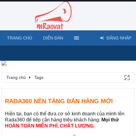
TRANG CHỦ
DIỄN ĐÀN
ĐĂNG NHẬP
Trang chủ
Tags
RADA360 NỀN TẢNG BÁN HÀNG MỚI
Hiện tại, bạn có thể đưa cơ sở kinh doanh của mình lên
Rada360 để tiếp cận hàng triệu khách hàng:
Mọi thứ
HOÀN TOÀN MIỄN PHÍ, CHẤT LƯỢNG.