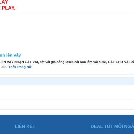
LAY
 PLAY.
ính lên váy
ÁY NHẬN CẮT VẢI, cắt vải gia công laser, cải hoa làm vải cưới, CẮT CHỮ VẢi, cắt
ễn đàn:
Thời Trang Nữ
LIÊN KẾT
DEAL TỐT MỖI NG