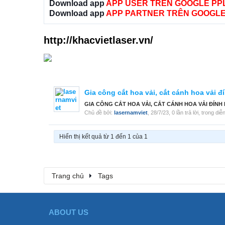
Download app
APP USER TRÊN GOOGLE PP
Download app
APP PARTNER TRÊN GOOGLE
http://khacvietlaser.vn/
Gia công cắt hoa vải, cắt cánh hoa vải đ
GIA CÔNG CẮT HOA VẢI, CẮT CÁNH HOA VẢI ĐÍNH LÊN V
Chủ đề bởi:
lasernamviet
,
28/7/23
, 0 lần trả lời, trong di
Hiển thị kết quả từ 1 đến 1 của 1
Trang chủ
Tags
ABOUT US