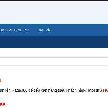
DỊCH VỤ ĐỊNH CƯ
RAO VẶT
I
ình lên Rada360 để tiếp cận hàng triệu khách hàng:
Mọi thứ
HO
RE.