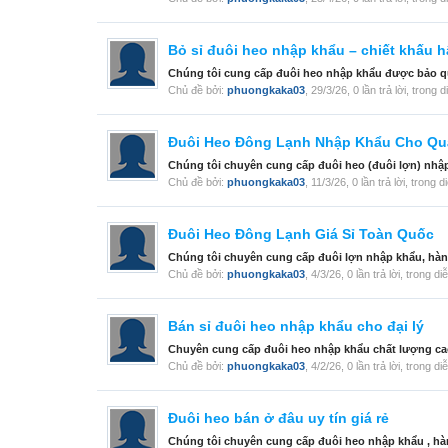
Bỏ sỉ đuôi heo nhập khẩu – chiết khấu 
Chúng tôi cung cấp đuôi heo nhập khẩu được bảo quả
Chủ đề bởi:
phuongkaka03
,
29/3/26
, 0 lần trả lời, trong 
Đuôi Heo Đông Lạnh Nhập Khẩu Cho Qu
Chúng tôi chuyên cung cấp đuôi heo (đuôi lợn) nhậ
Chủ đề bởi:
phuongkaka03
,
11/3/26
, 0 lần trả lời, trong 
Đuôi Heo Đông Lạnh Giá Sỉ Toàn Quốc
Chúng tôi chuyên cung cấp đuôi lợn nhập khẩu, hàn
Chủ đề bởi:
phuongkaka03
,
4/3/26
, 0 lần trả lời, trong d
Bán sỉ đuôi heo nhập khẩu cho đại lý
Chuyên cung cấp đuôi heo nhập khẩu chất lượng cao
Chủ đề bởi:
phuongkaka03
,
4/2/26
, 0 lần trả lời, trong d
Đuôi heo bán ở đâu uy tín giá rẻ
Chúng tôi chuyên cung cấp đuôi heo nhập khẩu , hàn