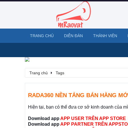
TRANG CHỦ
DIỄN ĐÀN
THÀNH VIÊN
Trang chủ
Tags
RADA360 NỀN TẢNG BÁN HÀNG MỚ
Hiện tại, bạn có thể đưa cơ sở kinh doanh của m
Download app
APP USER TRÊN APP STORE
Download app
APP PARTNER TRÊN APPSTO