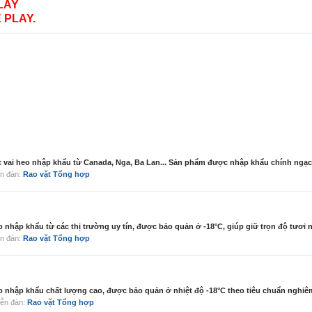
LAY
 PLAY.
 vai heo nhập khẩu từ Canada, Nga, Ba Lan... Sản phẩm được nhập khẩu chính ngạch
iễn đàn:
Rao vặt Tổng hợp
ập khẩu từ các thị trường uy tín, được bảo quản ở -18°C, giúp giữ trọn độ tươi ngo
iễn đàn:
Rao vặt Tổng hợp
nhập khẩu chất lượng cao, được bảo quản ở nhiệt độ -18°C theo tiêu chuẩn nghiêm 
diễn đàn:
Rao vặt Tổng hợp