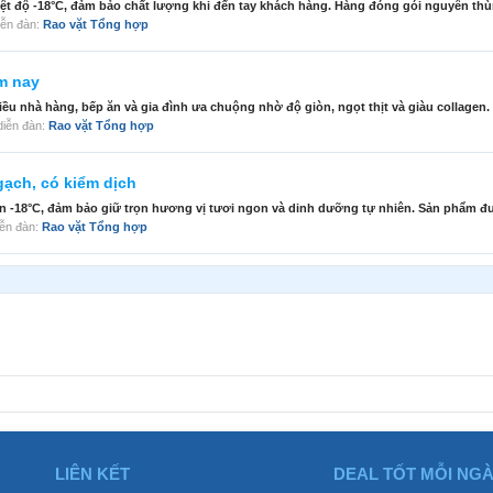
t độ -18°C, đảm bảo chất lượng khi đến tay khách hàng. Hàng đóng gói nguyên thùn
diễn đàn:
Rao vặt Tổng hợp
m nay
ều nhà hàng, bếp ăn và gia đình ưa chuộng nhờ độ giòn, ngọt thịt và giàu collagen.
g diễn đàn:
Rao vặt Tổng hợp
gạch, có kiểm dịch
 -18°C, đảm bảo giữ trọn hương vị tươi ngon và dinh dưỡng tự nhiên. Sản phẩm đ
diễn đàn:
Rao vặt Tổng hợp
LIÊN KẾT
DEAL TỐT MỖI NG