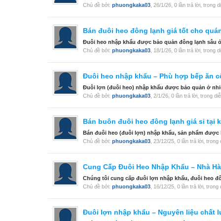
Chủ đề bởi:
phuongkaka03
,
26/1/26
, 0 lần trả lời, trong 
Bán đuôi heo đông lạnh giá tốt cho quá
Đuôi heo nhập khẩu được bảo quản đông lạnh sâu ở nh
Chủ đề bởi:
phuongkaka03
,
18/1/26
, 0 lần trả lời, trong 
Đuôi heo nhập khẩu – Phù hợp bếp ăn 
Đuôi lợn (đuôi heo) nhập khẩu được bảo quản ở nhiệ
Chủ đề bởi:
phuongkaka03
,
2/1/26
, 0 lần trả lời, trong d
Bán buôn đuôi heo đông lạnh giá sỉ tại 
Bán đuôi heo (đuôi lợn) nhập khẩu, sản phẩm được b
Chủ đề bởi:
phuongkaka03
,
23/12/25
, 0 lần trả lời, tron
Cung Cấp Đuôi Heo Nhập Khẩu – Nhà H
Chúng tôi cung cấp đuôi lợn nhập khẩu, đuôi heo đô
Chủ đề bởi:
phuongkaka03
,
16/12/25
, 0 lần trả lời, tron
Đuôi lợn nhập khẩu – Nguyên liệu chất 