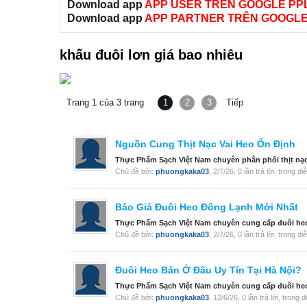
Download app
APP USER TRÊN GOOGLE PP
Download app
APP PARTNER TRÊN GOOGLE
khấu đuôi lơn giá bao nhiêu
Trang 1 của 3 trang
1
2
3
Tiếp
Nguồn Cung Thịt Nạc Vai Heo Ổn Định
Thực Phẩm Sạch Việt Nam chuyên phân phối thịt nạc
Chủ đề bởi:
phuongkaka03
,
2/7/26
, 0 lần trả lời, trong d
Báo Giá Đuôi Heo Đông Lạnh Mới Nhất
Thực Phẩm Sạch Việt Nam chuyên cung cấp đuôi heo nh
Chủ đề bởi:
phuongkaka03
,
2/7/26
, 0 lần trả lời, trong d
Đuôi Heo Bán Ở Đâu Uy Tín Tại Hà Nội?
Thực Phẩm Sạch Việt Nam chuyên cung cấp đuôi heo 
Chủ đề bởi:
phuongkaka03
,
12/6/26
, 0 lần trả lời, trong 