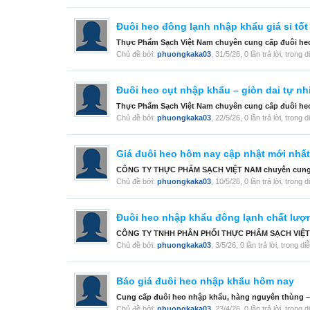
Đuôi heo đông lạnh nhập khẩu giá sỉ tốt
Thực Phẩm Sạch Việt Nam chuyên cung cấp đuôi heo 
Chủ đề bởi:
phuongkaka03
,
31/5/26
, 0 lần trả lời, trong 
Đuôi heo cụt nhập khẩu – giòn dai tự nh
Thực Phẩm Sạch Việt Nam chuyên cung cấp đuôi heo 
Chủ đề bởi:
phuongkaka03
,
22/5/26
, 0 lần trả lời, trong 
Giá đuôi heo hôm nay cập nhật mới nhất
CÔNG TY THỰC PHẨM SẠCH VIỆT NAM chuyên cung cấp 
Chủ đề bởi:
phuongkaka03
,
10/5/26
, 0 lần trả lời, trong 
Đuôi heo nhập khẩu đông lạnh chất lượ
CÔNG TY TNHH PHÂN PHỐI THỰC PHẨM SẠCH VIỆT NAM 
Chủ đề bởi:
phuongkaka03
,
3/5/26
, 0 lần trả lời, trong d
Báo giá đuôi heo nhập khẩu hôm nay
Cung cấp đuôi heo nhập khẩu, hàng nguyên thùng – n
Chủ đề bởi:
phuongkaka03
,
23/4/26
, 0 lần trả lời, trong 