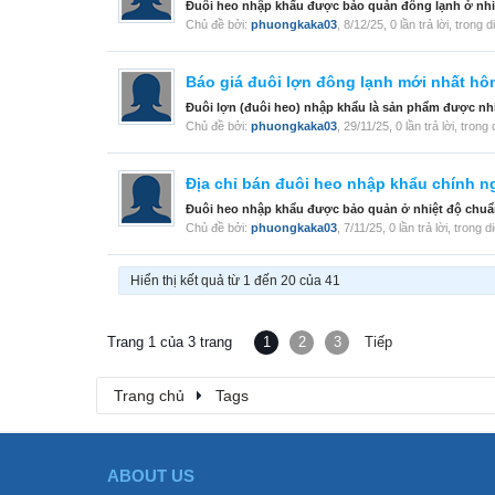
Đuôi heo nhập khẩu được bảo quản đông lạnh ở nhiệ
Chủ đề bởi:
phuongkaka03
,
8/12/25
, 0 lần trả lời, trong 
Báo giá đuôi lợn đông lạnh mới nhất hô
Đuôi lợn (đuôi heo) nhập khẩu là sản phẩm được nhi
Chủ đề bởi:
phuongkaka03
,
29/11/25
, 0 lần trả lời, tron
Địa chỉ bán đuôi heo nhập khẩu chính n
Đuôi heo nhập khẩu được bảo quản ở nhiệt độ chuẩn
Chủ đề bởi:
phuongkaka03
,
7/11/25
, 0 lần trả lời, trong 
Hiển thị kết quả từ 1 đến 20 của 41
Trang 1 của 3 trang
1
2
3
Tiếp
Trang chủ
Tags
ABOUT US