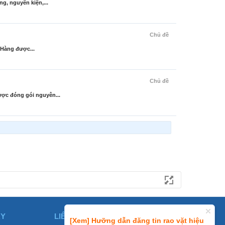
g, nguyên kiện,...
Chủ đề
 Hàng được...
Chủ đề
ược đóng gói nguyên...
ÀY
LIÊN HỆ
[Xem] Hưỡng dẫn đăng tin rao vặt hiệu