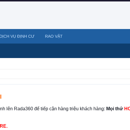
DỊCH VỤ ĐỊNH CƯ
RAO VẶT
I
ình lên Rada360 để tiếp cận hàng triệu khách hàng:
Mọi thứ
HO
RE.