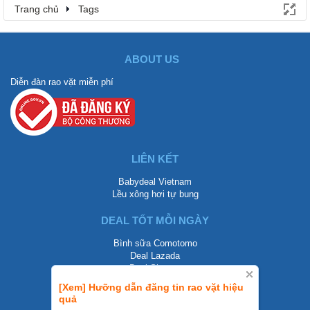
Trang chủ
Tags
ABOUT US
Diễn đàn rao vặt miễn phí
LIÊN KẾT
Babydeal Vietnam
Lều xông hơi tự bung
DEAL TỐT MỖI NGÀY
Bình sữa Comotomo
Deal Lazada
Deal Shopee
[Xem] Hưỡng dẫn đăng tin rao vặt hiệu
LIÊN HỆ
quả