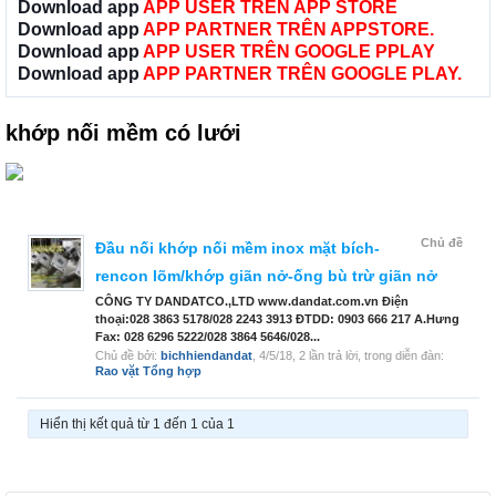
Download app
APP USER TRÊN APP STORE
Download app
APP PARTNER TRÊN APPSTORE.
Download app
APP USER TRÊN GOOGLE PPLAY
Download app
APP PARTNER TRÊN GOOGLE PLAY.
khớp nối mềm có lưới
Chủ đề
Đầu nối khớp nối mềm inox mặt bích-
rencon lõm/khớp giãn nở-ống bù trừ giãn nở
CÔNG TY DANDATCO.,LTD www.dandat.com.vn Điện
thoại:028 3863 5178/028 2243 3913 ĐTDD: 0903 666 217 A.Hưng
Fax: 028 6296 5222/028 3864 5646/028...
Chủ đề bởi:
bichhiendandat
,
4/5/18
, 2 lần trả lời, trong diễn đàn:
Rao vặt Tổng hợp
Hiển thị kết quả từ 1 đến 1 của 1