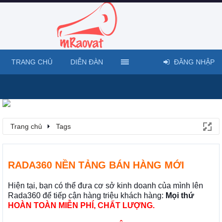
TRANG CHỦ
DIỄN ĐÀN
ĐĂNG NHẬP
Trang chủ
Tags
RADA360 NỀN TẢNG BÁN HÀNG MỚI
Hiện tại, bạn có thể đưa cơ sở kinh doanh của mình lên
Rada360 để tiếp cận hàng triệu khách hàng:
Mọi thứ
HOÀN TOÀN MIỄN PHÍ, CHẤT LƯỢNG.