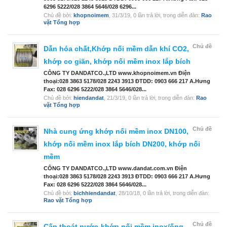
6296 5222/028 3864 5646/028 6296...
Chủ đề bởi:
khopnoimem
,
31/3/19
, 0 lần trả lời, trong diễn đàn:
Rao
vặt Tổng hợp
Chủ đề
Dẫn hóa chất,Khớp nối mềm dẫn khí CO2,
khớp co giãn, khớp nối mềm inox lắp bích
CÔNG TY DANDATCO.,LTD www.khopnoimem.vn Điện
thoại:028 3863 5178/028 2243 3913 ĐTDD: 0903 666 217 A.Hưng
Fax: 028 6296 5222/028 3864 5646/028...
Chủ đề bởi:
hiendandat
,
21/3/19
, 0 lần trả lời, trong diễn đàn:
Rao
vặt Tổng hợp
Chủ đề
Nhà cung ứng khớp nối mềm inox DN100,
khớp nối mềm inox lắp bích DN200, khớp nối
mềm
CÔNG TY DANDATCO.,LTD www.dandat.com.vn Điện
thoại:028 3863 5178/028 2243 3913 ĐTDD: 0903 666 217 A.Hưng
Fax: 028 6296 5222/028 3864 5646/028...
Chủ đề bởi:
bichhiendandat
,
28/10/18
, 0 lần trả lời, trong diễn đàn:
Rao vặt Tổng hợp
Chủ đề
Cấp thoát nước-khớp nối mềm inox/ống