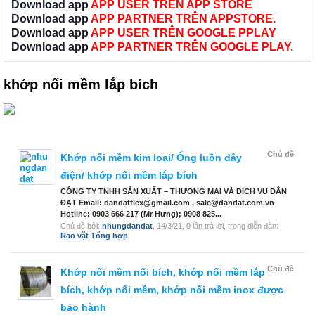
Download app
APP USER TRÊN APP STORE
Download app
APP PARTNER TRÊN APPSTORE.
Download app
APP USER TRÊN GOOGLE PPLAY
Download app
APP PARTNER TRÊN GOOGLE PLAY.
khớp nối mềm lắp bích
Chủ đề
Khớp nối mềm kim loại/ Ống luồn dây
điện/ khớp nối mềm lắp bích
CÔNG TY TNHH SẢN XUẤT – THƯƠNG MẠI VÀ DỊCH VỤ DÂN
ĐẠT Email: dandatflex@gmail.com , sale@dandat.com.vn
Hotline: 0903 666 217 (Mr Hưng); 0908 825...
Chủ đề bởi:
nhungdandat
,
14/3/21
, 0 lần trả lời, trong diễn đàn:
Rao vặt Tổng hợp
Chủ đề
Khớp nối mềm nối bích, khớp nối mềm lắp
bích, khớp nối mềm, khớp nối mềm inox được
bảo hành