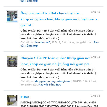
vặt Tổng hợp
Chủ đề
Ống nối mềm Dân Đạt chịu nhiệt cao,
khớp nối giảm chấn, khớp giãn nở nhiệt inox -
giá tốt
Công ty Dân Đạt – nhà sản xuất hàng đầu Việt Nam trên 14
năm kinh nghiệm - chuyên sản xuất, kinh doanh các thiết bị
lưu chất như: khớp nối mềm (...
Chủ đề bởi:
liemdandat6
,
12/5/19
, 0 lần trả lời, trong diễn đàn:
Rao
vặt Tổng hợp
Chủ đề
Chuyên SX & PP toàn quốc: Khớp giãn nở
inox, khớp co giãn nhiệt, ống nối giãn nở
Công ty Dân Đạt – nhà sản xuất hàng đầu Việt Nam trên 14
năm kinh nghiệm - chuyên sản xuất, kinh doanh các thiết bị
lưu chất như: khớp nối mềm (...
Chủ đề bởi:
khopgianno.ongbutrugianno
,
18/4/19
, 0 lần trả lời,
trong diễn đàn:
Rao vặt Tổng hợp
Chủ đề
#DN3
[MEDIA] [MEDIA] CÔNG TY DANDATCO.,LTD Điện thoại:028
3863 5178/028 2243 3913 ĐTDD: 0903 666 217 A.Hưng Fax: 028