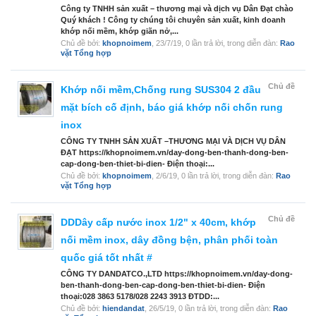
Công ty TNHH sản xuất – thương mại và dịch vụ Dân Đạt chào
Quý khách ! Công ty chúng tôi chuyên sản xuất, kinh doanh
khớp nối mềm, khớp giãn nở,...
Chủ đề bởi:
khopnoimem
,
23/7/19
, 0 lần trả lời, trong diễn đàn:
Rao
vặt Tổng hợp
Chủ đề
Khớp nối mềm,Chống rung SUS304 2 đầu
mặt bích cố định, báo giá khớp nối chốn rung
inox
CÔNG TY TNHH SẢN XUẤT –THƯƠNG MẠI VÀ DỊCH VỤ DÂN
ĐẠT https://khopnoimem.vn/day-dong-ben-thanh-dong-ben-
cap-dong-ben-thiet-bi-dien- Điện thoại:...
Chủ đề bởi:
khopnoimem
,
2/6/19
, 0 lần trả lời, trong diễn đàn:
Rao
vặt Tổng hợp
Chủ đề
DDDây cấp nước inox 1/2" x 40cm, khớp
nối mềm inox, dây đồng bện, phân phối toàn
quốc giá tốt nhất #
CÔNG TY DANDATCO.,LTD https://khopnoimem.vn/day-dong-
ben-thanh-dong-ben-cap-dong-ben-thiet-bi-dien- Điện
thoại:028 3863 5178/028 2243 3913 ĐTDD:...
Chủ đề bởi:
hiendandat
,
26/5/19
, 0 lần trả lời, trong diễn đàn:
Rao