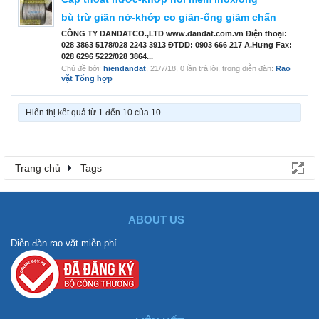
bù trừ giãn nở-khớp co giãn-ống giãm chấn
CÔNG TY DANDATCO.,LTD www.dandat.com.vn Điện thoại:
028 3863 5178/028 2243 3913 ĐTDD: 0903 666 217 A.Hưng Fax:
028 6296 5222/028 3864...
Chủ đề bởi:
hiendandat
,
21/7/18
, 0 lần trả lời, trong diễn đàn:
Rao
vặt Tổng hợp
Hiển thị kết quả từ 1 đến 10 của 10
Trang chủ
Tags
ABOUT US
Diễn đàn rao vặt miễn phí