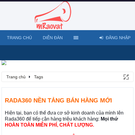
TRANG CHỦ
DIỄN ĐÀN
ĐĂNG NHẬP
Trang chủ
Tags
RADA360 NỀN TẢNG BÁN HÀNG MỚI
Hiện tại, bạn có thể đưa cơ sở kinh doanh của mình lên
Rada360 để tiếp cận hàng triệu khách hàng:
Mọi thứ
HOÀN TOÀN MIỄN PHÍ, CHẤT LƯỢNG.