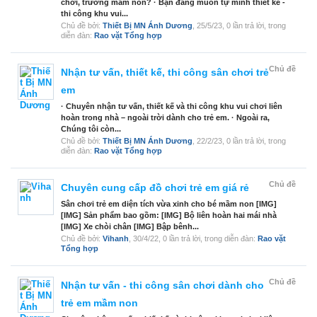
chơi, trường mầm non? · Bạn đang muốn tự mình thiết kế -
thi công khu vui...
Chủ đề bởi:
Thiết Bị MN Ánh Dương
,
25/5/23
, 0 lần trả lời, trong
diễn đàn:
Rao vặt Tổng hợp
Chủ đề
Nhận tư vấn, thiết kế, thi công sân chơi trẻ
em
· Chuyên nhận tư vấn, thiết kế và thi công khu vui chơi liên
hoàn trong nhà – ngoài trời dành cho trẻ em. · Ngoài ra,
Chúng tôi còn...
Chủ đề bởi:
Thiết Bị MN Ánh Dương
,
22/2/23
, 0 lần trả lời, trong
diễn đàn:
Rao vặt Tổng hợp
Chủ đề
Chuyên cung cấp đồ chơi trẻ em giá rẻ
Sân chơi trẻ em diện tích vừa xinh cho bé mầm non [IMG]
[IMG] Sản phẩm bao gồm: [IMG] Bộ liên hoàn hai mái nhà
[IMG] Xe chòi chân [IMG] Bập bênh...
Chủ đề bởi:
Vihanh
,
30/4/22
, 0 lần trả lời, trong diễn đàn:
Rao vặt
Tổng hợp
Chủ đề
Nhận tư vấn - thi công sân chơi dành cho
trẻ em mầm non