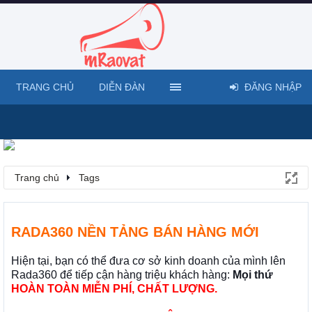
TRANG CHỦ
DIỄN ĐÀN
ĐĂNG NHẬP
Trang chủ
Tags
RADA360 NỀN TẢNG BÁN HÀNG MỚI
Hiện tại, bạn có thể đưa cơ sở kinh doanh của mình lên
Rada360 để tiếp cận hàng triệu khách hàng:
Mọi thứ
HOÀN TOÀN MIỄN PHÍ, CHẤT LƯỢNG.