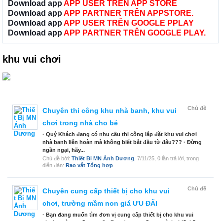
Download app
APP USER TRÊN APP STORE
Download app
APP PARTNER TRÊN APPSTORE.
Download app
APP USER TRÊN GOOGLE PPLAY
Download app
APP PARTNER TRÊN GOOGLE PLAY.
khu vui chơi
Chủ đề
Chuyên thi công khu nhà banh, khu vui
chơi trong nhà cho bé
· Quý Khách đang có nhu cầu thi công lắp đặt khu vui chơi
nhà banh liên hoàn mà không biết bắt đầu từ đâu??? · Đừng
ngần ngại, hãy...
Chủ đề bởi:
Thiết Bị MN Ánh Dương
,
7/11/25
, 0 lần trả lời, trong
diễn đàn:
Rao vặt Tổng hợp
Chủ đề
Chuyên cung cấp thiết bị cho khu vui
chơi, trường mầm non giá ƯU ĐÃI
· Bạn đang muốn tìm đơn vị cung cấp thiết bị cho khu vui