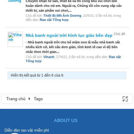
Chuyên nhận tư vấn, thiết kế và thi công khu vui chơi liên
hoàn dành cho trẻ em. Ngoài ra, Chúng tôi còn cung cấp các
thiết bị, sản phẩm vui chơi,...
Chủ đề bởi:
Thiết Bị MN Ánh Dương
,
22/5/21
, 0 lần trả lời, trong
diễn đàn:
Rao vặt Tổng hợp
Chủ đề
Nhà banh ngoài trời hình lục giác bền đẹp
· Nhà banh ngoài trời cho bé mầm non là mẫu nhà banh sắt
nhiều kích cỡ, kết cấu đơn giản, tính kinh tế cao vì độ bền
chắc theo thời gian...
Chủ đề bởi:
Vihanh
,
27/4/21
, 0 lần trả lời, trong diễn đàn:
Rao vặt
Tổng hợp
Hiển thị kết quả từ 1 đến 6 của 6
Trang chủ
Tags
ABOUT US
Diễn đàn rao vặt miễn phí