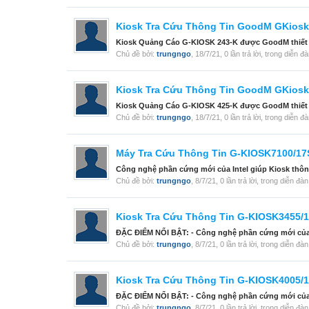
Kiosk Tra Cứu Thông Tin GoodM GKiosk
Kiosk Quảng Cáo G-KIOSK 243-K được GoodM thiết kế 
Chủ đề bởi:
trungngo
,
18/7/21
, 0 lần trả lời, trong diễn đ
Kiosk Tra Cứu Thông Tin GoodM GKiosk
Kiosk Quảng Cáo G-KIOSK 425-K được GoodM thiết kế 
Chủ đề bởi:
trungngo
,
18/7/21
, 0 lần trả lời, trong diễn đ
Máy Tra Cứu Thông Tin G-KIOSK7100/1
Công nghệ phần cứng mới của Intel giúp Kiosk thông 
Chủ đề bởi:
trungngo
,
8/7/21
, 0 lần trả lời, trong diễn đà
Kiosk Tra Cứu Thông Tin G-KIOSK3455/
ĐẶC ĐIỂM NỔI BẬT: - Công nghệ phần cứng mới của In
Chủ đề bởi:
trungngo
,
8/7/21
, 0 lần trả lời, trong diễn đà
Kiosk Tra Cứu Thông Tin G-KIOSK4005/
ĐẶC ĐIỂM NỔI BẬT: - Công nghệ phần cứng mới của In
Chủ đề bởi:
trungngo
,
8/7/21
, 0 lần trả lời, trong diễn đà