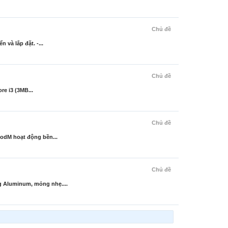
Chủ đề
và lắp đặt. -...
Chủ đề
e i3 (3MB...
Chủ đề
odM hoạt động bền...
Chủ đề
 Aluminum, mỏng nhẹ....