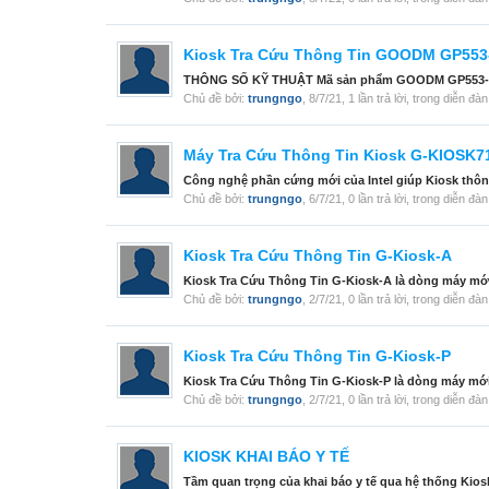
Kiosk Tra Cứu Thông Tin GOODM GP553
THÔNG SỐ KỸ THUẬT Mã sản phẩm GOODM GP553-K Nhà
Chủ đề bởi:
trungngo
,
8/7/21
, 1 lần trả lời, trong diễn đà
Máy Tra Cứu Thông Tin Kiosk G-KIOSK7
Công nghệ phần cứng mới của Intel giúp Kiosk thông 
Chủ đề bởi:
trungngo
,
6/7/21
, 0 lần trả lời, trong diễn đà
Kiosk Tra Cứu Thông Tin G-Kiosk-A
Kiosk Tra Cứu Thông Tin G-Kiosk-A là dòng máy mới c
Chủ đề bởi:
trungngo
,
2/7/21
, 0 lần trả lời, trong diễn đà
Kiosk Tra Cứu Thông Tin G-Kiosk-P
Kiosk Tra Cứu Thông Tin G-Kiosk-P là dòng máy mới c
Chủ đề bởi:
trungngo
,
2/7/21
, 0 lần trả lời, trong diễn đà
KIOSK KHAI BÁO Y TẾ
Tầm quan trọng của khai báo y tế qua hệ thống Kiosk