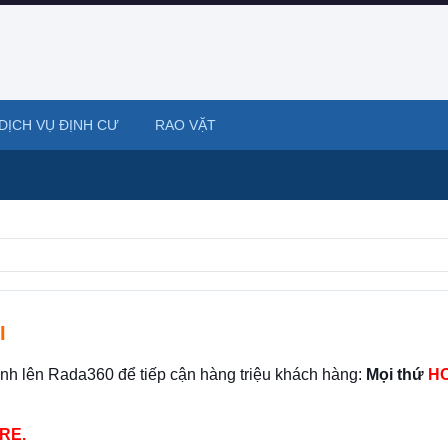
DỊCH VỤ ĐỊNH CƯ
RAO VẶT
I
ình lên Rada360 để tiếp cận hàng triệu khách hàng:
Mọi thứ
HO
RE.