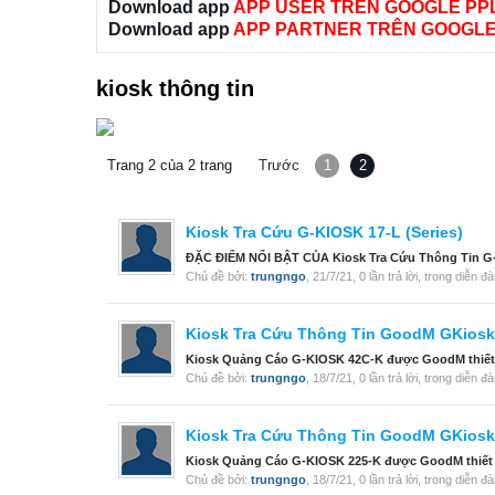
Download app
APP USER TRÊN GOOGLE PP
Download app
APP PARTNER TRÊN GOOGLE
kiosk thông tin
Trang 2 của 2 trang
Trước
1
2
Kiosk Tra Cứu G-KIOSK 17-L (Series)
ĐẶC ĐIỂM NỔI BẬT CỦA Kiosk Tra Cứu Thông Tin G-KI
Chủ đề bởi:
trungngo
,
21/7/21
, 0 lần trả lời, trong diễn đ
Kiosk Tra Cứu Thông Tin GoodM GKiosk
Kiosk Quảng Cáo G-KIOSK 42C-K được GoodM thiết kế
Chủ đề bởi:
trungngo
,
18/7/21
, 0 lần trả lời, trong diễn đ
Kiosk Tra Cứu Thông Tin GoodM GKiosk
Kiosk Quảng Cáo G-KIOSK 225-K được GoodM thiết kế 
Chủ đề bởi:
trungngo
,
18/7/21
, 0 lần trả lời, trong diễn đ