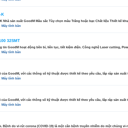
-K
 sản xuất GoodM Màu sắc Tùy chọn màu Trắng hoặc bạc Chất liệu Thiết kế khung 
n:
Máy tính bàn
100 32SMT
tin GoodM hoạt động bền bỉ, liên tục, tiết kiệm điện. Công nghệ Laser cutting, Pow
n:
Máy tính bàn
ủa GoodM, với các thông số kỹ thuật được thiết kế theo yêu cầu, lắp ráp sản xuất tạ
n:
Máy tính bàn
ủa GoodM, với các thông số kỹ thuật được thiết kế theo yêu cầu, lắp ráp sản xuất tạ
n:
Máy tính bàn
. Bệnh do vi-rút corona (COVID-19) là một căn bệnh truyền nhiễm do một chủng vi-r