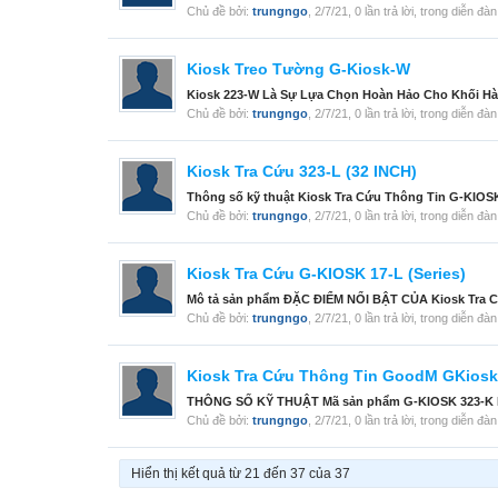
Chủ đề bởi:
trungngo
,
2/7/21
, 0 lần trả lời, trong diễn đà
Kiosk Treo Tường G-Kiosk-W
Kiosk 223-W Là Sự Lựa Chọn Hoàn Hảo Cho Khối Hành 
Chủ đề bởi:
trungngo
,
2/7/21
, 0 lần trả lời, trong diễn đà
Kiosk Tra Cứu 323-L (32 INCH)
Thông số kỹ thuật Kiosk Tra Cứu Thông Tin G-KIOSK 
Chủ đề bởi:
trungngo
,
2/7/21
, 0 lần trả lời, trong diễn đà
Kiosk Tra Cứu G-KIOSK 17-L (Series)
Mô tả sản phẩm ĐẶC ĐIỂM NỔI BẬT CỦA Kiosk Tra Cứ
Chủ đề bởi:
trungngo
,
2/7/21
, 0 lần trả lời, trong diễn đà
Kiosk Tra Cứu Thông Tin GoodM GKiosk
THÔNG SỐ KỸ THUẬT Mã sản phẩm G-KIOSK 323-K Nhà
Chủ đề bởi:
trungngo
,
2/7/21
, 0 lần trả lời, trong diễn đà
Hiển thị kết quả từ 21 đến 37 của 37