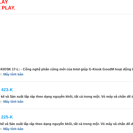
LAY
 PLAY.
OSK 17-L: - Công nghệ phần cứng mới của Intel giúp G-Kiosk GoodM hoạt động bền 
àn:
Máy tính bàn
 423-K
 và Sản xuất lắp ráp theo dạng nguyên khối, tất cả trong một. Vỏ máy và chân đế 
àn:
Máy tính bàn
 225-K
và Sản xuất lắp ráp theo dạng nguyên khối, tất cả trong một. Vỏ máy và chân đế đ
àn:
Máy tính bàn