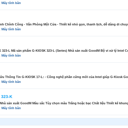
n:
Máy tính bàn
Chính Công - Văn Phòng Một Cửa - Thiết kế nhỏ gọn, thanh lịch, dễ dàng di chuyển 
n:
Máy tính bàn
323-L Mã sản phẩm G-KIOSK 323-L (Series) Nhà sản xuất GoodM Bộ vi xử lý Intel Cor
n:
Máy tính bàn
u Thông Tin G-KIOSK 17-L: - Công nghệ phần cứng mới của Intel giúp G-Kiosk Go
n:
Máy tính bàn
 323-K
 sản xuất GoodM Màu sắc Tùy chọn màu Trắng hoặc bạc Chất liệu Thiết kế khung
n:
Máy tính bàn