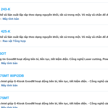
 243-K
và Sản xuất lắp ráp theo dạng nguyên khối, tất cả trong một. Vỏ máy và chân đế đ
àn:
Máy tính bàn
 425-K
và Sản xuất lắp ráp theo dạng nguyên khối, tất cả trong một. Vỏ máy và chân đế đ
àn:
Rao vặt Tổng hợp
7SOT
tin GoodM hoạt động bền bỉ, liên tục, tiết kiệm điện. Công nghệ Laser cutting, Pow
n:
Máy tính bàn
17SMT 80P/2DB
tel giúp G-Kiosk GoodM hoạt động bền bỉ, liên tục, tiết kiệm điện. - Công nghệ c
n:
Máy tính bàn
17SMT
tel giúp G-Kiosk GoodM hoạt động bền bỉ, liên tục, tiết kiệm điện. - Công nghệ c
n:
Máy tính bàn