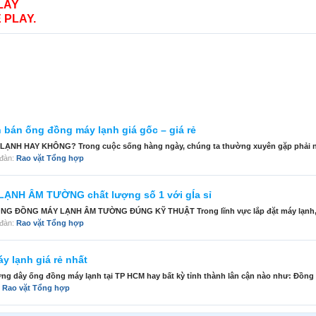
LAY
 PLAY.
 bán ống đồng máy lạnh giá gốc – giá rẻ
NH HAY KHÔNG? Trong cuộc sống hàng ngày, chúng ta thường xuyên gặp phải nh
n đàn:
Rao vặt Tổng hợp
NH ÂM TƯỜNG chất lượng số 1 với gÍa sỉ
 ĐỒNG MÁY LẠNH ÂM TƯỜNG ĐÚNG KỸ THUẬT Trong lĩnh vực lắp đặt máy lạnh, vi
n đàn:
Rao vặt Tổng hợp
y lạnh giá rẻ nhất
ờng dây ống đồng máy lạnh tại TP HCM hay bất kỳ tỉnh thành lân cận nào như: Đồng N
:
Rao vặt Tổng hợp