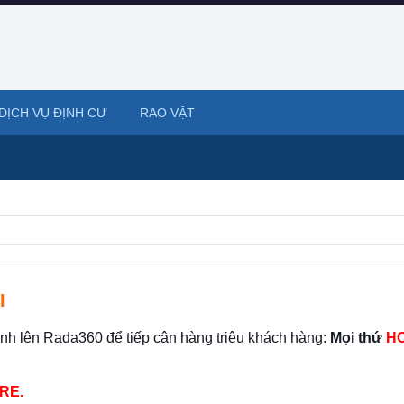
DỊCH VỤ ĐỊNH CƯ
RAO VẶT
I
ình lên Rada360 để tiếp cận hàng triệu khách hàng:
Mọi thứ
HO
RE.