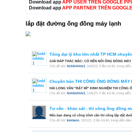
Download app
APP USER TRÊN GOOGLE PP
Download app
APP PARTNER TRÊN GOOGLE
lắp đặt đường ống đồng máy lạnh
Tổng đại lý kho lớn nhất TP HCM chuyên
GIẢI ĐÁP THẮC MẮC: CÓ NÊN NỐI ỐNG ĐỒNG MÁY LẠ
Chủ đề bởi:
linhlinhhlv1
,
16/6/23
, 0 lần trả lời, trong diễ
Chuyên bán THI CÔNG ỐNG ĐỒNG MÁY LẠ
HẢI LONG VÂN “BẬT MÍ” KINH NGHIỆM THI CÔNG ỐNG
Chủ đề bởi:
linhlinhhlv1
,
13/6/23
, 0 lần trả lời, trong diễ
Tư vấn - khảo sát - thi công ống đồng má
Nếu bạn đang có công trình cần thi công lắp đặt đư
Chủ đề bởi:
kimlann
,
10/1/21
, 0 lần trả lời, trong diễn đàn