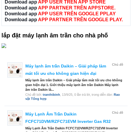
Download app
APP USER TRÊN APP STORE
Download app
APP PARTNER TRÊN APPSTORE.
Download app
APP USER TRÊN GOOGLE PPLAY
Download app
APP PARTNER TRÊN GOOGLE PLAY.
lắp đặt máy lạnh âm trần cho nhà phố
Chủ đề
Máy lạnh âm trần Daikin – Giải pháp làm
mát tối ưu cho không gian hiện đại
Máy lạnh âm trần Daikin – Giải pháp làm mát tối ưu cho không
gian hiện đại 1. Giới thiệu máy lạnh âm trần Daikin Máy lạnh
âm trần Daikin là...
Chủ đề bởi:
tranthibinh
,
13/9/25
, 0 lần trả lời, trong diễn đàn:
Rao
vặt Tổng hợp
Chủ đề
Máy Lạnh Âm Trần Daikin
FCFC71DVM/RZFC71EVM Inverter Gas R32
Máy Lạnh Âm Trần Daikin FCFC71DVM/RZFC71EVM Inverter