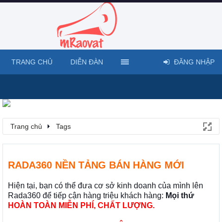
TRANG CHỦ
DIỄN ĐÀN
ĐĂNG NHẬP
Trang chủ
Tags
RADA360 NỀN TẢNG BÁN HÀNG MỚI
Hiện tại, bạn có thể đưa cơ sở kinh doanh của mình lên
Rada360 để tiếp cận hàng triệu khách hàng:
Mọi thứ
HOÀN TOÀN MIỄN PHÍ, CHẤT LƯỢNG.