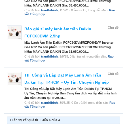
Gas R32 Mã sản phẩm: FCFC71DVM/RZFC71EVM Thương
hiệu: MÁY LẠNH DAIKIN Giá: 33.450.000đ...
Chủ đề bởi:
tranthibinh
,
11/9/25
, 0 lần trả lời, trong diễn đàn:
Rao
vặt Tổng hợp
Chủ đề
Báo giá sỉ máy lạnh âm trần Daikin
FCFC60DVM 2.5hp
Máy Lạnh Âm Trần Daikin FCFC60DVM/RZFC60EVM Inverter
Gas R32 Mã sản phẩm: FCFC60DVM/RZFC60EVM Thương
hiệu: MÁY LẠNH DAIKIN Giá: 31.050.000đ...
Chủ đề bởi:
tranthibinh
,
9/9/25
, 0 lần trả lời, trong diễn đàn:
Rao
vặt Tổng hợp
Chủ đề
Thi Công và Lắp Đặt Máy Lạnh Âm Trần
Daikin Tại TP.HCM – Uy Tín, Chuyên Nghiệp
Thi Công và Lắp Đặt Máy Lạnh Âm Trần Daikin Tại TP.HCM –
Uy Tín, Chuyên Nghiệp Bạn đang tìm dịch vụ lắp đặt máy lạnh
âm trần Daikin tại TP.HCM...
Chủ đề bởi:
tranthibinh
,
30/6/25
, 0 lần trả lời, trong diễn đàn:
Rao
vặt Tổng hợp
Hiển thị kết quả từ 1 đến 4 của 4