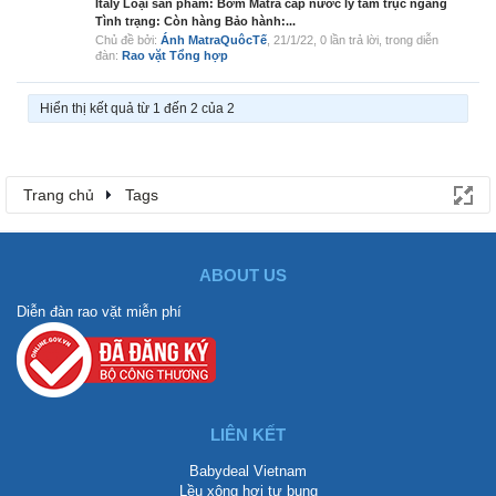
Italy Loại sản phẩm: Bơm Matra cấp nước ly tâm trục ngang
Tình trạng: Còn hàng Bảo hành:...
Chủ đề bởi:
Ánh MatraQuôcTế
,
21/1/22
, 0 lần trả lời, trong diễn
đàn:
Rao vặt Tổng hợp
Hiển thị kết quả từ 1 đến 2 của 2
Trang chủ
Tags
ABOUT US
Diễn đàn rao vặt miễn phí
LIÊN KẾT
Babydeal Vietnam
Lều xông hơi tự bung