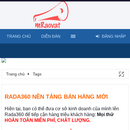
TRANG CHỦ
DIỄN ĐÀN
ĐĂNG NHẬP
Trang chủ
Tags
RADA360 NỀN TẢNG BÁN HÀNG MỚI
Hiện tại, bạn có thể đưa cơ sở kinh doanh của mình lên
Rada360 để tiếp cận hàng triệu khách hàng:
Mọi thứ
HOÀN TOÀN MIỄN PHÍ, CHẤT LƯỢNG.