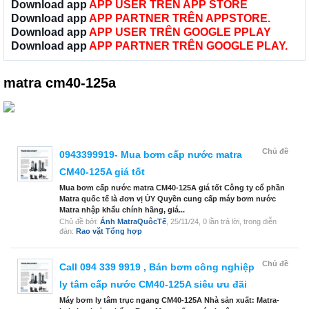
Download app
APP USER TRÊN APP STORE
Download app
APP PARTNER TRÊN APPSTORE.
Download app
APP USER TRÊN GOOGLE PPLAY
Download app
APP PARTNER TRÊN GOOGLE PLAY.
matra cm40-125a
Chủ đề
0943399919- Mua bơm cấp nước matra
CM40-125A giá tốt
Mua bơm cấp nước matra CM40-125A giá tốt Công ty cổ phần
Matra quốc tế là đơn vị ỦY Quyền cung cấp máy bơm nước
Matra nhập khẩu chính hãng, giá...
Chủ đề bởi:
Ánh MatraQuôcTế
,
25/11/24
, 0 lần trả lời, trong diễn
đàn:
Rao vặt Tổng hợp
Chủ đề
Call 094 339 9919 , Bán bơm công nghiệp
ly tâm cấp nước CM40-125A siêu ưu đãi
Máy bơm ly tâm trục ngang CM40-125A Nhà sản xuất: Matra-