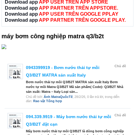
Download app
APP USER TRÊN APP STORE
Download app
APP PARTNER TRÊN APPSTORE.
Download app
APP USER TRÊN GOOGLE PPLAY
Download app
APP PARTNER TRÊN GOOGLE PLAY.
máy bơm công nghiệp matra q3/b2t
Chủ đề
0943399919 - Bơm nước thải tự mồi
Q3/B2T MATRA sản xuất Italy
Bơm nước thải tự mồi Q3/B2T MATRA sản xuất Italy Bơm
nước tự mồi Matra Q3/B2T Mã sản phẩm( Code): Q3/B2T Nhà
sản xuất: Matra – Italy Loại sản...
Chủ đề bởi:
Ánh MatraQuôcTế
,
28/2/26
, 0 lần trả lời, trong diễn
đàn:
Rao vặt Tổng hợp
Chủ đề
094.339.9919 - Máy bơm nước thải tự mồi
Q3/B2T đặt cạn
Máy bơm nước thải tự mồi Q3/B2T là dòng bơm công nghiệp