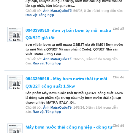
đặt cạn, chuyên dùng để xử lý, bơm hút các loại nước thải có
lẫn tạp chất, bùn loãng, nước...
Chủ đề bởi:
Ánh MatraQuôcTế
,
5/8/25
, 0 lần trả lời, trong diễn đàn:
Rao vặt Tổng hợp
Chủ đề
0943399919- đơn vị bán bơm tự mồi matra
Q3/B2T giá tốt
đơn vị bán bơm tự mồi matra Q3/B2T giá tốt [IMG] Bơm nước
tự mồi Matra Q3/B2T Mã sản phẩm( Code): Q3/B2T Nhà sản
xuất: Matra – Italy Loại...
Chủ đề bởi:
Ánh MatraQuôcTế
,
26/2/25
, 0 lần trả lời, trong diễn
đàn:
Rao vặt Tổng hợp
Chủ đề
0943399919 - Máy bơm nước thải tự mồi
Q3/B2T công suất 1.5kw
Sản phẩm Máy bơm nước thải tự mồi Q3/B2T công suất 1.5kw
là dòng sản phẩm đặc trưng của máy bơm nước thải đặt cạn
thương hiệu MATRA ITALY . Đi...
Chủ đề bởi:
Ánh MatraQuôcTế
,
14/8/24
, 0 lần trả lời, trong diễn
đàn:
Rao vặt Tổng hợp
Chủ đề
Máy bơm nước thải công nghiệp - dòng tự