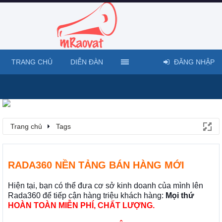
TRANG CHỦ
DIỄN ĐÀN
ĐĂNG NHẬP
Trang chủ
Tags
RADA360 NỀN TẢNG BÁN HÀNG MỚI
Hiện tại, bạn có thể đưa cơ sở kinh doanh của mình lên
Rada360 để tiếp cận hàng triệu khách hàng:
Mọi thứ
HOÀN TOÀN MIỄN PHÍ, CHẤT LƯỢNG.