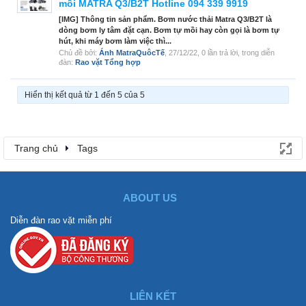
mồi MATRA Q3/B2T Hotline 094 339 9919
[IMG] Thông tin sản phẩm. Bơm nước thải Matra Q3/B2T là
dòng bơm ly tâm đặt cạn. Bơm tự mồi hay còn gọi là bơm tự
hút, khi máy bơm làm việc thì...
Chủ đề bởi:
Ánh MatraQuôcTế
,
27/12/22
, 0 lần trả lời, trong diễn
đàn:
Rao vặt Tổng hợp
Hiển thị kết quả từ 1 đến 5 của 5
Trang chủ
Tags
ABOUT US
Diễn đàn rao vặt miễn phí
LIÊN KẾT