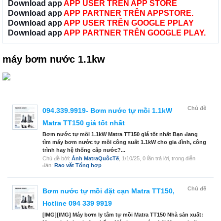
Download app
APP USER TRÊN APP STORE
Download app
APP PARTNER TRÊN APPSTORE.
Download app
APP USER TRÊN GOOGLE PPLAY
Download app
APP PARTNER TRÊN GOOGLE PLAY.
máy bơm nước 1.1kw
Chủ đề
094.339.9919- Bơm nước tự mồi 1.1kW
Matra TT150 giá tốt nhất
Bơm nước tự mồi 1.1kW Matra TT150 giá tốt nhất Bạn đang
tìm máy bơm nước tự mồi công suất 1.1kW cho gia đình, công
trình hay hệ thống cấp nước?...
Chủ đề bởi:
Ánh MatraQuôcTế
,
1/10/25
, 0 lần trả lời, trong diễn
đàn:
Rao vặt Tổng hợp
Chủ đề
Bơm nước tự mồi đặt cạn Matra TT150,
Hotline 094 339 9919
[IMG][IMG] Máy bơm ly tâm tự mồi Matra TT150 Nhà sản xuất: