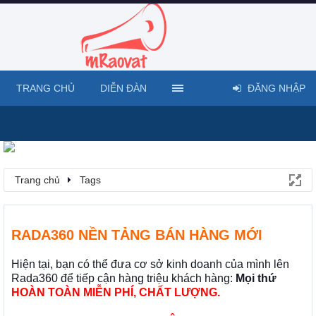
TRANG CHỦ
DIỄN ĐÀN
ĐĂNG NHẬP
Trang chủ
Tags
RADA360 NỀN TẢNG BÁN HÀNG MỚI
Hiện tại, bạn có thể đưa cơ sở kinh doanh của mình lên
Rada360 để tiếp cận hàng triệu khách hàng:
Mọi thứ
HOÀN TOÀN MIỄN PHÍ, CHẤT LƯỢNG.