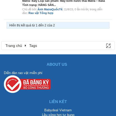
Matra- Italy Loại sản phẩm: Máy bơm nước thải Matra – Italia
Tình trạng: HÀNG SẴN...
Chủ đề bởi:
Ánh MatraQuôcTế
,
11/8/23
, 0 lần trả lời, trong diễn
đàn:
Rao vặt Tổng hợp
Hiển thị kết quả từ 1 đến 2 của 2
Trang chủ
Tags
ABOUT US
Diễn đàn rao vặt miễn phí
LIÊN KẾT
Babydeal Vietnam
Lều xông hơi tự bung