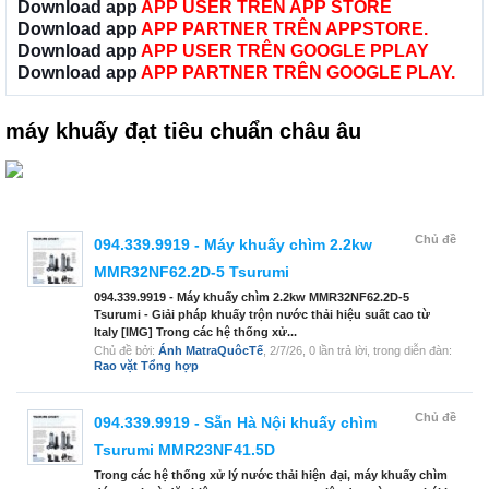
Download app
APP USER TRÊN APP STORE
Download app
APP PARTNER TRÊN APPSTORE.
Download app
APP USER TRÊN GOOGLE PPLAY
Download app
APP PARTNER TRÊN GOOGLE PLAY.
máy khuấy đạt tiêu chuẩn châu âu
Chủ đề
094.339.9919 - Máy khuấy chìm 2.2kw
MMR32NF62.2D-5 Tsurumi
094.339.9919 - Máy khuấy chìm 2.2kw MMR32NF62.2D-5
Tsurumi - Giải pháp khuấy trộn nước thải hiệu suất cao từ
Italy [IMG] Trong các hệ thống xử...
Chủ đề bởi:
Ánh MatraQuôcTế
,
2/7/26
, 0 lần trả lời, trong diễn đàn:
Rao vặt Tổng hợp
Chủ đề
094.339.9919 - Sẵn Hà Nội khuấy chìm
Tsurumi MMR23NF41.5D
Trong các hệ thống xử lý nước thải hiện đại, máy khuấy chìm