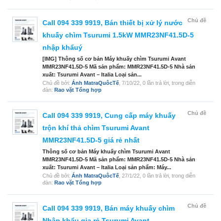
Chủ đề
Call 094 339 9919, Bán thiết bị xử lý nước
khuấy chìm Tsurumi 1.5kW MMR23NF41.5D-5
nhập khẩuý
[IMG] Thông số cơ bản Máy khuấy chìm Tsurumi Avant
MMR23NF41.5D-5 Mã sản phẩm: MMR23NF41.5D-5 Nhà sản
xuất: Tsurumi Avant – Italia Loại sản...
Chủ đề bởi:
Ánh MatraQuôcTế
,
7/10/22
, 0 lần trả lời, trong diễn
đàn:
Rao vặt Tổng hợp
Chủ đề
Call 094 339 9919, Cung cấp máy khuấy
trộn khí thả chìm Tsurumi Avant
MMR23NF41.5D-5 giá rẻ nhất
Thông số cơ bản Máy khuấy chìm Tsurumi Avant
MMR23NF41.5D-5 Mã sản phẩm: MMR23NF41.5D-5 Nhà sản
xuất: Tsurumi Avant – Italia Loại sản phẩm: Máy...
Chủ đề bởi:
Ánh MatraQuôcTế
,
27/1/22
, 0 lần trả lời, trong diễn
đàn:
Rao vặt Tổng hợp
Chủ đề
Call 094 339 9919, Bán máy khuấy chìm
Nhập khẩu gia rẻ Tsurumi Avant