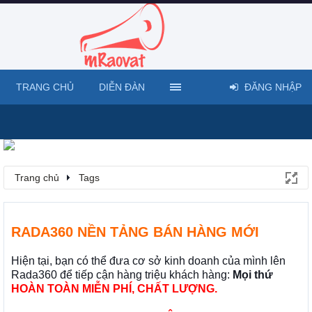
TRANG CHỦ
DIỄN ĐÀN
ĐĂNG NHẬP
Trang chủ
Tags
RADA360 NỀN TẢNG BÁN HÀNG MỚI
Hiện tại, bạn có thể đưa cơ sở kinh doanh của mình lên
Rada360 để tiếp cận hàng triệu khách hàng:
Mọi thứ
HOÀN TOÀN MIỄN PHÍ, CHẤT LƯỢNG.