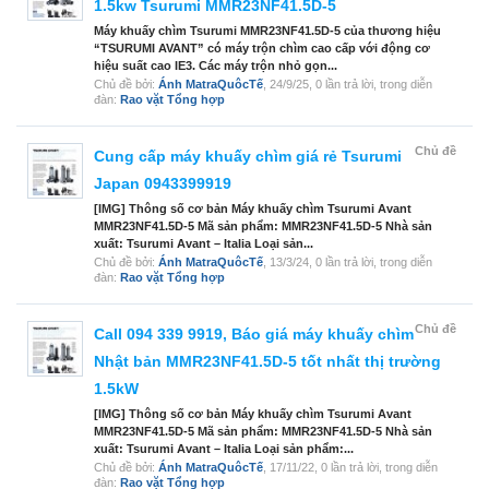
1.5kw Tsurumi MMR23NF41.5D-5
Máy khuấy chìm Tsurumi MMR23NF41.5D-5 của thương hiệu
“TSURUMI AVANT” có máy trộn chìm cao cấp với động cơ
hiệu suất cao IE3. Các máy trộn nhỏ gọn...
Chủ đề bởi:
Ánh MatraQuôcTế
,
24/9/25
, 0 lần trả lời, trong diễn
đàn:
Rao vặt Tổng hợp
Chủ đề
Cung cấp máy khuấy chìm giá rẻ Tsurumi
Japan 0943399919
[IMG] Thông số cơ bản Máy khuấy chìm Tsurumi Avant
MMR23NF41.5D-5 Mã sản phẩm: MMR23NF41.5D-5 Nhà sản
xuất: Tsurumi Avant – Italia Loại sản...
Chủ đề bởi:
Ánh MatraQuôcTế
,
13/3/24
, 0 lần trả lời, trong diễn
đàn:
Rao vặt Tổng hợp
Chủ đề
Call 094 339 9919, Báo giá máy khuấy chìm
Nhật bản MMR23NF41.5D-5 tốt nhất thị trường
1.5kW
[IMG] Thông số cơ bản Máy khuấy chìm Tsurumi Avant
MMR23NF41.5D-5 Mã sản phẩm: MMR23NF41.5D-5 Nhà sản
xuất: Tsurumi Avant – Italia Loại sản phẩm:...
Chủ đề bởi:
Ánh MatraQuôcTế
,
17/11/22
, 0 lần trả lời, trong diễn
đàn:
Rao vặt Tổng hợp