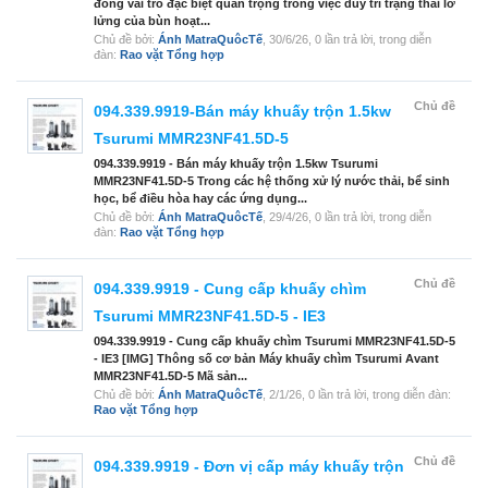
đóng vai trò đặc biệt quan trọng trong việc duy trì trạng thái lơ
lửng của bùn hoạt...
Chủ đề bởi:
Ánh MatraQuôcTế
,
30/6/26
, 0 lần trả lời, trong diễn
đàn:
Rao vặt Tổng hợp
Chủ đề
094.339.9919-Bán máy khuấy trộn 1.5kw
Tsurumi MMR23NF41.5D-5
094.339.9919 - Bán máy khuấy trộn 1.5kw Tsurumi
MMR23NF41.5D-5 Trong các hệ thống xử lý nước thải, bể sinh
học, bể điều hòa hay các ứng dụng...
Chủ đề bởi:
Ánh MatraQuôcTế
,
29/4/26
, 0 lần trả lời, trong diễn
đàn:
Rao vặt Tổng hợp
Chủ đề
094.339.9919 - Cung cấp khuấy chìm
Tsurumi MMR23NF41.5D-5 - IE3
094.339.9919 - Cung cấp khuấy chìm Tsurumi MMR23NF41.5D-5
- IE3 [IMG] Thông số cơ bản Máy khuấy chìm Tsurumi Avant
MMR23NF41.5D-5 Mã sản...
Chủ đề bởi:
Ánh MatraQuôcTế
,
2/1/26
, 0 lần trả lời, trong diễn đàn:
Rao vặt Tổng hợp
Chủ đề
094.339.9919 - Đơn vị cấp máy khuấy trộn